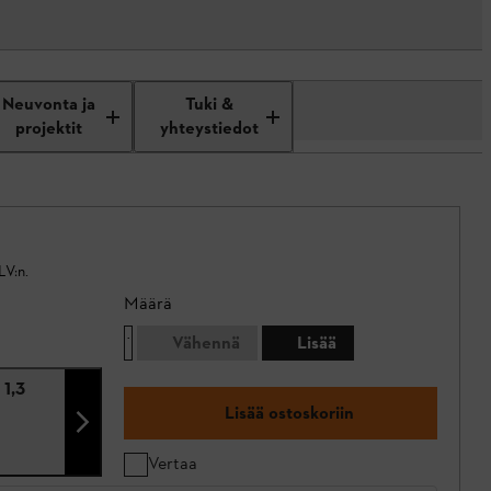
Neuvonta ja
Tuki &
projektit
yhteystiedot
LV:n.
Määrä
Vähennä
Lisää
 1,3
Lisää ostoskoriin
Vertaa