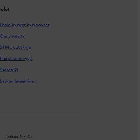
velut
Usein kysytyt kysymykset
Ota yhteyttä
STIHL uutiskirje
Etsi jälleenmyyjä
Tuotetuki
Laskun lataaminen
Andreas Stihl Oy