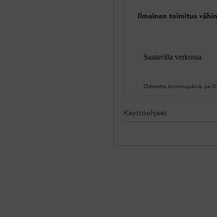
Ilmainen toimitus vähin
Saatavilla verkossa
Odotettu toimituspäivä:
pe 0
Käyttöohjeet