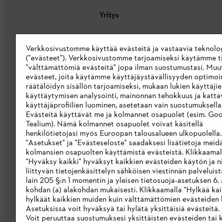
Yritys
Tietoa meistä
Verkkosivustomme käyttää evästeitä ja vastaavia teknolo
STIHL Integrity Line
("evästeet"). Verkkosivustomme tarjoamiseksi käytämme ti
"välttämättömiä evästeitä" jopa ilman suostumustasi. Muu
STIHL-merkkikauppa
evästeet, joita käytämme käyttäjäystävällisyyden optimoi
räätälöidyn sisällön tarjoamiseksi, mukaan lukien käyttäji
Saavutettavuusseloste
käyttäytymisen analysointi, mainonnan tehokkuus ja katta
käyttäjäprofiilien luominen, asetetaan vain suostumuksellas
Evästeitä käyttävät me ja kolmannet osapuolet (esim. Goo
Tealium). Nämä kolmannet osapuolet voivat käsitellä
henkilötietojasi myös Euroopan talousalueen ulkopuolella
"Asetukset" ja "Evästeseloste" saadaksesi lisätietoja meid
kolmansien osapuolten käyttämistä evästeistä. Klikkaamal
"Hyväksy kaikki" hyväksyt kaikkien evästeiden käytön ja ni
liittyvän tietojenkäsittelyn sähköisen viestinnän palveluis
lain 205 §:n 1 momentin ja yleisen tietosuoja-asetuksen 6. a
kohdan (a) alakohdan mukaisesti. Klikkaamalla "Hylkää kai
hylkäät kaikkien muiden kuin välttämättömien evästeiden 
Asetuksissa voit hyväksyä tai hylätä yksittäisiä evästeitä.
Voit peruuttaa suostumuksesi yksittäisten evästeiden tai 