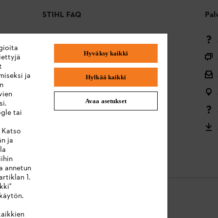
STIHL FAQ
Pal
Maksutavat
gioita
Hyväksy kaikki
Toimitus ja toimitus
ettyjä
t
Takaisin alkuun
miseksi ja
Hylkää kaikki
en
Valitukset ja takuu
vien
Avaa asetukset
i.
Valikoimaa koskevat kysymykset
gle tai
Akut ja sähkölaitteet
. Katso
än ja
Käyttöohjeet
la
ihin
ta annetun
rtiklan 1.
kki"
käytön.
kaikkien