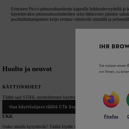
Erityinen Picco-pituussahausketju kapealla leikkuuleveydellä ja kor
käytettäväksi pituussahauslaitteiden sekä liikkuvien pienten saha
puolitalttahampainen ketju erottuu vähäisellä tärinällä ja pehmeäl
IHR BROW
Sie nutzen einen 
Huolto ja neuvot
wir Ihnen, zu ein
KÄYTTÖOHJEET
Täältä saat STIHL-tuotteidemme käyttöohjeet.
Hae käyttöohjeet täältä CTA Style *
Firefox
UKK
Onko sinulla kysyttävää? Täältä löydät vastaukset yleisimpiin kysymy