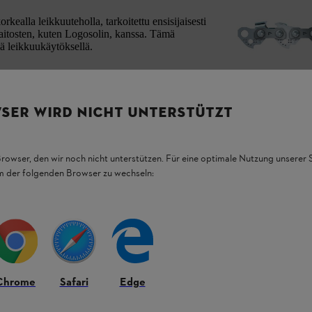
kealla leikkuuteholla, tarkoitettu ensisijaisesti
laitosten, kuten Logosolin, kanssa. Tämä
lä leikkuukäytöksellä.
SER WIRD NICHT UNTERSTÜTZT
Browser, den wir noch nicht unterstützen. Für eine optimale Nutzung unserer
em der folgenden Browser zu wechseln:
Chrome
Safari
Edge
ksiin.