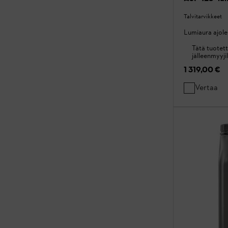
Talvitarvikkeet
Lumiaura ajole
Tätä tuotett
jälleenmyyjil
1 319,00 €
Vertaa