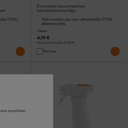
Erinomaiset täyssynteettiset
set
kaksitahtimoottoriöljyt
uilta STIHL-
Tätä tuotetta saa vain valtuutetuilta STIHL-
jälleenmyyjiltä.
Alkaen
4,10 €
Perushinta litralta
41,00 €
Vertaa
 Seite empfehlen