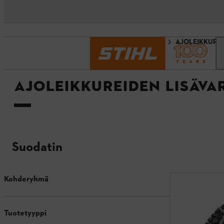
Etusivu
Lisävarusteet
AJOLEIKKUREI
AJOLEIKKUREIDEN LISÄVA
Suodatin
Kohderyhmä
Tuotetyyppi