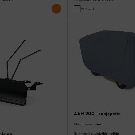
Vertaa
AAH 200 - suojapeite
Muut lisävarusteet
Suojapeite ajoleikkureihin
miaura