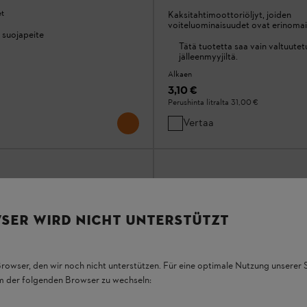
et
Kaksitahtimoottoriöljyt, joiden
voiteluominaisuudet ovat erinomai
 suojapeite
Tätä tuotetta saa vain valtuutet
jälleenmyyjiltä.
Alkaen
3,10 €
Perushinta litralta
31,00 €
Vertaa
SER WIRD NICHT UNTERSTÜTZT
Browser, den wir noch nicht unterstützen. Für eine optimale Nutzung unserer
em der folgenden Browser zu wechseln: