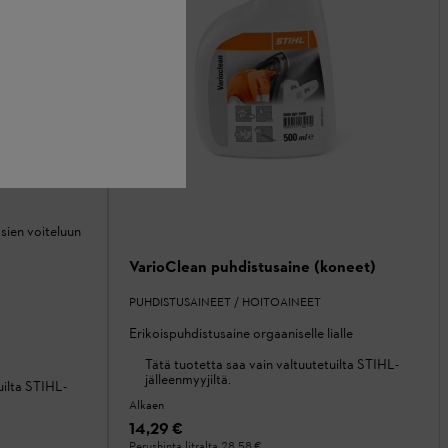
sien voiteluun
VarioClean puhdistusaine (koneet)
PUHDISTUSAINEET / HOITOAINEET
Erikoispuhdistusaine orgaaniselle lialle
Tätä tuotetta saa vain valtuutetuilta STIHL-
jälleenmyyjiltä.
uilta STIHL-
Alkaen
14,29 €
Perushinta litralta
28,58 €