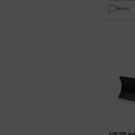
Vertaa
ASP 125 -lu