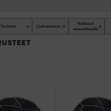
DEN LISÄVARUSTEET
Ratkaisut
Tuotteet
Lisävarusteet
ammattilaisille
RUSTEET