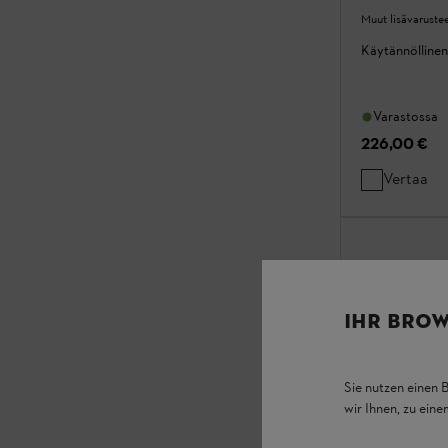
Muut lisävaruste
Käytännöllinen
Varastossa
226,00 €
Vertaa
IHR BROW
Sie nutzen einen 
wir Ihnen, zu ein