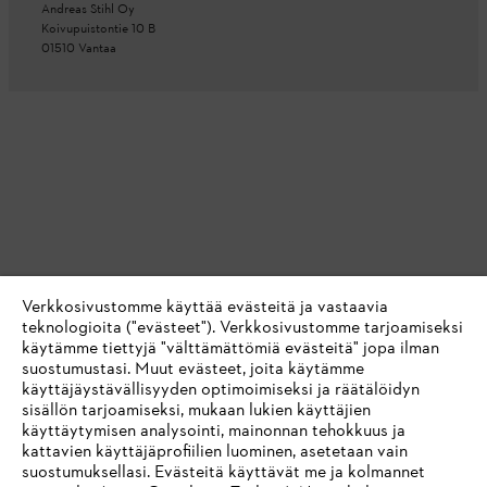
Andreas Stihl Oy
Koivupuistontie 10 B
01510 Vantaa
Verkkosivustomme käyttää evästeitä ja vastaavia
teknologioita ("evästeet"). Verkkosivustomme tarjoamiseksi
käytämme tiettyjä "välttämättömiä evästeitä" jopa ilman
suostumustasi. Muut evästeet, joita käytämme
käyttäjäystävällisyyden optimoimiseksi ja räätälöidyn
sisällön tarjoamiseksi, mukaan lukien käyttäjien
käyttäytymisen analysointi, mainonnan tehokkuus ja
kattavien käyttäjäprofiilien luominen, asetetaan vain
suostumuksellasi. Evästeitä käyttävät me ja kolmannet