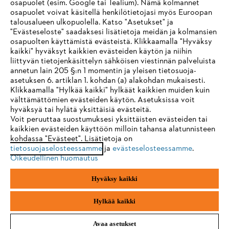
osapuolet (esim. Google tai Tealium). Nämä kolmannet
osapuolet voivat käsitellä henkilötietojasi myös Euroopan
talousalueen ulkopuolella. Katso "Asetukset" ja
"Evästeseloste" saadaksesi lisätietoja meidän ja kolmansien
osapuolten käyttämistä evästeistä. Klikkaamalla "Hyväksy
kaikki" hyväksyt kaikkien evästeiden käytön ja niihin
IHR BROWSER WIRD NICHT
liittyvän tietojenkäsittelyn sähköisen viestinnän palveluista
annetun lain 205 §:n 1 momentin ja yleisen tietosuoja-
UNTERSTÜTZT
asetuksen 6. artiklan 1. kohdan (a) alakohdan mukaisesti.
Klikkaamalla "Hylkää kaikki" hylkäät kaikkien muiden kuin
välttämättömien evästeiden käytön. Asetuksissa voit
Sie nutzen einen Browser, den wir noch nicht unterstützen. Für
hyväksyä tai hylätä yksittäisiä evästeitä.
eine optimale Nutzung unserer Seite empfehlen wir Ihnen, zu
Voit peruuttaa suostumuksesi yksittäisten evästeiden tai
kaikkien evästeiden käyttöön milloin tahansa alatunnisteen
einem der folgenden Browser zu wechseln:
kohdassa "Evästeet". Lisätietoja on
tietosuojaselosteessamme
ja
evästeselosteessamme
.
Oikeudellinen huomautus
Firefox
Chrome
Hyväksy kaikki
Safari
Edge
Hylkää kaikki
Avaa asetukset