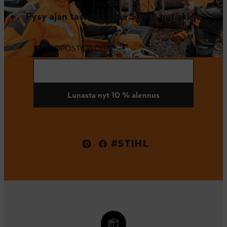
Pysy ajan tasalla – tilaa STIHL uutiskirje
SÄHKÖPOSTIOSOITE
Lunasta nyt 10 % alennus
#STIHL