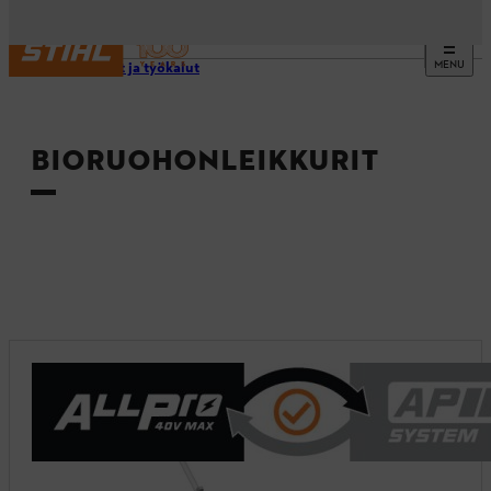
MENU
Laitteet ja työkalut
BIORUOHONLEIKKURIT