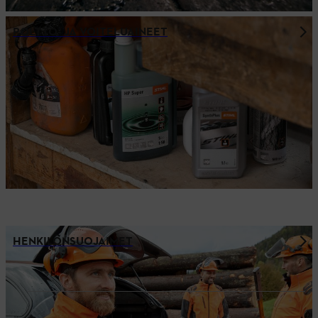
POLTTO- JA VOITELUAINEET
HENKILÖNSUOJAIMET