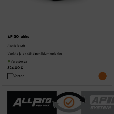
AP 30 -akku
Akut ja laturit
Vankka ja pitkäikäinen litiumioniakku
Varastossa
324,00 €
Vertaa