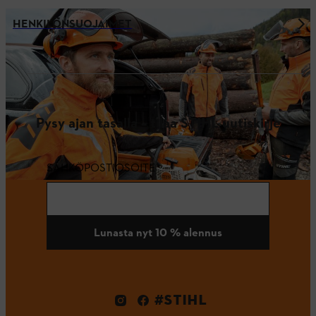
HENKILÖNSUOJAIMET
Pysy ajan tasalla – tilaa STIHL uutiskirje
SÄHKÖPOSTIOSOITE
Lunasta nyt 10 % alennus
#STIHL