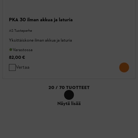
PKA 30 ilman akkua ja laturia
AS Tuoteperhe
Yksittäiskone ilman akkua ja laturia
Varastossa
82,00 €
Vertaa
20
/
70
TUOTTEET
Näytä lisää