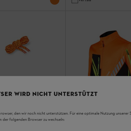
SER WIRD NICHT UNTERSTÜTZT
t turvasaappaisiin, pyöreät,
nssi-musta
/ TURVASAAPPAAT / TYÖKENGÄT
Browser, den wir noch nicht unterstützen. Für eine optimale Nutzung unserer
em der folgenden Browser zu wechseln:
e, värinä oranssi/musta