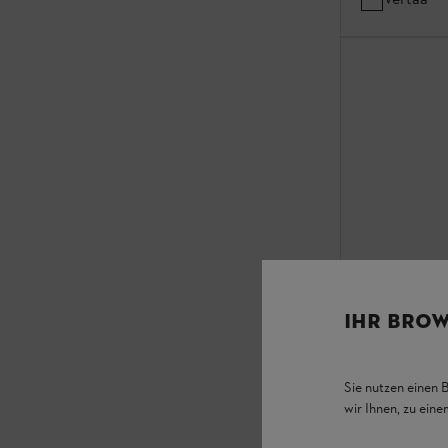
IHR BROW
Kengännauha
230 cm, ora
TURVAKENGÄT 
Sie nutzen einen 
wir Ihnen, zu ein
Kestävä rakenn