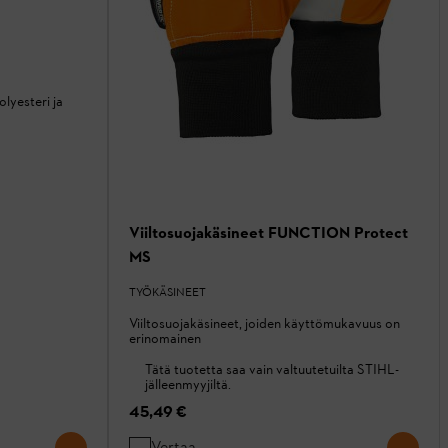
lyesteri ja
Viiltosuojakäsineet FUNCTION Protect
MS
TYÖKÄSINEET
Viiltosuojakäsineet, joiden käyttömukavuus on
erinomainen
Tätä tuotetta saa vain valtuutetuilta STIHL-
jälleenmyyjiltä.
45,49 €
Vertaa