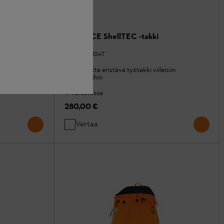
ADVANCE ShellTEC -takki
TAKIT / PAIDAT
Kevyt mutta eristävä työtakki viileisiin
e
lämpötiloihin
Varastossa
280,00 €
Vertaa