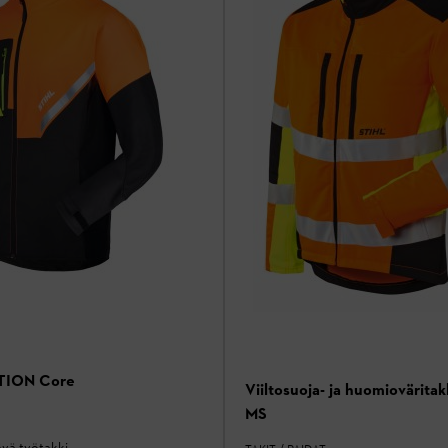
TION Core
Viiltosuoja- ja huomioväritak
MS
ävä työtakki