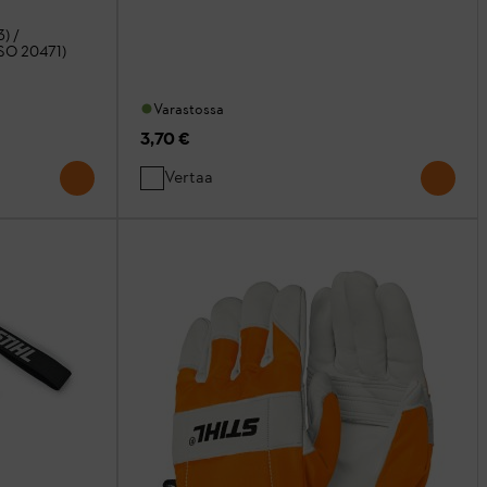
3) /
ISO 20471)
Varastossa
3,70 €
Vertaa