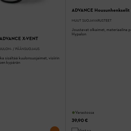
ADVANCE Housunhenkselit
MUUT SUOJAVARUSTEET
Joustavat olkaimet, materiaalina po
Hypalon
a ADVANCE X-VENT
KUULON- / PÄÄNSUOJAUS
ka sisältää kuulonsuojaimet, visiirin
isen kypärän
Varastossa
39,90 €
Vertaa