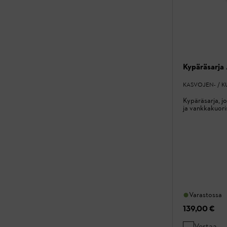
Kypäräsarj
KASVOJEN- / 
Kypäräsarja, jo
ja vankkakuor
Varastossa
139,00 €
Vertaa