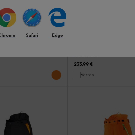
Takki DYNAMIC DuroTEC
TAKIT / PAIDAT
Chrome
Safari
Edge
Vankka työtakki ammattilaisille ja
kunnianhimoisille yksityishenkilöill
Varastossa
233,99 €
Vertaa