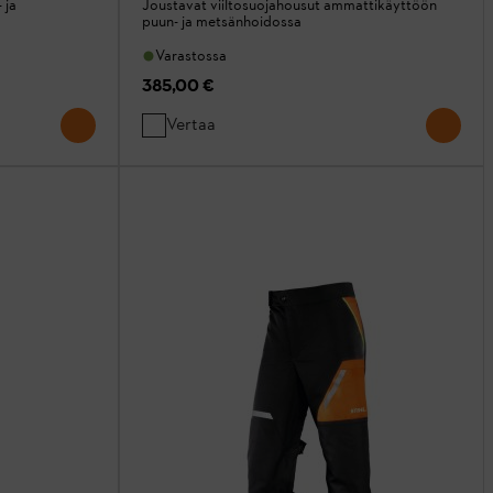
 ja
Joustavat viiltosuojahousut ammattikäyttöön
puun- ja metsänhoidossa
Varastossa
385,00 €
Vertaa