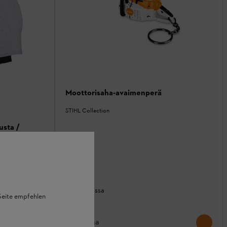
Moottorisaha-avaimenperä
STIHL Collection
sta /
Varastossa
 Seite empfehlen
5,75 €
Vertaa