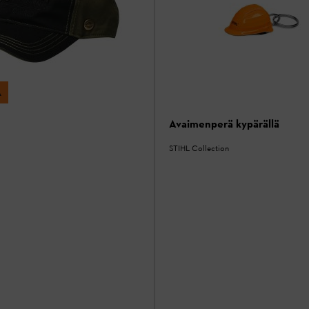
A
Avaimenperä kypärällä
STIHL Collection