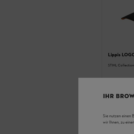
Lippis LO
STIHL Collection
IHR BROW
Varastossa
Sie nutzen einen 
11,40 €
wir Ihnen, zu ein
Vertaa