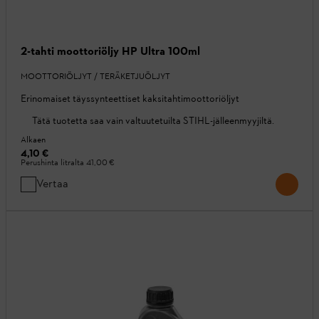
2-tahti moottoriöljy HP Ultra 100ml
MOOTTORIÖLJYT / TERÄKETJUÖLJYT
Erinomaiset täyssynteettiset kaksitahtimoottoriöljyt
Tätä tuotetta saa vain valtuutetuilta STIHL-jälleenmyyjiltä.
Alkaen
4,10 €
Perushinta litralta
41,00 €
Vertaa