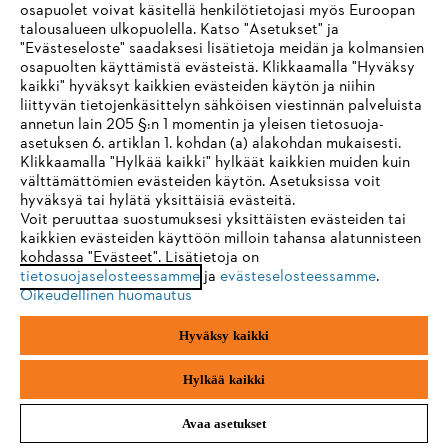
11,29 €
osapuolet voivat käsitellä henkilötietojasi myös Euroopan
Perushinta per kg
141,13 €
talousalueen ulkopuolella. Katso "Asetukset" ja
"Evästeseloste" saadaksesi lisätietoja meidän ja kolmansien
Vertaa
osapuolten käyttämistä evästeistä. Klikkaamalla "Hyväksy
kaikki" hyväksyt kaikkien evästeiden käytön ja niihin
IHR BROWSER WIRD NICHT
liittyvän tietojenkäsittelyn sähköisen viestinnän palveluista
annetun lain 205 §:n 1 momentin ja yleisen tietosuoja-
UNTERSTÜTZT
asetuksen 6. artiklan 1. kohdan (a) alakohdan mukaisesti.
Klikkaamalla "Hylkää kaikki" hylkäät kaikkien muiden kuin
välttämättömien evästeiden käytön. Asetuksissa voit
Sie nutzen einen Browser, den wir noch nicht unterstützen. Für
hyväksyä tai hylätä yksittäisiä evästeitä.
eine optimale Nutzung unserer Seite empfehlen wir Ihnen, zu
Voit peruuttaa suostumuksesi yksittäisten evästeiden tai
kaikkien evästeiden käyttöön milloin tahansa alatunnisteen
einem der folgenden Browser zu wechseln:
kohdassa "Evästeet". Lisätietoja on
tietosuojaselosteessamme
ja
evästeselosteessamme
.
Oikeudellinen huomautus
Firefox
Chrome
Hyväksy kaikki
Safari
Edge
Hylkää kaikki
Avaa asetukset