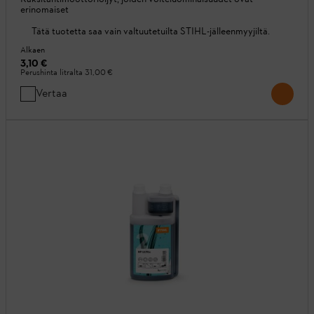
erinomaiset
Tätä tuotetta saa vain valtuutetuilta STIHL-jälleenmyyjiltä.
Alkaen
3,10 €
Perushinta litralta
31,00 €
Vertaa