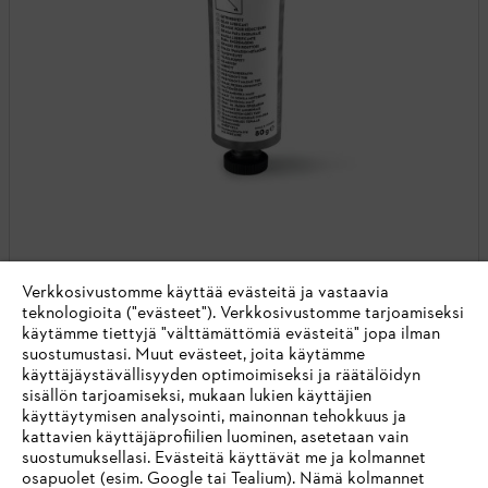
Verkkosivustomme käyttää evästeitä ja vastaavia
teknologioita ("evästeet"). Verkkosivustomme tarjoamiseksi
käytämme tiettyjä "välttämättömiä evästeitä" jopa ilman
Superlub FS
suostumustasi. Muut evästeet, joita käytämme
käyttäjäystävällisyyden optimoimiseksi ja räätälöidyn
PUHDISTUSAINEET / HOITOAINEET
sisällön tarjoamiseksi, mukaan lukien käyttäjien
Vaihteiston erikoisvoiteluaine raivaussahoihin
käyttäytymisen analysointi, mainonnan tehokkuus ja
kattavien käyttäjäprofiilien luominen, asetetaan vain
Tätä tuotetta saa vain valtuutetuilta STIHL-jälleenmyyjiltä.
suostumuksellasi. Evästeitä käyttävät me ja kolmannet
Alkaen
osapuolet (esim. Google tai Tealium). Nämä kolmannet