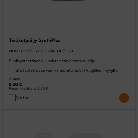
Teräketjuöljy SynthPlus
MOOTTORIÖLJYT / TERÄKETJUÖLJYT
Puolisynteettinen kulumista estävä teräketjuöljy
Tätä tuotetta saa vain valtuutetuilta STIHL-jälleenmyyjiltä.
Alkaen
8,50 €
Perushinta litralta
8,50 €
Vertaa