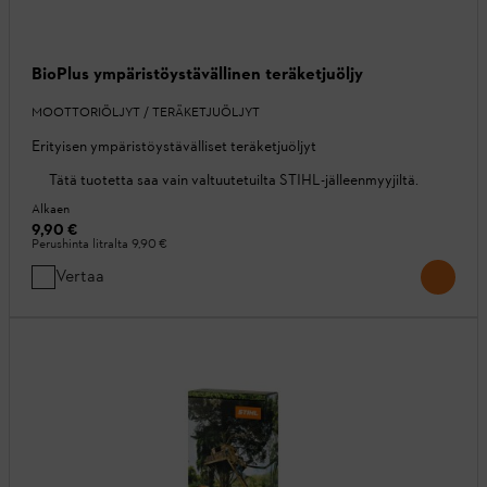
BioPlus ympäristöystävällinen teräketjuöljy
MOOTTORIÖLJYT / TERÄKETJUÖLJYT
Erityisen ympäristöystävälliset teräketjuöljyt
Tätä tuotetta saa vain valtuutetuilta STIHL-jälleenmyyjiltä.
Alkaen
9,90 €
Perushinta litralta
9,90 €
Vertaa