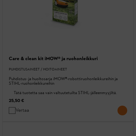
Care & clean kit iMOW® ja ruohonleikkuri
PUHDISTUSAINEET / HOITOAINEET
Puhdistus- ja huoltosarja iMOW®-robottiruohonleikkureihin ja
STIHL-ruohonleikkureihin
Tätä tuotetta saa vain valtuutetuilta STIHL-jälleenmyyjiltä.
25,50 €
Vertaa