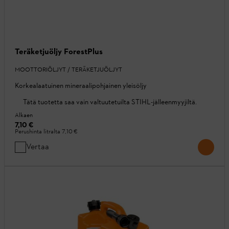
Teräketjuöljy ForestPlus
MOOTTORIÖLJYT / TERÄKETJUÖLJYT
Korkealaatuinen mineraalipohjainen yleisöljy
Tätä tuotetta saa vain valtuutetuilta STIHL-jälleenmyyjiltä.
Alkaen
7,10 €
Perushinta litralta
7,10 €
Vertaa