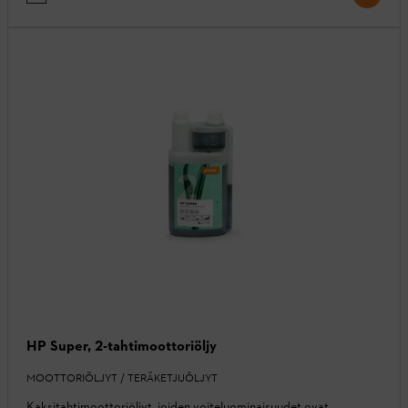
HP Super, 2-tahtimoottoriöljy
MOOTTORIÖLJYT / TERÄKETJUÖLJYT
Kaksitahtimoottoriöljyt, joiden voiteluominaisuudet ovat