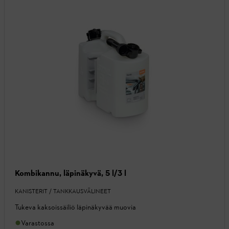
Kombikannu, läpinäkyvä, 5 l/3 l
KANISTERIT / TANKKAUSVÄLINEET
Tukeva kaksoissäiliö läpinäkyvää muovia
Varastossa