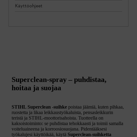
Käyttöohjeet
Superclean-spray – puhdistaa,
hoitaa ja suojaa
STIHL Superclean -suihke
poistaa jäämiä, kuten pihkaa,
ruostetta ja likaa leikkaustyökaluista, pensasleikkurin
teristä ja STIHL-moottorisahoista. Tuotteella on
kaksoistoiminto: se puhdistaa tehokkaasti ja toimii samalla
voiteluaineena ja korroosiosuojana. Pidentääksesi
työkalujesi käyttöikää, käytä
Superclean-suihketta