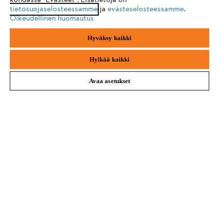
kohdassa "Evästeet". Lisätietoja on
tietosuojaselosteessamme
ja
evästeselosteessamme
.
Oikeudellinen huomautus
Firefox
Chrome
Hyväksy kaikki
Yritys
Safari
Edge
Hylkää kaikki
Avaa asetukset
STIHL FAQ
Palvelut
Yleiset ehdot
Tietosuojakäytäntö
Impressum
Evästeet
Takuuehdot
Oikeudelliset tiedot