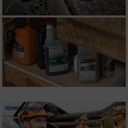
POLTTO- JA VOITELUAINEET
HENKILÖNSUOJAIMET