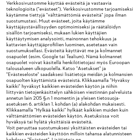
Verkkosivustomme käyttää evästeitä ja vastaavia
teknologioita ("evästeet"). Verkkosivustomme tarjoamiseksi
käytämme tiettyjä "välttämättömiä evästeitä" jopa ilman
suostumustasi. Muut evästeet, joita käytämme
KOTIINKULJETUS
käyttäjäystävällisyyden optimoimiseksi ja räätälöidyn
sisällön tarjoamiseksi, mukaan lukien käyttäjien
käyttäytymisen analysointi, mainonnan tehokkuus ja
kattavien käyttäjäprofiilien luominen, asetetaan vain
suostumuksellasi. Evästeitä käyttävät me ja kolmannet
osapuolet (esim. Google tai Tealium). Nämä kolmannet
osapuolet voivat käsitellä henkilötietojasi myös Euroopan
2 - 5 PÄIVÄN TOIMITUSAIKA
talousalueen ulkopuolella. Katso "Asetukset" ja
"Evästeseloste" saadaksesi lisätietoja meidän ja kolmansien
osapuolten käyttämistä evästeistä. Klikkaamalla "Hyväksy
kaikki" hyväksyt kaikkien evästeiden käytön ja niihin
IHR BROWSER WIRD NICHT
liittyvän tietojenkäsittelyn sähköisen viestinnän palveluista
annetun lain 205 §:n 1 momentin ja yleisen tietosuoja-
UNTERSTÜTZT
30 PÄIVÄN ILMAINEN PALAUTUS
asetuksen 6. artiklan 1. kohdan (a) alakohdan mukaisesti.
Klikkaamalla "Hylkää kaikki" hylkäät kaikkien muiden kuin
välttämättömien evästeiden käytön. Asetuksissa voit
Sie nutzen einen Browser, den wir noch nicht unterstützen. Für
hyväksyä tai hylätä yksittäisiä evästeitä.
Maksuvaihtoehdot
eine optimale Nutzung unserer Seite empfehlen wir Ihnen, zu
Voit peruuttaa suostumuksesi yksittäisten evästeiden tai
kaikkien evästeiden käyttöön milloin tahansa alatunnisteen
einem der folgenden Browser zu wechseln: