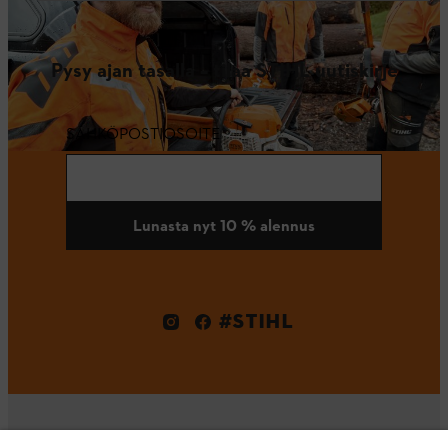
Pysy ajan tasalla – tilaa STIHL uutiskirje
SÄHKÖPOSTIOSOITE
Lunasta nyt 10 % alennus
#STIHL