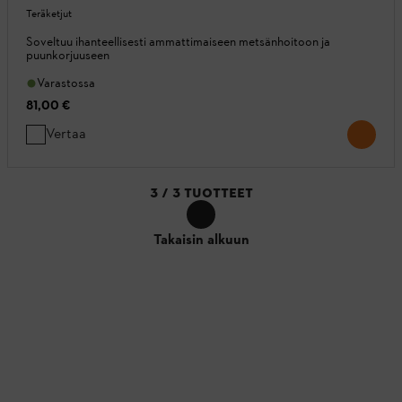
Teräketjut
Soveltuu ihanteellisesti ammattimaiseen metsänhoitoon ja
puunkorjuuseen
Varastossa
81,00 €
Vertaa
3
/
3
TUOTTEET
Takaisin alkuun