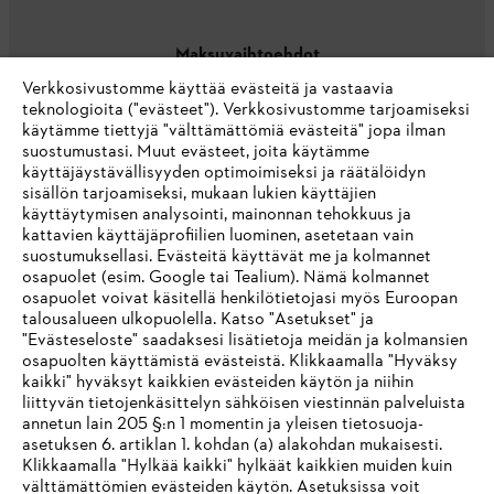
Maksuvaihtoehdot
Verkkosivustomme käyttää evästeitä ja vastaavia
teknologioita ("evästeet"). Verkkosivustomme tarjoamiseksi
käytämme tiettyjä "välttämättömiä evästeitä" jopa ilman
suostumustasi. Muut evästeet, joita käytämme
käyttäjäystävällisyyden optimoimiseksi ja räätälöidyn
sisällön tarjoamiseksi, mukaan lukien käyttäjien
käyttäytymisen analysointi, mainonnan tehokkuus ja
Yritys
kattavien käyttäjäprofiilien luominen, asetetaan vain
suostumuksellasi. Evästeitä käyttävät me ja kolmannet
osapuolet (esim. Google tai Tealium). Nämä kolmannet
osapuolet voivat käsitellä henkilötietojasi myös Euroopan
STIHL FAQ
talousalueen ulkopuolella. Katso "Asetukset" ja
"Evästeseloste" saadaksesi lisätietoja meidän ja kolmansien
osapuolten käyttämistä evästeistä. Klikkaamalla "Hyväksy
kaikki" hyväksyt kaikkien evästeiden käytön ja niihin
IHR BROWSER WIRD NICHT
liittyvän tietojenkäsittelyn sähköisen viestinnän palveluista
Palvelut
annetun lain 205 §:n 1 momentin ja yleisen tietosuoja-
UNTERSTÜTZT
asetuksen 6. artiklan 1. kohdan (a) alakohdan mukaisesti.
Klikkaamalla "Hylkää kaikki" hylkäät kaikkien muiden kuin
välttämättömien evästeiden käytön. Asetuksissa voit