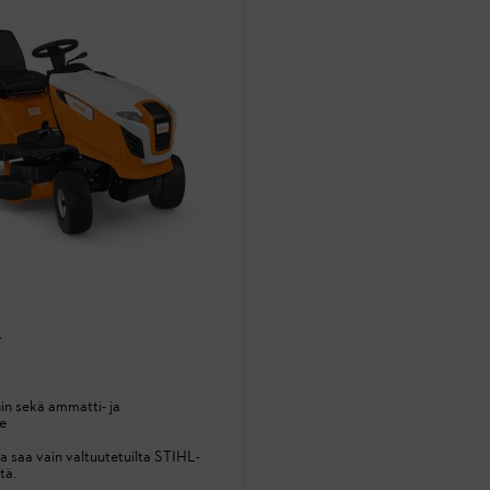
X
in sekä ammatti- ja
le
a saa vain valtuutetuilta STIHL-
tä.