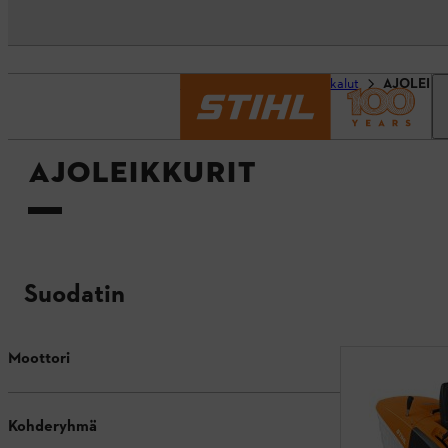
Etusivu
Laitteet ja työkalut
AJOLEIKK
AJOLEIKKURIT
Suodatin
Moottori
Kohderyhmä