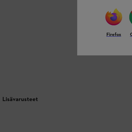
Firefox
Lisävarusteet