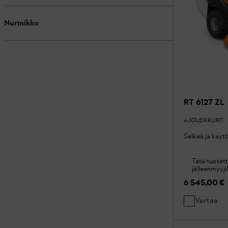
Nurmikko
RT 6127 ZL
AJOLEIKKURIT
Selkeä ja käyt
Tätä tuotett
jälleenmyyjil
6 545,00 €
Vertaa