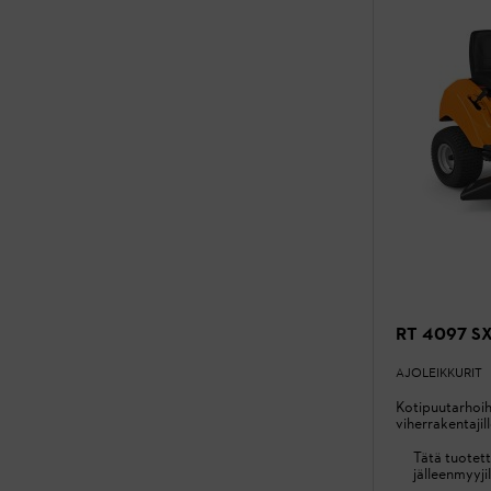
RT 4097 S
AJOLEIKKURIT
Kotipuutarhoih
viherrakentajil
Tätä tuotett
jälleenmyyjil