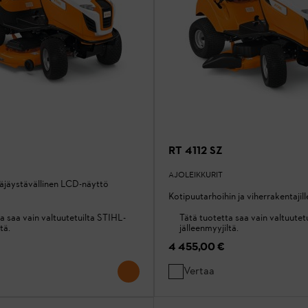
RT 4112 SZ
AJOLEIKKURIT
täjäystävällinen LCD-näyttö
Kotipuutarhoihin ja viherrakentajill
a saa vain valtuutetuilta STIHL-
Tätä tuotetta saa vain valtuutet
tä.
jälleenmyyjiltä.
4 455,00 €
Vertaa