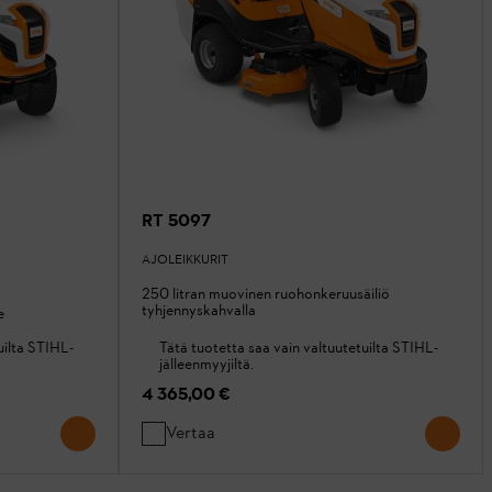
RT 5097
AJOLEIKKURIT
250 litran muovinen ruohonkeruusäiliö
tyhjennyskahvalla
e
uilta STIHL-
Tätä tuotetta saa vain valtuutetuilta STIHL-
jälleenmyyjiltä.
4 365,00 €
Vertaa