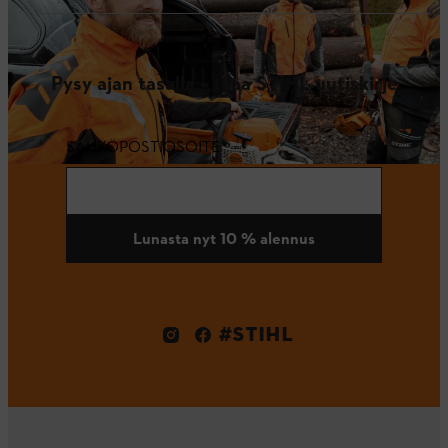
Pysy ajan tasalla – tilaa STIHL uutiskirje
SÄHKÖPOSTIOSOITE
Lunasta nyt 10 % alennus
#STIHL