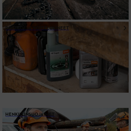
POLTTO- JA VOITELUAINEET
HENKILÖNSUOJAIMET