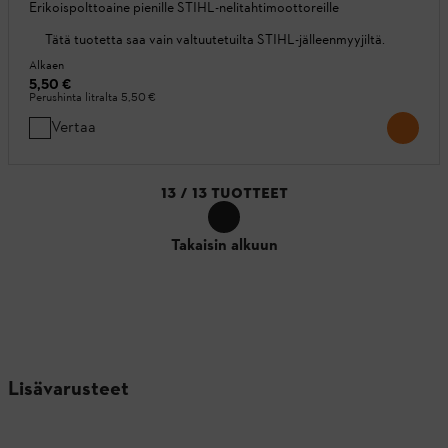
Erikoispolttoaine pienille STIHL-nelitahtimoottoreille
Tätä tuotetta saa vain valtuutetuilta STIHL-jälleenmyyjiltä.
Alkaen
5,50 €
Perushinta litralta
5,50 €
Vertaa
13
/
13
TUOTTEET
Takaisin alkuun
Lisävarusteet