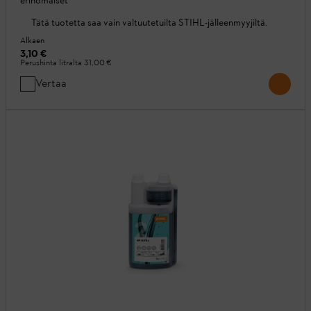
erinomaiset
Tätä tuotetta saa vain valtuutetuilta STIHL-jälleenmyyjiltä.
Alkaen
3,10 €
Perushinta litralta
31,00 €
Vertaa