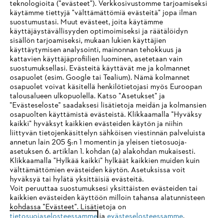
teknologioita ("evästeet"). Verkkosivustomme tarjoamiseksi
käytämme tiettyjä "välttämättömiä evästeitä" jopa ilman
suostumustasi. Muut evästeet, joita käytämme
käyttäjäystävällisyyden optimoimiseksi ja räätälöidyn
sisällön tarjoamiseksi, mukaan lukien käyttäjien
käyttäytymisen analysointi, mainonnan tehokkuus ja
Yritys
kattavien käyttäjäprofiilien luominen, asetetaan vain
suostumuksellasi. Evästeitä käyttävät me ja kolmannet
osapuolet (esim. Google tai Tealium). Nämä kolmannet
osapuolet voivat käsitellä henkilötietojasi myös Euroopan
STIHL FAQ
talousalueen ulkopuolella. Katso "Asetukset" ja
"Evästeseloste" saadaksesi lisätietoja meidän ja kolmansien
osapuolten käyttämistä evästeistä. Klikkaamalla "Hyväksy
kaikki" hyväksyt kaikkien evästeiden käytön ja niihin
IHR BROWSER WIRD NICHT
liittyvän tietojenkäsittelyn sähköisen viestinnän palveluista
Palvelut
annetun lain 205 §:n 1 momentin ja yleisen tietosuoja-
UNTERSTÜTZT
asetuksen 6. artiklan 1. kohdan (a) alakohdan mukaisesti.
Klikkaamalla "Hylkää kaikki" hylkäät kaikkien muiden kuin
välttämättömien evästeiden käytön. Asetuksissa voit
Sie nutzen einen Browser, den wir noch nicht unterstützen. Für
hyväksyä tai hylätä yksittäisiä evästeitä.
eine optimale Nutzung unserer Seite empfehlen wir Ihnen, zu
Voit peruuttaa suostumuksesi yksittäisten evästeiden tai
Yleiset ehdot
Tietosuojakäytäntö
Impressum
kaikkien evästeiden käyttöön milloin tahansa alatunnisteen
einem der folgenden Browser zu wechseln:
kohdassa "Evästeet". Lisätietoja on
Evästeet
Takuuehdot
Oikeudelliset tiedot
tietosuojaselosteessamme
ja
evästeselosteessamme
.