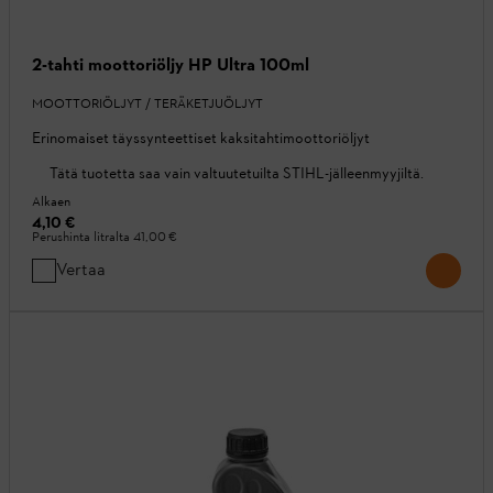
2-tahti moottoriöljy HP Ultra 100ml
MOOTTORIÖLJYT / TERÄKETJUÖLJYT
Erinomaiset täyssynteettiset kaksitahtimoottoriöljyt
Tätä tuotetta saa vain valtuutetuilta STIHL-jälleenmyyjiltä.
Alkaen
4,10 €
Perushinta litralta
41,00 €
Vertaa