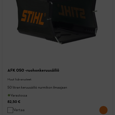
AFK 050 -ruohonkeruusäiliö
Muut lisävarusteet
50 litran keruusäiliö nurmikon ilmaajaan
Varastossa
82,50 €
Vertaa