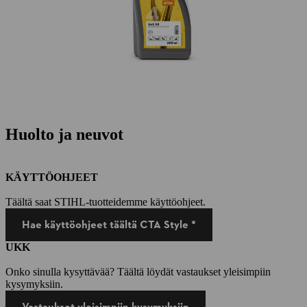
Huolto ja neuvot
KÄYTTÖOHJEET
Täältä saat STIHL-tuotteidemme käyttöohjeet.
Hae käyttöohjeet täältä CTA Style *
UKK
Onko sinulla kysyttävää? Täältä löydät vastaukset yleisimpiin
kysymyksiin.
Vastaukset yleisimpiin kysymyksiin