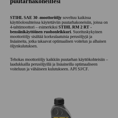
puutarhakoneillesi
STIHL SAE 30 -moottoriöljy
soveltuu kaikissa
käyttöolosuhteissa käytettäviin puutarhakoneisiin, joissa on
4-tahtimoottori – esimerkiksi
STIHL RM 2 RT -
bensiinikäyttöinen ruohonleikkuri
. Suorituskykyinen
moottoriöljy sisältää korkealaatuisia perusöljyjä ja
lisäaineita, jotka takaavat optimaalisen voitelun ja alhaisen
öljynkulutuksen.
Tehokas moottoriöljy kaikkiin puutarhan käyttökohteisiin –
laadukkailla perusöljyillä ja lisäaineilla optimaaliseen
voiteluun ja vähäiseen kulutukseen. API SJ/CF.