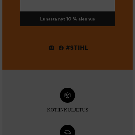
Lunasta nyt 10 % alennus
#STIHL
KOTIINKULJETUS