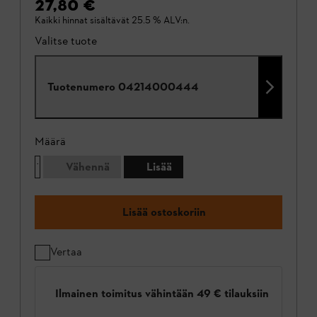
27,80 €
Kaikki hinnat sisältävät 25.5 % ALV:n.
Valitse tuote
Tuotenumero
04214000444
Määrä
Vähennä
Lisää
Lisää ostoskoriin
Vertaa
Ilmainen toimitus vähintään 49 € tilauksiin