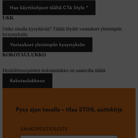
Hae käyttöohjeet täältä CTA Style *
UKK
Onko sinulla kysyttävää? Täältä löydät vastaukset yleisimpiin
kysymyksiin.
Vastaukset yleisimpiin kysymyksiin
KOKOTAULUKKO
Henkilönsuojainten kokotaulukko on saatavilla täältä.
Kokotaulukkoon
Pysy ajan tasalla – tilaa STIHL uutiskirje
SÄHKÖPOSTIOSOITE