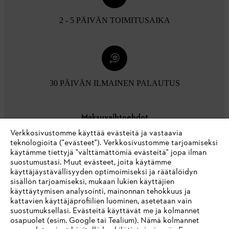
2 - 5 PÄIVÄN TOIMITUSAIKA
30 PÄIVÄN ILMAINEN PALAUTUS
Maksuvaihtoehdot
Verkkosivustomme käyttää evästeitä ja vastaavia
teknologioita ("evästeet"). Verkkosivustomme tarjoamiseksi
käytämme tiettyjä "välttämättömiä evästeitä" jopa ilman
suostumustasi. Muut evästeet, joita käytämme
käyttäjäystävällisyyden optimoimiseksi ja räätälöidyn
sisällön tarjoamiseksi, mukaan lukien käyttäjien
käyttäytymisen analysointi, mainonnan tehokkuus ja
Yritys
kattavien käyttäjäprofiilien luominen, asetetaan vain
suostumuksellasi. Evästeitä käyttävät me ja kolmannet
osapuolet (esim. Google tai Tealium). Nämä kolmannet