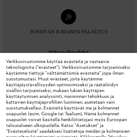
30 PÄIVÄN ILMAINEN PALAUTUS
Maksuvaihtoehdot
Verkkosivustomme käyttää evästeitä ja vastaavia
teknologioita ("evästeet"). Verkkosivustomme tarjoamiseksi
käytämme tiettyjä "välttämättömiä evästeitä" jopa ilman
suostumustasi. Muut evästeet, joita käytämme
käyttäjäystävällisyyden optimoimiseksi ja räätälöidyn
sisällön tarjoamiseksi, mukaan lukien käyttäjien
käyttäytymisen analysointi, mainonnan tehokkuus ja
Yritys
kattavien käyttäjäprofiilien luominen, asetetaan vain
suostumuksellasi. Evästeitä käyttävät me ja kolmannet
osapuolet (esim. Google tai Tealium). Nämä kolmannet
osapuolet voivat käsitellä henkilötietojasi myös Euroopan
STIHL FAQ
talousalueen ulkopuolella. Katso "Asetukset" ja
"Evästeseloste" saadaksesi lisätietoja meidän ja kolmansien