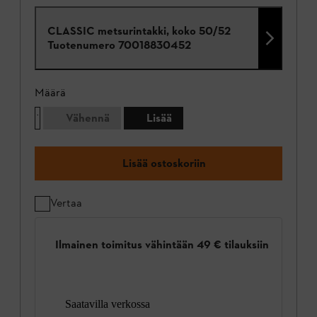
CLASSIC metsurintakki, koko 50/52
Tuotenumero
70018830452
Määrä
Vähennä
Lisää
Lisää ostoskoriin
Vertaa
Ilmainen toimitus vähintään 49 € tilauksiin
Saatavilla verkossa