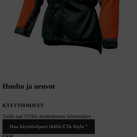
Huolto ja neuvot
KÄYTTÖOHJEET
Täältä saat STIHL-tuotteidemme käyttöohjeet.
Hae käyttöohjeet täältä CTA Style *
UKK