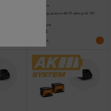
ku
Akut ja laturit
Aloitussarja, jossa on AK 10 -akku ja AL 101 -
laturi.
Varastossa
139,00 €
Vertaa