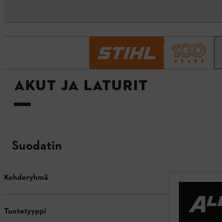
Etusivu
Akut ja laturit
AKUT JA LATURIT
Suodatin
Kohderyhmä
Tuotetyyppi