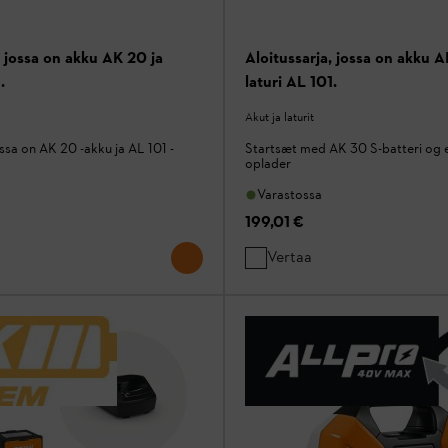
, jossa on akku AK 20 ja
Aloitussarja, jossa on akku A
.
laturi AL 101.
Akut ja laturit
ossa on AK 20 -akku ja AL 101 -
Startsæt med AK 30 S-batteri og 
oplader
Varastossa
199,01 €
Vertaa