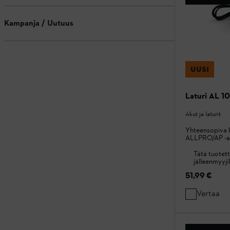
Kampanja / Uutuus
UUSI
Laturi AL 10
Akut ja laturit
Yhteensopiva 
ALLPRO/AP -a
Tätä tuotett
jälleenmyyjil
51,99 €
Vertaa