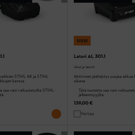
UUSI
1.1
Laturi AL 301.1
Akut ja laturit
kaikkien STIHL AK ja STIHL
Aktiivinen jäähdytys suojaa akkua 
kkujen kanssa
aikana
a saa vain valtuutetuilta STIHL-
Tätä tuotetta saa vain valtuutet
tä.
jälleenmyyjiltä.
139,00 €
Vertaa