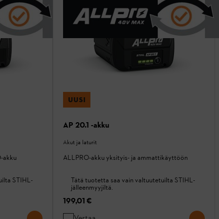
UUSI
AP 20.1 -akku
Akut ja laturit
O-akku
ALLPRO-akku yksityis- ja ammattikäyttöön
uilta STIHL-
Tätä tuotetta saa vain valtuutetuilta STIHL-
jälleenmyyjiltä.
199,01 €
Vertaa