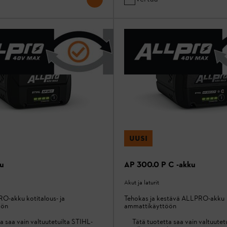
UUSI
ku
AP 300.0 P C -akku
Akut ja laturit
O-akku kotitalous- ja
Tehokas ja kestävä ALLPRO-akku
öön
ammattikäyttöön
a saa vain valtuutetuilta STIHL-
Tätä tuotetta saa vain valtuutet