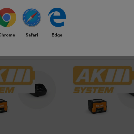
ikäinen litiumioniakku
Vankka ja pitkäikäinen litiumioniak
Varastossa
Chrome
Safari
Edge
209,00 €
Vertaa