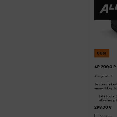
UUSI
AP 200.0 P 
Akut ja laturit
Tehokas ja ke
ammattikäytt
Tätä tuotett
jälleenmyyjil
299,00 €
Vertaa