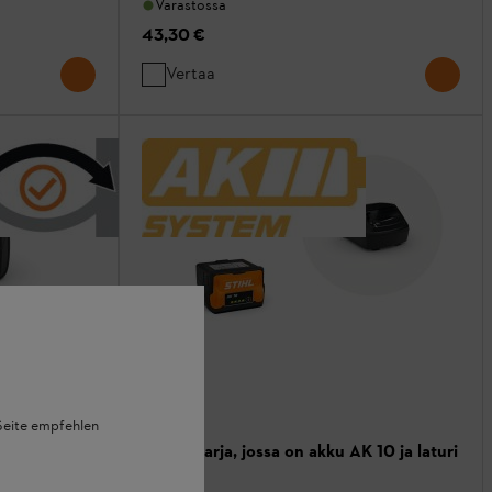
Varastossa
43,30 €
Vertaa
 Seite empfehlen
Aloitussarja, jossa on akku AK 10 ja laturi
AL 101.