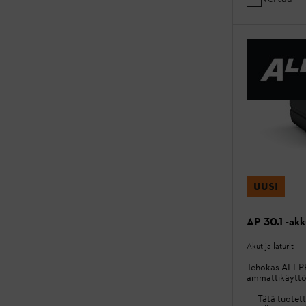
UUSI
AP 30.1 -ak
Akut ja laturit
Tehokas ALLPR
ammattikäytt
Tätä tuotett