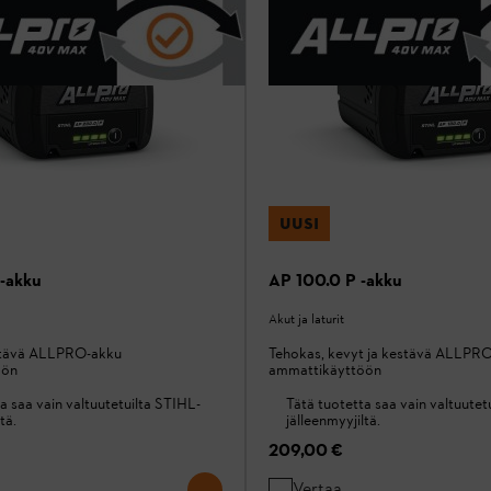
UUSI
-akku
AP 100.0 P -akku
Akut ja laturit
stävä ALLPRO-akku
Tehokas, kevyt ja kestävä ALLPR
öön
ammattikäyttöön
a saa vain valtuutetuilta STIHL-
Tätä tuotetta saa vain valtuutet
tä.
jälleenmyyjiltä.
209,00 €
Vertaa