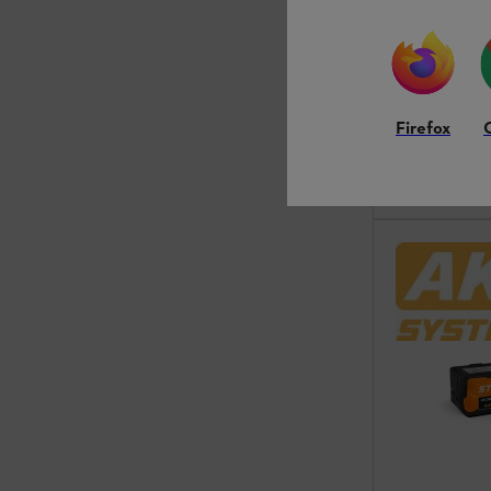
Vankka ja pitkä
Varastossa
Firefox
324,00 €
Vertaa