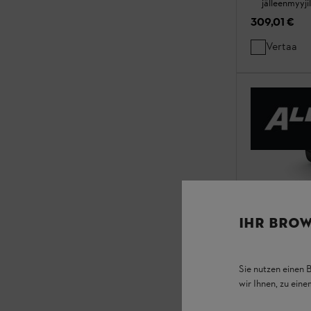
jälleenmyyjil
309,01 €
Vertaa
IHR BROW
AP 30 -akku
Sie nutzen einen 
wir Ihnen, zu ein
Akut ja laturit