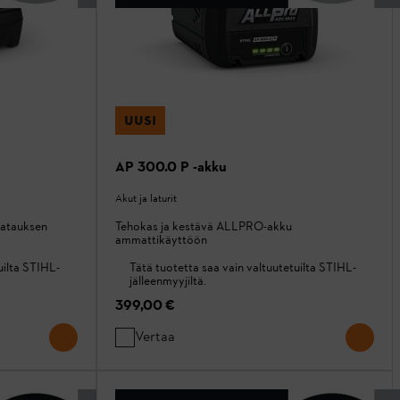
UUSI
AP 300.0 P -akku
Akut ja laturit
latauksen
Tehokas ja kestävä ALLPRO-akku
ammattikäyttöön
uilta STIHL-
Tätä tuotetta saa vain valtuutetuilta STIHL-
jälleenmyyjiltä.
399,00 €
Vertaa