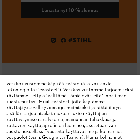
Lunasta nyt 10 % alennus
#STIHL
Verkkosivustomme käyttää evästeitä ja vastaavia
teknologioita ("evästeet"). Verkkosivustomme tarjoamiseksi
käytämme tiettyjä "välttämättömiä evästeitä" jopa ilman
suostumustasi. Muut evästeet, joita käytämme
KOTIINKULJETUS
käyttäjäystävällisyyden optimoimiseksi ja räätälöidyn
sisällön tarjoamiseksi, mukaan lukien käyttäjien
käyttäytymisen analysointi, mainonnan tehokkuus ja
kattavien käyttäjäprofiilien luominen, asetetaan vain
suostumuksellasi. Evästeitä käyttävät me ja kolmannet
osapuolet (esim. Google tai Tealium). Nämä kolmannet