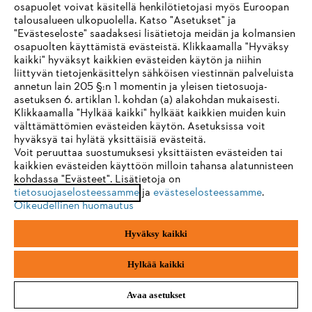
osapuolet voivat käsitellä henkilötietojasi myös Euroopan
2 - 5 PÄIVÄN TOIMITUSAIKA
talousalueen ulkopuolella. Katso "Asetukset" ja
"Evästeseloste" saadaksesi lisätietoja meidän ja kolmansien
osapuolten käyttämistä evästeistä. Klikkaamalla "Hyväksy
kaikki" hyväksyt kaikkien evästeiden käytön ja niihin
IHR BROWSER WIRD NICHT
liittyvän tietojenkäsittelyn sähköisen viestinnän palveluista
annetun lain 205 §:n 1 momentin ja yleisen tietosuoja-
UNTERSTÜTZT
30 PÄIVÄN ILMAINEN PALAUTUS
asetuksen 6. artiklan 1. kohdan (a) alakohdan mukaisesti.
Klikkaamalla "Hylkää kaikki" hylkäät kaikkien muiden kuin
välttämättömien evästeiden käytön. Asetuksissa voit
Sie nutzen einen Browser, den wir noch nicht unterstützen. Für
Maksuvaihtoehdot
hyväksyä tai hylätä yksittäisiä evästeitä.
eine optimale Nutzung unserer Seite empfehlen wir Ihnen, zu
Voit peruuttaa suostumuksesi yksittäisten evästeiden tai
kaikkien evästeiden käyttöön milloin tahansa alatunnisteen
einem der folgenden Browser zu wechseln:
kohdassa "Evästeet". Lisätietoja on
tietosuojaselosteessamme
ja
evästeselosteessamme
.
Oikeudellinen huomautus
Firefox
Chrome
Hyväksy kaikki
Yritys
Safari
Edge
Hylkää kaikki
Avaa asetukset
STIHL FAQ