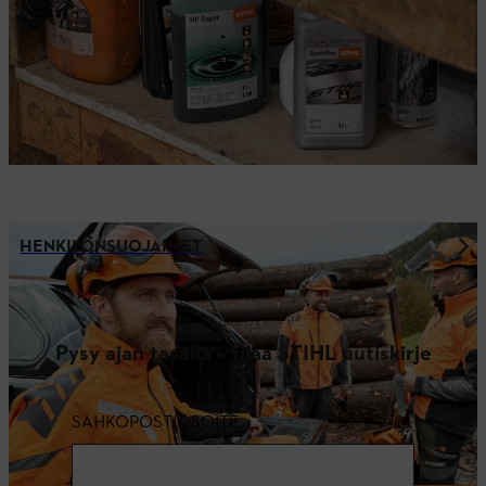
HENKILÖNSUOJAIMET
Pysy ajan tasalla – tilaa STIHL uutiskirje
SÄHKÖPOSTIOSOITE