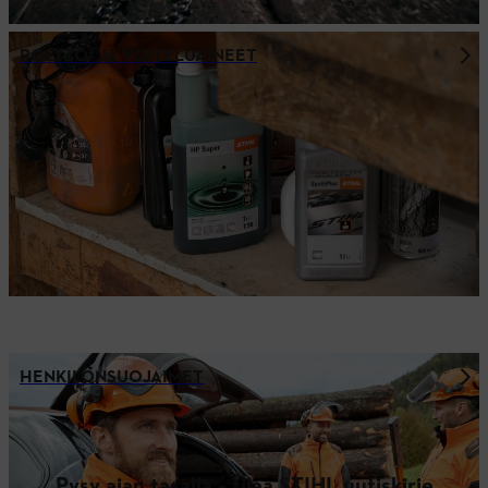
POLTTO- JA VOITELUAINEET
HENKILÖNSUOJAIMET
Pysy ajan tasalla – tilaa STIHL uutiskirje