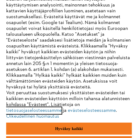
käyttäytymisen analysointi, mainonnan tehokkuus ja
Yritys
kattavien käyttäjäprofiilien luominen, asetetaan vain
suostumuksellasi. Evästeitä käyttävät me ja kolmannet
osapuolet (esim. Google tai Tealium). Nämä kolmannet
osapuolet voivat käsitellä henkilötietojasi myös Euroopan
STIHL FAQ
talousalueen ulkopuolella. Katso "Asetukset" ja
"Evästeseloste" saadaksesi lisätietoja meidän ja kolmansien
osapuolten käyttämistä evästeistä. Klikkaamalla "Hyväksy
kaikki" hyväksyt kaikkien evästeiden käytön ja niihin
IHR BROWSER WIRD NICHT
liittyvän tietojenkäsittelyn sähköisen viestinnän palveluista
Palvelut
annetun lain 205 §:n 1 momentin ja yleisen tietosuoja-
UNTERSTÜTZT
asetuksen 6. artiklan 1. kohdan (a) alakohdan mukaisesti.
Klikkaamalla "Hylkää kaikki" hylkäät kaikkien muiden kuin
välttämättömien evästeiden käytön. Asetuksissa voit
Sie nutzen einen Browser, den wir noch nicht unterstützen. Für
hyväksyä tai hylätä yksittäisiä evästeitä.
eine optimale Nutzung unserer Seite empfehlen wir Ihnen, zu
Voit peruuttaa suostumuksesi yksittäisten evästeiden tai
Yleiset ehdot
Tietosuojakäytäntö
Impressum
kaikkien evästeiden käyttöön milloin tahansa alatunnisteen
einem der folgenden Browser zu wechseln:
kohdassa "Evästeet". Lisätietoja on
Evästeet
Takuuehdot
Oikeudelliset tiedot
tietosuojaselosteessamme
ja
evästeselosteessamme
.
Oikeudellinen huomautus
Firefox
Chrome
Hyväksy kaikki
Andreas Stihl Oy
Koivupuistontie 10 B