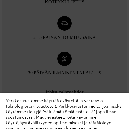
KOTIINKULJETUS
2 - 5 PÄIVÄN TOIMITUSAIKA
30 PÄIVÄN ILMAINEN PALAUTUS
Maksuvaihtoehdot
Verkkosivustomme käyttää evästeitä ja vastaavia
teknologioita ("evästeet"). Verkkosivustomme tarjoamiseksi
käytämme tiettyjä "välttämättömiä evästeitä" jopa ilman
suostumustasi. Muut evästeet, joita käytämme
käyttäjäystävällisyyden optimoimiseksi ja räätälöidyn
sisällön tarjoamiseksi, mukaan lukien käyttäjien