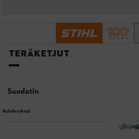
Etusivu
Teräketjut
TERÄKETJUT
Suodatin
Kohderyhmä