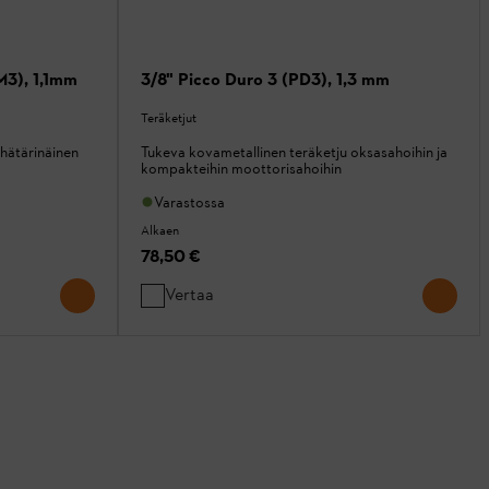
M3), 1,1mm
3/8" Picco Duro 3 (PD3), 1,3 mm
Teräketjut
ähätärinäinen
Tukeva kovametallinen teräketju oksasahoihin ja
kompakteihin moottorisahoihin
Varastossa
Alkaen
78,50 €
Vertaa