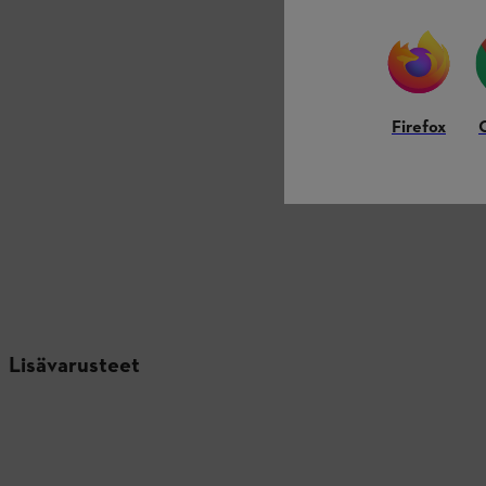
Firefox
Lisävarusteet