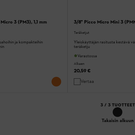
 Micro 3 (PM3), 1,1 mm
3/8" Picco Micro Mini 3 (PM
Teräketjut
sahoihin ja kompakteihin
Yleiskäyttäjän rasitusta kestävä v
hin
teräketju
Varastossa
Alkaen
20,59 €
Vertaa
3
/
3
TUOTTEET
Takaisin alkuun