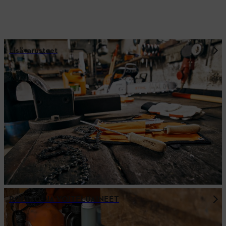
Lisävarusteet
POLTTO- JA VOITELUAINEET