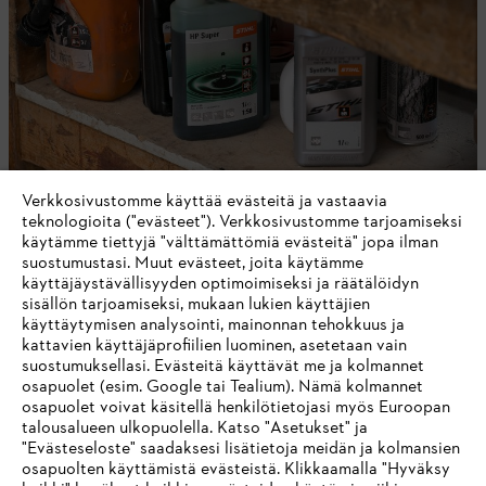
Verkkosivustomme käyttää evästeitä ja vastaavia
teknologioita ("evästeet"). Verkkosivustomme tarjoamiseksi
käytämme tiettyjä "välttämättömiä evästeitä" jopa ilman
HENKILÖNSUOJAIMET
suostumustasi. Muut evästeet, joita käytämme
käyttäjäystävällisyyden optimoimiseksi ja räätälöidyn
sisällön tarjoamiseksi, mukaan lukien käyttäjien
käyttäytymisen analysointi, mainonnan tehokkuus ja
kattavien käyttäjäprofiilien luominen, asetetaan vain
suostumuksellasi. Evästeitä käyttävät me ja kolmannet
Pysy ajan tasalla – tilaa STIHL uutiskirje
osapuolet (esim. Google tai Tealium). Nämä kolmannet
osapuolet voivat käsitellä henkilötietojasi myös Euroopan
talousalueen ulkopuolella. Katso "Asetukset" ja
SÄHKÖPOSTIOSOITE
"Evästeseloste" saadaksesi lisätietoja meidän ja kolmansien
osapuolten käyttämistä evästeistä. Klikkaamalla "Hyväksy