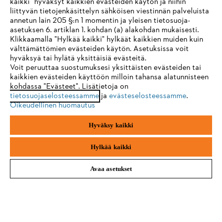
kaikki" hyväksyt kaikkien evästeiden käytön ja niihin
IHR BROWSER WIRD NICHT
liittyvän tietojenkäsittelyn sähköisen viestinnän palveluista
annetun lain 205 §:n 1 momentin ja yleisen tietosuoja-
UNTERSTÜTZT
Lunasta nyt 10 % alennus
asetuksen 6. artiklan 1. kohdan (a) alakohdan mukaisesti.
Klikkaamalla "Hylkää kaikki" hylkäät kaikkien muiden kuin
välttämättömien evästeiden käytön. Asetuksissa voit
Sie nutzen einen Browser, den wir noch nicht unterstützen. Für
hyväksyä tai hylätä yksittäisiä evästeitä.
eine optimale Nutzung unserer Seite empfehlen wir Ihnen, zu
Voit peruuttaa suostumuksesi yksittäisten evästeiden tai
#STIHL
kaikkien evästeiden käyttöön milloin tahansa alatunnisteen
einem der folgenden Browser zu wechseln:
kohdassa "Evästeet". Lisätietoja on
tietosuojaselosteessamme
ja
evästeselosteessamme
.
Oikeudellinen huomautus
Firefox
Chrome
Hyväksy kaikki
Safari
Edge
Hylkää kaikki
Avaa asetukset
KOTIINKULJETUS