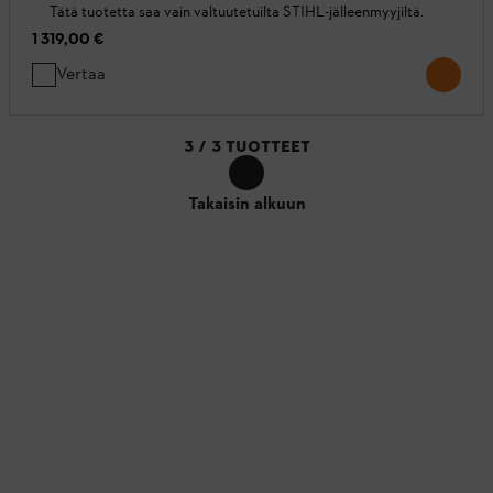
Tätä tuotetta saa vain valtuutetuilta STIHL-jälleenmyyjiltä.
1 319,00 €
Vertaa
3
/
3
TUOTTEET
Takaisin alkuun