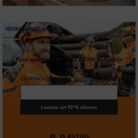
HENKILÖNSUOJAIMET
Pysy ajan tasalla – tilaa STIHL uutiskirje
SÄHKÖPOSTIOSOITE
Lunasta nyt 10 % alennus
#STIHL