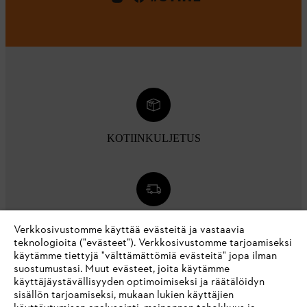
KOTIINKULJETUS
2 - 5 PÄIVÄN TOIMITUSAIKA
Verkkosivustomme käyttää evästeitä ja vastaavia
teknologioita ("evästeet"). Verkkosivustomme tarjoamiseksi
käytämme tiettyjä "välttämättömiä evästeitä" jopa ilman
suostumustasi. Muut evästeet, joita käytämme
käyttäjäystävällisyyden optimoimiseksi ja räätälöidyn
sisällön tarjoamiseksi, mukaan lukien käyttäjien
30 PÄIVÄN ILMAINEN PALAUTUS