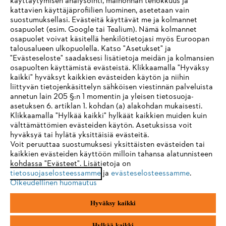
käyttäytymisen analysointi, mainonnan tehokkuus ja
kattavien käyttäjäprofiilien luominen, asetetaan vain
suostumuksellasi. Evästeitä käyttävät me ja kolmannet
osapuolet (esim. Google tai Tealium). Nämä kolmannet
Maksuvaihtoehdot
osapuolet voivat käsitellä henkilötietojasi myös Euroopan
talousalueen ulkopuolella. Katso "Asetukset" ja
"Evästeseloste" saadaksesi lisätietoja meidän ja kolmansien
osapuolten käyttämistä evästeistä. Klikkaamalla "Hyväksy
kaikki" hyväksyt kaikkien evästeiden käytön ja niihin
IHR BROWSER WIRD NICHT
liittyvän tietojenkäsittelyn sähköisen viestinnän palveluista
annetun lain 205 §:n 1 momentin ja yleisen tietosuoja-
UNTERSTÜTZT
asetuksen 6. artiklan 1. kohdan (a) alakohdan mukaisesti.
Yritys
Klikkaamalla "Hylkää kaikki" hylkäät kaikkien muiden kuin
välttämättömien evästeiden käytön. Asetuksissa voit
Sie nutzen einen Browser, den wir noch nicht unterstützen. Für
hyväksyä tai hylätä yksittäisiä evästeitä.
eine optimale Nutzung unserer Seite empfehlen wir Ihnen, zu
Voit peruuttaa suostumuksesi yksittäisten evästeiden tai
STIHL FAQ
kaikkien evästeiden käyttöön milloin tahansa alatunnisteen
einem der folgenden Browser zu wechseln:
kohdassa "Evästeet". Lisätietoja on
tietosuojaselosteessamme
ja
evästeselosteessamme
.
Oikeudellinen huomautus
Firefox
Chrome
Palvelut
Hyväksy kaikki
Safari
Edge
Hylkää kaikki