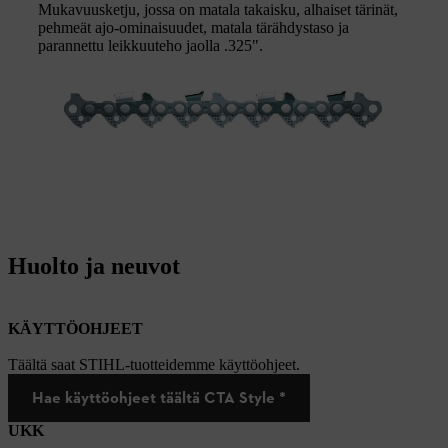
Mukavuusketju, jossa on matala takaisku, alhaiset tärinät,
pehmeät ajo-ominaisuudet, matala tärähdystaso ja
parannettu leikkuuteho jaolla .325".
Huolto ja neuvot
KÄYTTÖOHJEET
Täältä saat STIHL-tuotteidemme käyttöohjeet.
Hae käyttöohjeet täältä CTA Style *
UKK