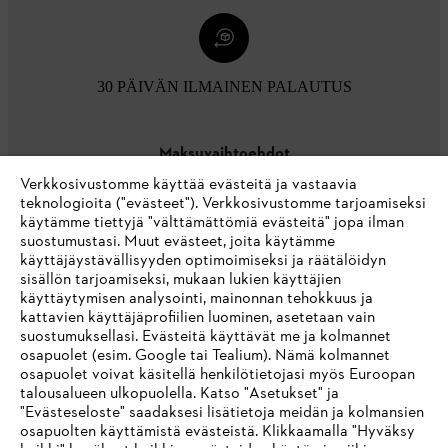
30 PÄIVÄN ILMAINEN PALAUTUS
Maksuvaihtoehdot
Verkkosivustomme käyttää evästeitä ja vastaavia
teknologioita ("evästeet"). Verkkosivustomme tarjoamiseksi
käytämme tiettyjä "välttämättömiä evästeitä" jopa ilman
suostumustasi. Muut evästeet, joita käytämme
käyttäjäystävällisyyden optimoimiseksi ja räätälöidyn
sisällön tarjoamiseksi, mukaan lukien käyttäjien
käyttäytymisen analysointi, mainonnan tehokkuus ja
Yritys
kattavien käyttäjäprofiilien luominen, asetetaan vain
suostumuksellasi. Evästeitä käyttävät me ja kolmannet
osapuolet (esim. Google tai Tealium). Nämä kolmannet
osapuolet voivat käsitellä henkilötietojasi myös Euroopan
STIHL FAQ
talousalueen ulkopuolella. Katso "Asetukset" ja
"Evästeseloste" saadaksesi lisätietoja meidän ja kolmansien
osapuolten käyttämistä evästeistä. Klikkaamalla "Hyväksy