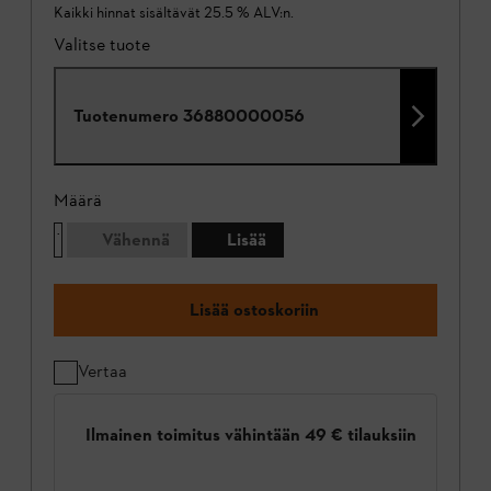
Kaikki hinnat sisältävät 25.5 % ALV:n.
Valitse tuote
Tuotenumero
36880000056
Määrä
Vähennä
Lisää
Lisää ostoskoriin
Vertaa
Ilmainen toimitus vähintään 49 € tilauksiin