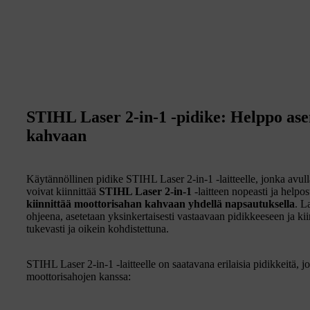
STIHL Laser 2-in-1 -pidike: Helppo as
kahvaan
Käytännöllinen pidike STIHL Laser 2-in-1 -laitteelle, jonka avull
voivat kiinnittää
STIHL Laser 2-in-1
-laitteen nopeasti ja help
kiinnittää moottorisahan kahvaan yhdellä napsautuksella
. L
ohjeena, asetetaan yksinkertaisesti vastaavaan pidikkeeseen ja k
tukevasti ja oikein kohdistettuna.
STIHL Laser 2-in-1 -laitteelle on saatavana erilaisia pidikkeitä, 
moottorisahojen kanssa: