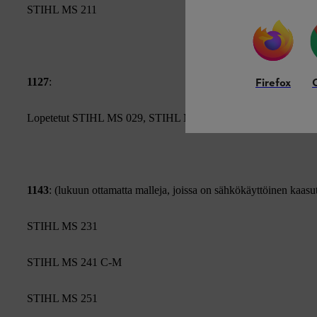
STIHL MS 211
1127
:
Firefox
Lopetetut STIHL MS 029, STIHL MS 290, STIHL MS 310, ST
1143
: (lukuun ottamatta malleja, joissa on sähkökäyttöinen kaasu
STIHL MS 231
STIHL MS 241 C-M
STIHL MS 251