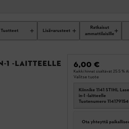
Ratkaisut
Tuotteet
Lisävarusteet
ammattilaisille
n-1 -laitteelle
6,00 €
Kaikki hinnat sisältävät 25.5 % A
Valitse tuote
Kiinnike 1141 STIHL Lase
in-1 -laitteelle
Tuotenumero
11417915
Ota yhteyttä paikallis