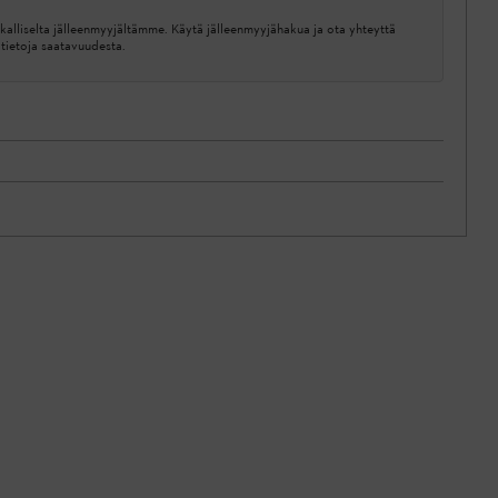
kalliselta jälleenmyyjältämme. Käytä jälleenmyyjähakua ja ota yhteyttä
ätietoja saatavuudesta.