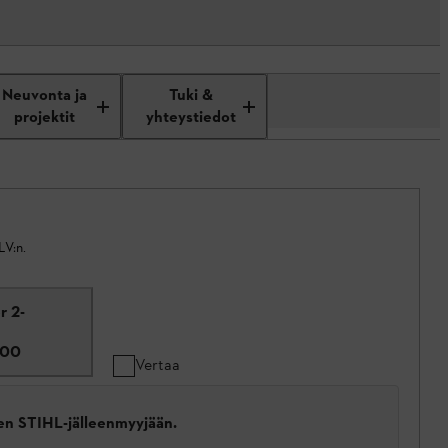
Neuvonta ja
Tuki &
projektit
yhteystiedot
LV:n.
r 2-
400
Vertaa
een STIHL-jälleenmyyjään.