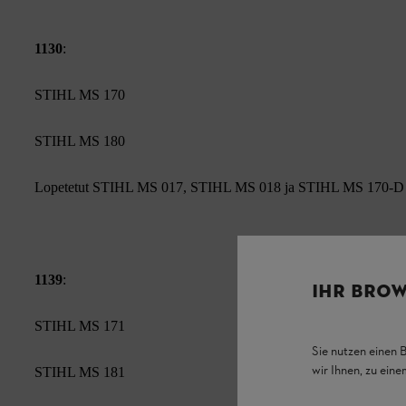
1130
:
STIHL MS 170
STIHL MS 180
Lopetetut STIHL MS 017, STIHL MS 018 ja STIHL MS 170-D
1139
:
IHR BROW
STIHL MS 171
Sie nutzen einen 
wir Ihnen, zu ein
STIHL MS 181