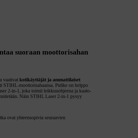
entaa suoraan moottorisahan
a vaativat
kotikäyttäjät ja ammattilaiset
osti STIHL-moottorisahaansa. Pidike on helppo
aser 2-in-1, joka toimii leikkuuohjeena ja kaato-
iinnitetään. Näin STIHL Laser 2-in-1 pysyy
jotka ovat yhteensopivia seuraavien