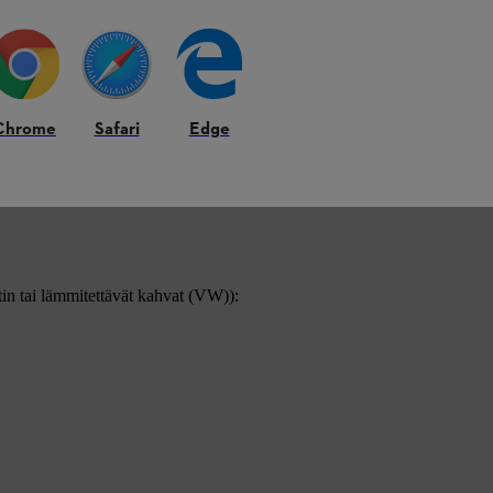
Chrome
Safari
Edge
IHL MS 039 ja STIHL MS 390
tin tai lämmitettävät kahvat (VW)):