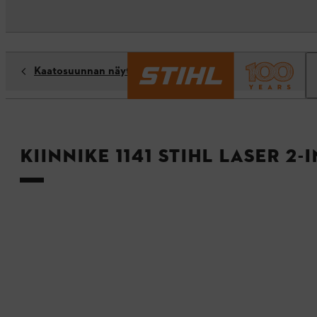
Kaatosuunnan näyttäjät ja kiinnikkeet
Kiinnike 1141 STIHL Laser 2-i