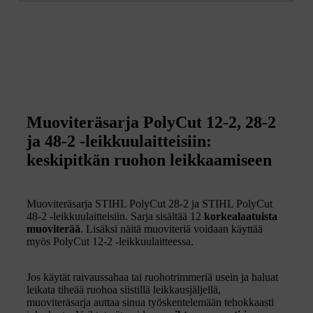
Muoviteräsarja PolyCut 12-2, 28-2
ja 48-2 -leikkuulaitteisiin:
keskipitkän ruohon leikkaamiseen
Muoviteräsarja STIHL PolyCut 28-2 ja STIHL PolyCut
48-2 -leikkuulaitteisiin. Sarja sisältää 12
korkealaatuista
muoviterää
. Lisäksi näitä muoviteriä voidaan käyttää
myös PolyCut 12-2 -leikkuulaitteessa.
Jos käytät raivaussahaa tai ruohotrimmeriä usein ja haluat
leikata tiheää ruohoa siistillä leikkausjäljellä,
muoviteräsarja auttaa sinua työskentelemään tehokkaasti