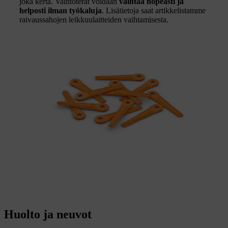
joka kerta. Vaihtoterät voidaan
vaihtaa nopeasti ja
helposti ilman työkaluja
. Lisätietoja saat artikkelistamme
raivaussahojen leikkuulaitteiden vaihtamisesta.
Huolto ja neuvot