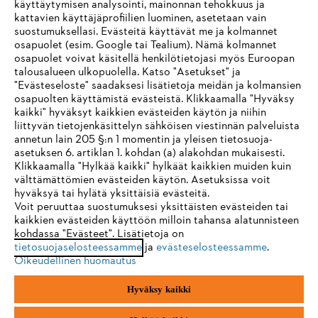
käyttäytymisen analysointi, mainonnan tehokkuus ja
Yritys
kattavien käyttäjäprofiilien luominen, asetetaan vain
suostumuksellasi. Evästeitä käyttävät me ja kolmannet
osapuolet (esim. Google tai Tealium). Nämä kolmannet
osapuolet voivat käsitellä henkilötietojasi myös Euroopan
STIHL FAQ
talousalueen ulkopuolella. Katso "Asetukset" ja
"Evästeseloste" saadaksesi lisätietoja meidän ja kolmansien
osapuolten käyttämistä evästeistä. Klikkaamalla "Hyväksy
kaikki" hyväksyt kaikkien evästeiden käytön ja niihin
IHR BROWSER WIRD NICHT
liittyvän tietojenkäsittelyn sähköisen viestinnän palveluista
Palvelut
annetun lain 205 §:n 1 momentin ja yleisen tietosuoja-
UNTERSTÜTZT
asetuksen 6. artiklan 1. kohdan (a) alakohdan mukaisesti.
Klikkaamalla "Hylkää kaikki" hylkäät kaikkien muiden kuin
välttämättömien evästeiden käytön. Asetuksissa voit
Sie nutzen einen Browser, den wir noch nicht unterstützen. Für
hyväksyä tai hylätä yksittäisiä evästeitä.
eine optimale Nutzung unserer Seite empfehlen wir Ihnen, zu
Voit peruuttaa suostumuksesi yksittäisten evästeiden tai
Yleiset ehdot
Tietosuojakäytäntö
Impressum
kaikkien evästeiden käyttöön milloin tahansa alatunnisteen
einem der folgenden Browser zu wechseln:
kohdassa "Evästeet". Lisätietoja on
Evästeet
Takuuehdot
Oikeudelliset tiedot
tietosuojaselosteessamme
ja
evästeselosteessamme
.
Oikeudellinen huomautus
Firefox
Chrome
Hyväksy kaikki
Andreas Stihl Oy
Koivupuistontie 10 B
Safari
Edge
01510 Vantaa