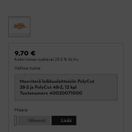
9,70 €
Kaikki hinnat sisältävät 25.5 % ALV:n.
Valitse tuote
Muoviterä leikkuulaitteisiin PolyCut
28-2 ja PolyCut 48-2, 12 kpl
Tuotenumero
40020071000
Määrä
Vähennä
Lisää