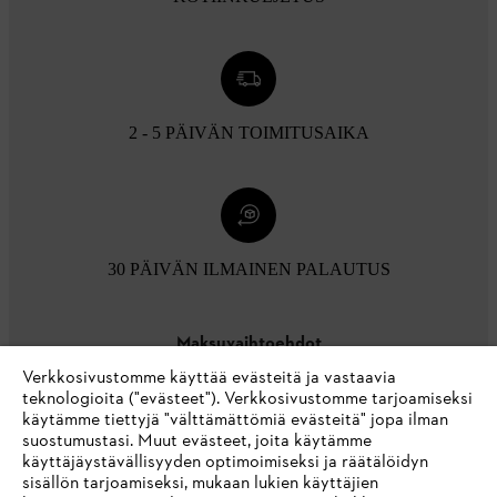
2 - 5 PÄIVÄN TOIMITUSAIKA
30 PÄIVÄN ILMAINEN PALAUTUS
Maksuvaihtoehdot
Verkkosivustomme käyttää evästeitä ja vastaavia
teknologioita ("evästeet"). Verkkosivustomme tarjoamiseksi
käytämme tiettyjä "välttämättömiä evästeitä" jopa ilman
suostumustasi. Muut evästeet, joita käytämme
käyttäjäystävällisyyden optimoimiseksi ja räätälöidyn
sisällön tarjoamiseksi, mukaan lukien käyttäjien