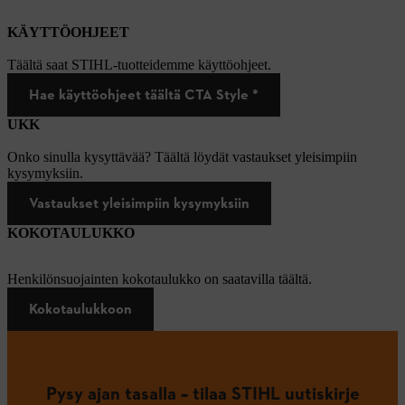
KÄYTTÖOHJEET
Täältä saat STIHL-tuotteidemme käyttöohjeet.
Hae käyttöohjeet täältä CTA Style *
UKK
Onko sinulla kysyttävää? Täältä löydät vastaukset yleisimpiin
kysymyksiin.
Vastaukset yleisimpiin kysymyksiin
KOKOTAULUKKO
Henkilönsuojainten kokotaulukko on saatavilla täältä.
Kokotaulukkoon
Pysy ajan tasalla – tilaa STIHL uutiskirje