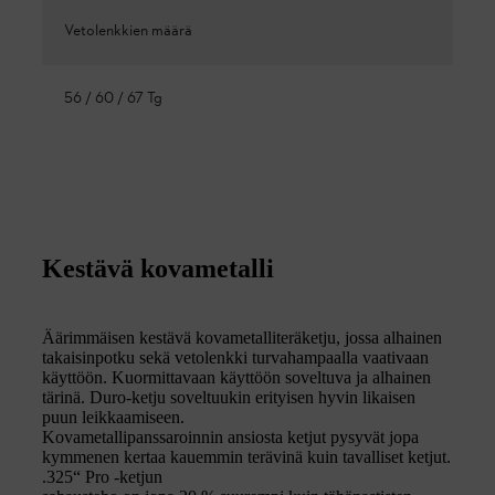
Vetolenkkien määrä
56 / 60 / 67 Tg
Kestävä kovametalli
Äärimmäisen kestävä kovametalliteräketju, jossa alhainen
takaisinpotku sekä vetolenkki turvahampaalla vaativaan
käyttöön. Kuormittavaan käyttöön soveltuva ja alhainen
tärinä. Duro-ketju soveltuukin erityisen hyvin likaisen
puun leikkaamiseen.
Kovametallipanssaroinnin ansiosta ketjut pysyvät jopa
kymmenen kertaa kauemmin terävinä kuin tavalliset ketjut.
.325“ Pro -ketjun