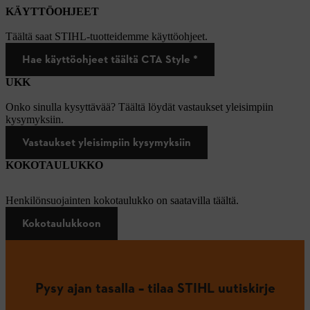
KÄYTTÖOHJEET
Täältä saat STIHL-tuotteidemme käyttöohjeet.
Hae käyttöohjeet täältä CTA Style *
UKK
Onko sinulla kysyttävää? Täältä löydät vastaukset yleisimpiin
kysymyksiin.
Vastaukset yleisimpiin kysymyksiin
KOKOTAULUKKO
Henkilönsuojainten kokotaulukko on saatavilla täältä.
Kokotaulukkoon
Pysy ajan tasalla – tilaa STIHL uutiskirje