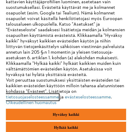
kattavien käyttäjäprofiilien luominen, asetetaan vain
suostumuksellasi. Evästeitä käyttävät me ja kolmannet
osapuolet (esim. Google tai Tealium). Nämä kolmannet
osapuolet voivat käsitellä henkilötietojasi myös Euroopan
STIHL FAQ
talousalueen ulkopuolella. Katso "Asetukset" ja
"Evästeseloste" saadaksesi lisätietoja meidän ja kolmansien
osapuolten käyttämistä evästeistä. Klikkaamalla "Hyväksy
kaikki" hyväksyt kaikkien evästeiden käytön ja niihin
IHR BROWSER WIRD NICHT
liittyvän tietojenkäsittelyn sähköisen viestinnän palveluista
Palvelut
annetun lain 205 §:n 1 momentin ja yleisen tietosuoja-
UNTERSTÜTZT
asetuksen 6. artiklan 1. kohdan (a) alakohdan mukaisesti.
Klikkaamalla "Hylkää kaikki" hylkäät kaikkien muiden kuin
välttämättömien evästeiden käytön. Asetuksissa voit
Sie nutzen einen Browser, den wir noch nicht unterstützen. Für
hyväksyä tai hylätä yksittäisiä evästeitä.
eine optimale Nutzung unserer Seite empfehlen wir Ihnen, zu
Voit peruuttaa suostumuksesi yksittäisten evästeiden tai
Yleiset ehdot
Tietosuojakäytäntö
Impressum
kaikkien evästeiden käyttöön milloin tahansa alatunnisteen
einem der folgenden Browser zu wechseln:
kohdassa "Evästeet". Lisätietoja on
Evästeet
Takuuehdot
Oikeudelliset tiedot
tietosuojaselosteessamme
ja
evästeselosteessamme
.
Oikeudellinen huomautus
Firefox
Chrome
Hyväksy kaikki
Andreas Stihl Oy
Koivupuistontie 10 B
Safari
Edge
01510 Vantaa
Hylkää kaikki