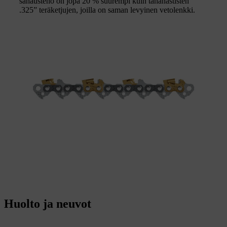
sahausteho on jopa 20 % suurempi kuin tähänastisten
.325” teräketjujen, joilla on saman levyinen vetolenkki.
Huolto ja neuvot