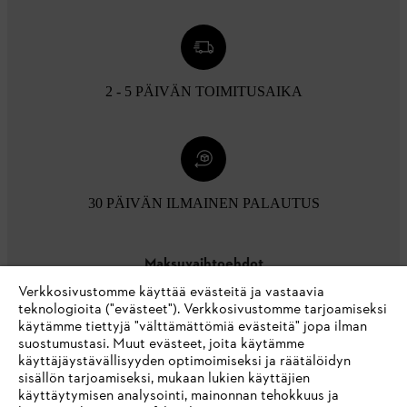
2 - 5 PÄIVÄN TOIMITUSAIKA
30 PÄIVÄN ILMAINEN PALAUTUS
Maksuvaihtoehdot
Verkkosivustomme käyttää evästeitä ja vastaavia
teknologioita ("evästeet"). Verkkosivustomme tarjoamiseksi
käytämme tiettyjä "välttämättömiä evästeitä" jopa ilman
suostumustasi. Muut evästeet, joita käytämme
käyttäjäystävällisyyden optimoimiseksi ja räätälöidyn
sisällön tarjoamiseksi, mukaan lukien käyttäjien
käyttäytymisen analysointi, mainonnan tehokkuus ja
Yritys