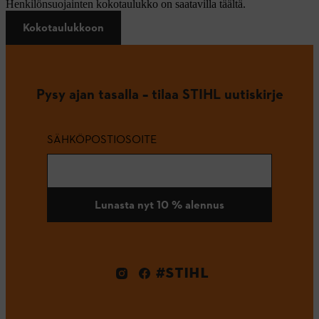
Henkilönsuojainten kokotaulukko on saatavilla täältä.
Kokotaulukkoon
Pysy ajan tasalla – tilaa STIHL uutiskirje
SÄHKÖPOSTIOSOITE
Lunasta nyt 10 % alennus
#STIHL