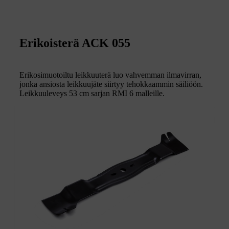
Erikoisterä ACK 055
Erikosimuotoiltu leikkuuterä luo vahvemman ilmavirran,
jonka ansiosta leikkuujäte siirtyy tehokkaammin säiliöön.
Leikkuuleveys 53 cm sarjan RMI 6 malleille.