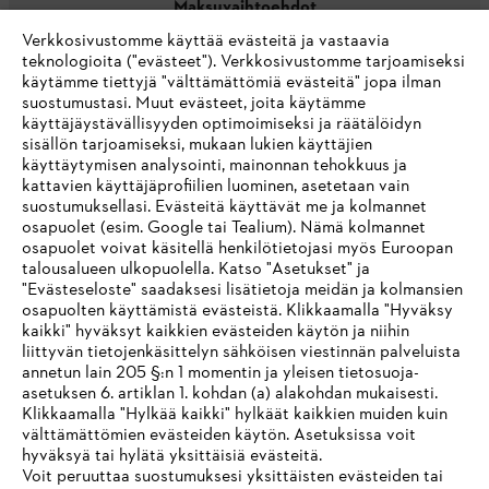
Maksuvaihtoehdot
Verkkosivustomme käyttää evästeitä ja vastaavia
teknologioita ("evästeet"). Verkkosivustomme tarjoamiseksi
käytämme tiettyjä "välttämättömiä evästeitä" jopa ilman
suostumustasi. Muut evästeet, joita käytämme
käyttäjäystävällisyyden optimoimiseksi ja räätälöidyn
sisällön tarjoamiseksi, mukaan lukien käyttäjien
käyttäytymisen analysointi, mainonnan tehokkuus ja
Yritys
kattavien käyttäjäprofiilien luominen, asetetaan vain
suostumuksellasi. Evästeitä käyttävät me ja kolmannet
osapuolet (esim. Google tai Tealium). Nämä kolmannet
osapuolet voivat käsitellä henkilötietojasi myös Euroopan
STIHL FAQ
talousalueen ulkopuolella. Katso "Asetukset" ja
"Evästeseloste" saadaksesi lisätietoja meidän ja kolmansien
osapuolten käyttämistä evästeistä. Klikkaamalla "Hyväksy
kaikki" hyväksyt kaikkien evästeiden käytön ja niihin
IHR BROWSER WIRD NICHT
liittyvän tietojenkäsittelyn sähköisen viestinnän palveluista
Palvelut
annetun lain 205 §:n 1 momentin ja yleisen tietosuoja-
UNTERSTÜTZT
asetuksen 6. artiklan 1. kohdan (a) alakohdan mukaisesti.
Klikkaamalla "Hylkää kaikki" hylkäät kaikkien muiden kuin
välttämättömien evästeiden käytön. Asetuksissa voit
Sie nutzen einen Browser, den wir noch nicht unterstützen. Für
hyväksyä tai hylätä yksittäisiä evästeitä.
eine optimale Nutzung unserer Seite empfehlen wir Ihnen, zu
Voit peruuttaa suostumuksesi yksittäisten evästeiden tai