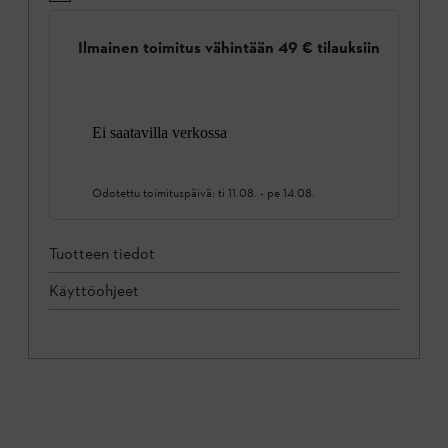
Ilmainen toimitus vähintään 49 € tilauksiin
Ei saatavilla verkossa
Odotettu toimituspäivä:
ti 11.08.
-
pe 14.08.
Tuotteen tiedot
Käyttöohjeet