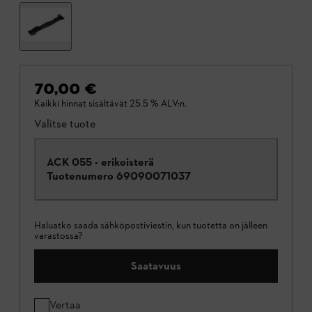
70,00 €
Kaikki hinnat sisältävät 25.5 % ALV:n.
Valitse tuote
ACK 055 - erikoisterä
Tuotenumero
69090071037
Haluatko saada sähköpostiviestin, kun tuotetta on jälleen
varastossa?
Saatavuus
Vertaa