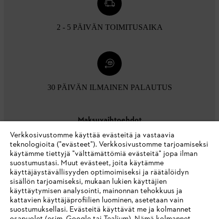
2 - 5 PÄIVÄN TOIMITUSAIKA
30 PÄIVÄN ILMAINEN PALAUTUS
Maksuvaihtoehdot
Verkkosivustomme käyttää evästeitä ja vastaavia
teknologioita ("evästeet"). Verkkosivustomme tarjoamiseksi
käytämme tiettyjä "välttämättömiä evästeitä" jopa ilman
suostumustasi. Muut evästeet, joita käytämme
käyttäjäystävällisyyden optimoimiseksi ja räätälöidyn
sisällön tarjoamiseksi, mukaan lukien käyttäjien
käyttäytymisen analysointi, mainonnan tehokkuus ja
Yritys
kattavien käyttäjäprofiilien luominen, asetetaan vain
suostumuksellasi. Evästeitä käyttävät me ja kolmannet