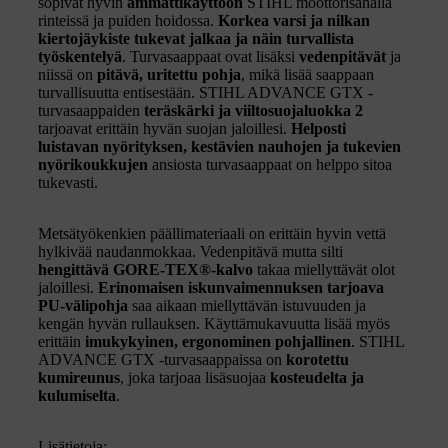
sopivat hyvin
ammattikäyttöön
STIHL moottorisahalla
rinteissä ja puiden hoidossa.
Korkea varsi ja nilkan
kiertojäykiste tukevat jalkaa ja näin turvallista
työskentelyä
. Turvasaappaat ovat lisäksi
vedenpitävät
ja
niissä on
pitävä, uritettu pohja
, mikä lisää saappaan
turvallisuutta entisestään. STIHL ADVANCE GTX -
turvasaappaiden
teräskärki ja viiltosuojaluokka 2
tarjoavat erittäin hyvän suojan jaloillesi.
Helposti
luistavan nyörityksen, kestävien nauhojen ja tukevien
nyörikoukkujen
ansiosta turvasaappaat on helppo sitoa
tukevasti.
Metsätyökenkien päällimateriaali on erittäin hyvin vettä
hylkivää naudanmokkaa. Vedenpitävä mutta silti
hengittävä GORE-TEX®-kalvo
takaa miellyttävät olot
jaloillesi.
Erinomaisen iskunvaimennuksen tarjoava
PU-välipohja
saa aikaan miellyttävän istuvuuden ja
kengän hyvän rullauksen. Käyttämukavuutta lisää myös
erittäin
imukykyinen, ergonominen pohjallinen
. STIHL
ADVANCE GTX -turvasaappaissa on
korotettu
kumireunus
, joka tarjoaa lisäsuojaa
kosteudelta ja
kulumiselta
.
Lisätietoja: