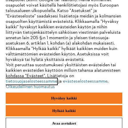
osapuolet (esim. Google tai Tealium). Nämä kolmannet
osapuolet voivat käsitellä henkilötietojasi myös Euroopan
STIHL FAQ
talousalueen ulkopuolella. Katso "Asetukset" ja
"Evästeseloste" saadaksesi lisätietoja meidän ja kolmansien
osapuolten käyttämistä evästeistä. Klikkaamalla "Hyväksy
kaikki" hyväksyt kaikkien evästeiden käytön ja niihin
IHR BROWSER WIRD NICHT
liittyvän tietojenkäsittelyn sähköisen viestinnän palveluista
Palvelut
annetun lain 205 §:n 1 momentin ja yleisen tietosuoja-
UNTERSTÜTZT
asetuksen 6. artiklan 1. kohdan (a) alakohdan mukaisesti.
Klikkaamalla "Hylkää kaikki" hylkäät kaikkien muiden kuin
välttämättömien evästeiden käytön. Asetuksissa voit
Sie nutzen einen Browser, den wir noch nicht unterstützen. Für
hyväksyä tai hylätä yksittäisiä evästeitä.
eine optimale Nutzung unserer Seite empfehlen wir Ihnen, zu
Voit peruuttaa suostumuksesi yksittäisten evästeiden tai
Yleiset ehdot
Tietosuojakäytäntö
Impressum
kaikkien evästeiden käyttöön milloin tahansa alatunnisteen
einem der folgenden Browser zu wechseln:
kohdassa "Evästeet". Lisätietoja on
Evästeet
Takuuehdot
Oikeudelliset tiedot
tietosuojaselosteessamme
ja
evästeselosteessamme
.
Oikeudellinen huomautus
Firefox
Chrome
Hyväksy kaikki
Andreas Stihl Oy
Koivupuistontie 10 B
Safari
Edge
01510 Vantaa
Hylkää kaikki
Avaa asetukset