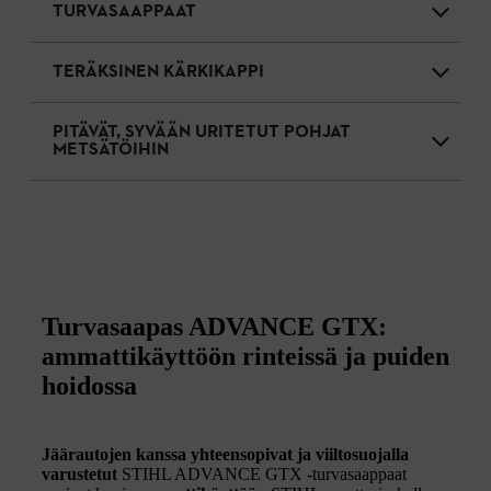
TURVASAAPPAAT
TERÄKSINEN KÄRKIKAPPI
PITÄVÄT, SYVÄÄN URITETUT POHJAT
METSÄTÖIHIN
Turvasaapas ADVANCE GTX:
ammattikäyttöön rinteissä ja puiden
hoidossa
Jäärautojen kanssa yhteensopivat ja viiltosuojalla
varustetut
STIHL ADVANCE GTX -turvasaappaat