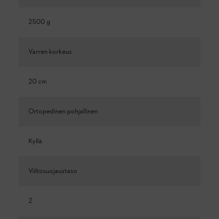
2500 g
Varren korkeus
20 cm
Ortopedinen pohjallinen
Kyllä
Viiltosuojaustaso
2