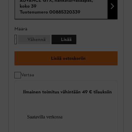
ADVANCE GTX, nahkaturvasaapas,
koko 39
Tuotenumero
00885320339
Määrä
Vähennä
Lisää
Lisää ostoskoriin
Vertaa
Ilmainen toimitus vähintään 49 € tilauksiin
Saatavilla verkossa