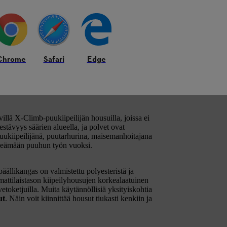
Chrome
Safari
Edge
ttilaisille
illä X-Climb-puukiipeilijän housuilla, joissa ei
stävyys säärien alueella, ja polvet ovat
uukiipeilijänä, puutarhurina, maisemanhoitajana
iipeämään puuhun työn vuoksi.
ällikangas on valmistettu polyesteristä ja
attilaistason kiipeilyhousujen korkealaatuinen
vetoketjuilla. Muita käytännöllisiä yksityiskohtia
ut
. Näin voit kiinnittää housut tiukasti kenkiin ja