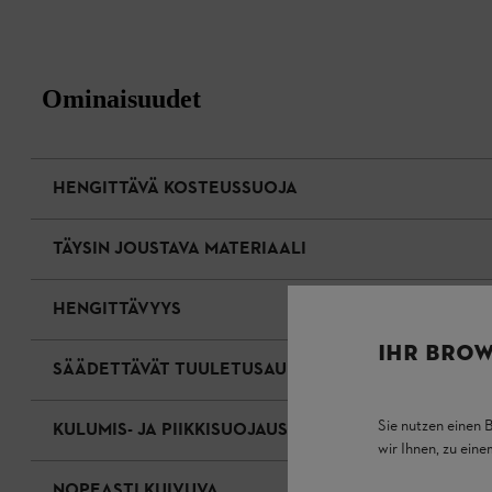
Ominaisuudet
HENGITTÄVÄ KOSTEUSSUOJA
TÄYSIN JOUSTAVA MATERIAALI
HENGITTÄVYYS
IHR BROW
SÄÄDETTÄVÄT TUULETUSAUKOT
Sie nutzen einen 
KULUMIS- JA PIIKKISUOJAUS
wir Ihnen, zu ein
NOPEASTI KUIVUVA