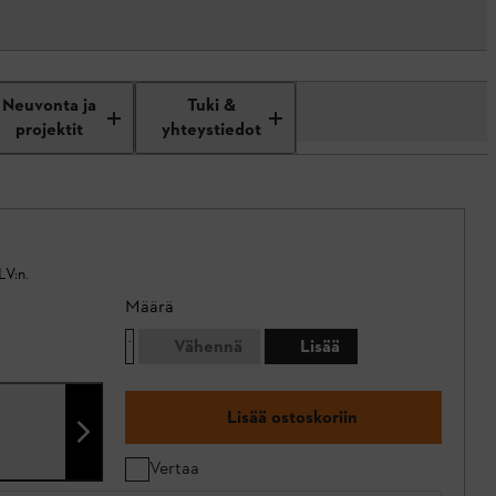
Neuvonta ja
Tuki &
projektit
yhteystiedot
LV:n.
Määrä
Vähennä
Lisää
Lisää ostoskoriin
Vertaa