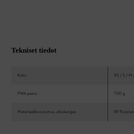
Tekniset tiedot
Koko
XS / S / M 
PWA-paino
700 g
Materiaalikoostumus, ulkokangas
89 % polyes