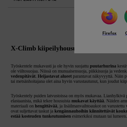
Firefox
X-Climb kiipeilyhousut puunhoidon amma
Työskentele mukavasti ja ole hyvin suojattu
puutarhurina
kestäv
ole viiltosuojaa. Niissä on munuaisensuoja, piikkisuoja ja vedenke
vedenpitävät
.
Heijastavat alueet
parantavat näkyvyyttä. Näin p
tai metsänhoitajana olet aina hyvin varustautunut, kun joudut k
Työskentely puiden latvustoissa on myös mukavaa. Lianhylkivä pä
elastaanista, mikä tekee housuista
mukavat käyttää
. Näiden amm
materiaali on
hengittävää
, ja lisäilmanvaihtoaukot on varustettu 
ovat suljettavat taskut ja
kengännauhoihin kiinnitettävät kouk
estää kosteuden tunkeutumisen
esimerkiksi mutaan tai lumeen.