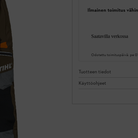
Ilmainen toimitus vähin
Saatavilla verkossa
Odotettu toimituspäivä:
pe 0
Tuotteen tiedot
Käyttöohjeet