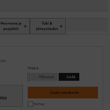
Neuvonta ja
Tuki &
projektit
yhteystiedot
LV:n.
Määrä
Vähennä
Lisää
Lisää ostoskoriin
700
Vertaa