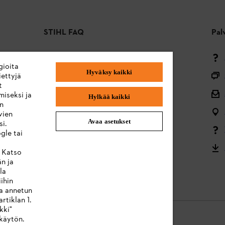
STIHL FAQ
Pal
Maksutavat
gioita
Hyväksy kaikki
Toimitus ja toimitus
ettyjä
t
Takaisin alkuun
miseksi ja
Hylkää kaikki
en
Valitukset ja takuu
vien
Avaa asetukset
i.
Valikoimaa koskevat kysymykset
gle tai
Akut ja sähkölaitteet
. Katso
än ja
Käyttöohjeet
la
ihin
ta annetun
rtiklan 1.
kki"
käytön.