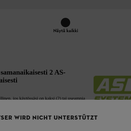
Näytä kaikki
 samanaikaisesti 2 AS-
isesti
inen, jos käytössäsi on kaksi (2) tai useampia
, minkä lisäksi
voit ladata 2 akkua
 työkaluja käytettäessä. Lisäksi pikalaturia on
lauksen ansiosta. Laturi voidaan kiinnittää myös
SER WIRD NICHT UNTERSTÜTZT
a paljon yksittäiset akut ovat latautuneet.