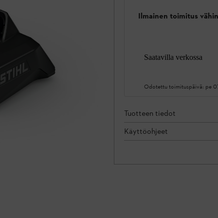
Ilmainen toimitus vähin
Saatavilla verkossa
Odotettu toimituspäivä:
pe 0
Tuotteen tiedot
Käyttöohjeet