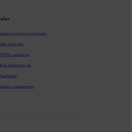
velut
Usein kysytyt kysymykset
Ota yhteyttä
STIHL uutiskirje
Etsi jälleenmyyjä
Tuotetuki
Laskun lataaminen