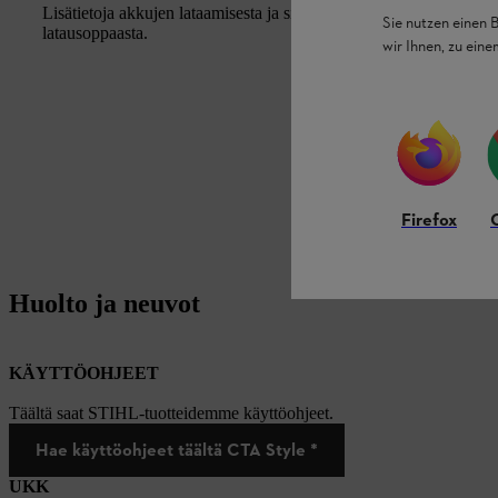
Lisätietoja akkujen lataamisesta ja siitä, mitä tällöin on otettav
Sie nutzen einen 
latausoppaasta.
wir Ihnen, zu ein
Firefox
Huolto ja neuvot
KÄYTTÖOHJEET
Täältä saat STIHL-tuotteidemme käyttöohjeet.
Hae käyttöohjeet täältä CTA Style *
UKK