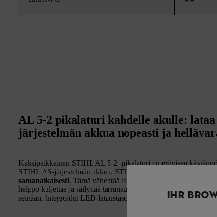
Latausvirta
4 A
AL 5-2 pikalaturi kahdelle akulle: lataa
järjestelmän akkua nopeasti ja hellävara
Kaksipaikkainen STIHL AL 5-2 -pikalaturi on erityisen käytännöll
STIHL AS-järjestelmän akkua. STIHL AL 5-2 säästää latausaikaa
samanaikaisesti
. Tämä vähentää latauskatkoksia AS-tuoteperheen
helppo kuljettaa ja säilyttää tarranauhalla varustetun kaapelin ke
IHR BROW
seinään. Integroidut LED-lataustason merkkivalot näyttävät, kuink