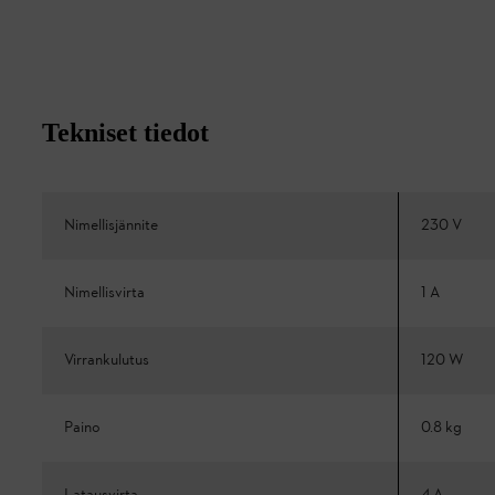
Tekniset tiedot
Nimellisjännite
230 V
Nimellisvirta
1 A
Virrankulutus
120 W
Paino
0.8 kg