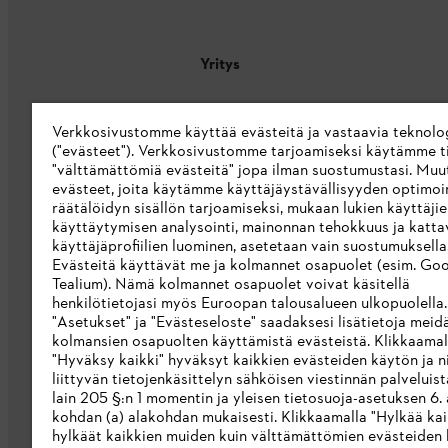
Yritys
Tietoa meistä
Verkkosivustomme käyttää evästeitä ja vastaavia teknolo
STIHL Integrity Line
("evästeet"). Verkkosivustomme tarjoamiseksi käytämme ti
"välttämättömiä evästeitä" jopa ilman suostumustasi. Muu
STIHL-merkkikauppa
evästeet, joita käytämme käyttäjäystävällisyyden optimoi
räätälöidyn sisällön tarjoamiseksi, mukaan lukien käyttäji
Saavutettavuusseloste
käyttäytymisen analysointi, mainonnan tehokkuus ja katta
käyttäjäprofiilien luominen, asetetaan vain suostumuksellas
Evästeitä käyttävät me ja kolmannet osapuolet (esim. Goo
Tealium). Nämä kolmannet osapuolet voivat käsitellä
henkilötietojasi myös Euroopan talousalueen ulkopuolella
"Asetukset" ja "Evästeseloste" saadaksesi lisätietoja meid
kolmansien osapuolten käyttämistä evästeistä. Klikkaamal
"Hyväksy kaikki" hyväksyt kaikkien evästeiden käytön ja ni
liittyvän tietojenkäsittelyn sähköisen viestinnän palveluis
lain 205 §:n 1 momentin ja yleisen tietosuoja-asetuksen 6. a
kohdan (a) alakohdan mukaisesti. Klikkaamalla "Hylkää kai
hylkäät kaikkien muiden kuin välttämättömien evästeiden 