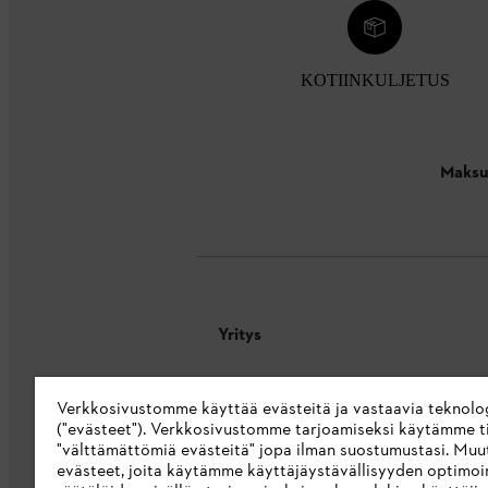
KOTIINKULJETUS
Maksu
Yritys
Tietoa meistä
Verkkosivustomme käyttää evästeitä ja vastaavia teknolo
STIHL Integrity Line
("evästeet"). Verkkosivustomme tarjoamiseksi käytämme ti
"välttämättömiä evästeitä" jopa ilman suostumustasi. Muu
STIHL-merkkikauppa
evästeet, joita käytämme käyttäjäystävällisyyden optimoi