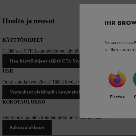
Huolto ja neuvot
IHR BROW
KÄYTTÖOHJEET
Sie nutzen einen 
wir Ihnen, zu ein
Täältä saat STIHL-tuotteidemme käyttöohjeet.
Hae käyttöohjeet täältä CTA Style *
UKK
Onko sinulla kysyttävää? Täältä löydät vastaukset yleisimpiin kysymy
Vastaukset yleisimpiin kysymyksiin
Firefox
KOKOTAULUKKO
Henkilönsuojainten kokotaulukko on saatavilla täältä.
Kokotaulukkoon