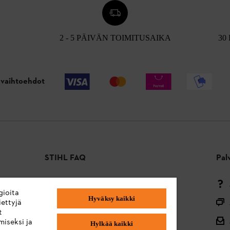
2 - 5 PÄIVÄN TOIMITUSAIKA
30
vaihtoehdot
STIHL FAQ
Pal
Maksutavat
gioita
Hyväksy kaikki
Toimitus ja toimitus
ettyjä
t
Takaisin alkuun
miseksi ja
Hylkää kaikki