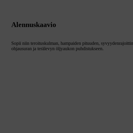
Alennuskaavio
Sopii niin teroituskulman, hampaiden pituuden, syvyydenrajoitt
ohjausuran ja terälevyn öljyaukon puhdistukseen.