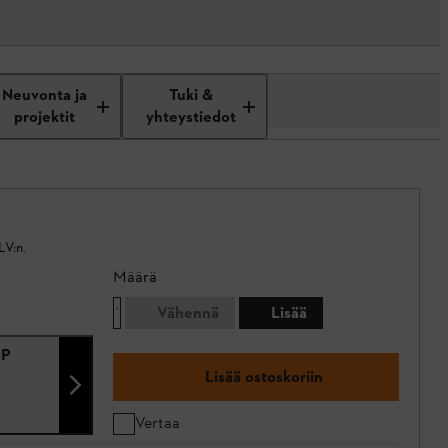
Neuvonta ja
Tuki &
projektit
yhteystiedot
LV:n.
Määrä
Vähennä
Lisää
 P
Lisää ostoskoriin
Vertaa