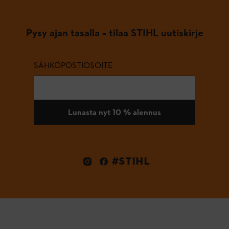
Pysy ajan tasalla – tilaa STIHL uutiskirje
SÄHKÖPOSTIOSOITE
Lunasta nyt 10 % alennus
#STIHL