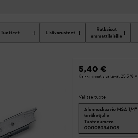
Ratkaisut
Tuotteet
Lisävarusteet
ammattilaisille
5,40 €
Kaikki hinnat sisältävät 25.5 % A
Valitse tuote
Alennuskaavio MSA 1/4"
teräketjulle
Tuotenumero
00008934005