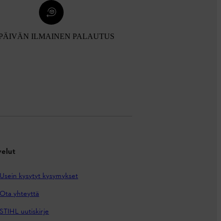
 PÄIVÄN ILMAINEN PALAUTUS
velut
Usein kysytyt kysymykset
Ota yhteyttä
STIHL uutiskirje