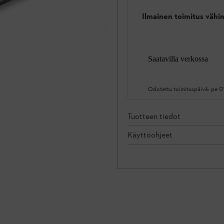
Ilmainen toimitus vähin
Saatavilla verkossa
Odotettu toimituspäivä:
pe 0
Tuotteen tiedot
Käyttöohjeet