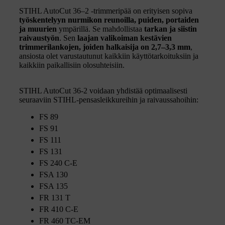
STIHL AutoCut 36–2 -trimmeripää on erityisen sopiva
työskentelyyn
nurmikon reunoilla, puiden, portaiden
ja muurien
ympärillä. Se mahdollistaa
tarkan ja siistin
raivaustyön
. Sen
laajan valikoiman kestävien
trimmerilankojen, joiden halkaisija on 2,7–3,3 mm
,
ansiosta olet varustautunut kaikkiin käyttötarkoituksiin ja
kaikkiin paikallisiin olosuhteisiin.
STIHL AutoCut 36-2 voidaan yhdistää optimaalisesti
seuraaviin STIHL-pensasleikkureihin ja raivaussahoihin:
FS 89
FS 91
FS 111
FS 131
FS 240 C-E
FSA 130
FSA 135
FR 131 T
FR 410 C-E
FR 460 TC-EM