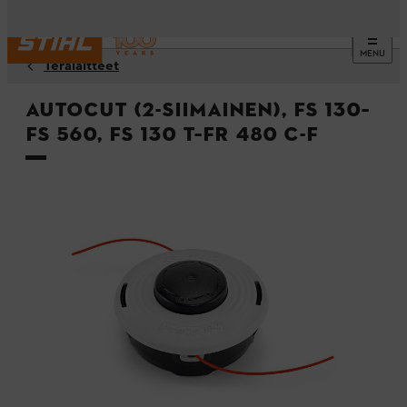
MENU
Terälaitteet
AutoCut (2-siimainen), FS 130–
FS 560, FS 130 T–FR 480 C-F