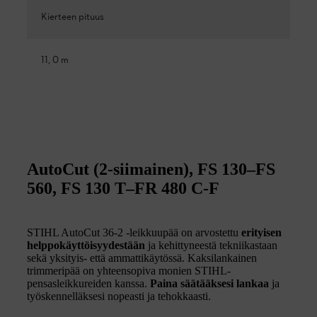
Kierteen pituus
11, 0 m
AutoCut (2-siimainen), FS 130–FS
560, FS 130 T–FR 480 C-F
STIHL AutoCut 36-2 -leikkuupää on arvostettu
erityisen
helppokäyttöisyydestään
ja kehittyneestä tekniikastaan
sekä yksityis- että ammattikäytössä. Kaksilankainen
trimmeripää on yhteensopiva monien STIHL-
pensasleikkureiden kanssa.
Paina säätääksesi lankaa
ja
työskennelläksesi nopeasti ja tehokkaasti.