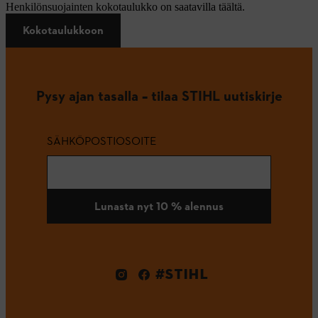
Henkilönsuojainten kokotaulukko on saatavilla täältä.
Kokotaulukkoon
Pysy ajan tasalla – tilaa STIHL uutiskirje
SÄHKÖPOSTIOSOITE
Lunasta nyt 10 % alennus
#STIHL