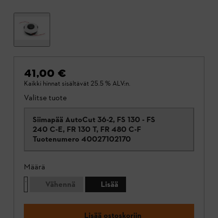
41,00 €
Kaikki hinnat sisältävät 25.5 % ALV:n.
Valitse tuote
Siimapää AutoCut 36-2, FS 130 - FS
240 C-E, FR 130 T, FR 480 C-F
Tuotenumero
40027102170
Määrä
Vähennä
Lisää
Lisää ostoskoriin