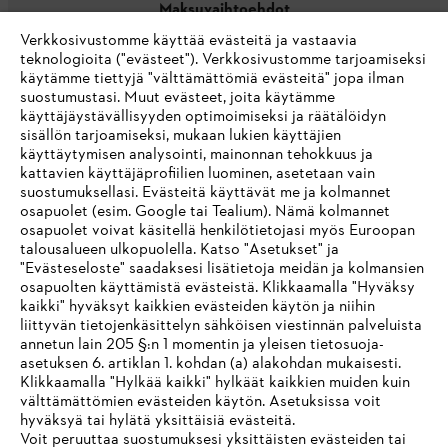
Maksuvaihtoehdot
Verkkosivustomme käyttää evästeitä ja vastaavia
teknologioita ("evästeet"). Verkkosivustomme tarjoamiseksi
käytämme tiettyjä "välttämättömiä evästeitä" jopa ilman
suostumustasi. Muut evästeet, joita käytämme
käyttäjäystävällisyyden optimoimiseksi ja räätälöidyn
sisällön tarjoamiseksi, mukaan lukien käyttäjien
käyttäytymisen analysointi, mainonnan tehokkuus ja
Yritys
kattavien käyttäjäprofiilien luominen, asetetaan vain
suostumuksellasi. Evästeitä käyttävät me ja kolmannet
osapuolet (esim. Google tai Tealium). Nämä kolmannet
osapuolet voivat käsitellä henkilötietojasi myös Euroopan
STIHL FAQ
talousalueen ulkopuolella. Katso "Asetukset" ja
"Evästeseloste" saadaksesi lisätietoja meidän ja kolmansien
osapuolten käyttämistä evästeistä. Klikkaamalla "Hyväksy
kaikki" hyväksyt kaikkien evästeiden käytön ja niihin
IHR BROWSER WIRD NICHT
liittyvän tietojenkäsittelyn sähköisen viestinnän palveluista
Palvelut
annetun lain 205 §:n 1 momentin ja yleisen tietosuoja-
UNTERSTÜTZT
asetuksen 6. artiklan 1. kohdan (a) alakohdan mukaisesti.
Klikkaamalla "Hylkää kaikki" hylkäät kaikkien muiden kuin
välttämättömien evästeiden käytön. Asetuksissa voit
Sie nutzen einen Browser, den wir noch nicht unterstützen. Für
hyväksyä tai hylätä yksittäisiä evästeitä.
eine optimale Nutzung unserer Seite empfehlen wir Ihnen, zu
Voit peruuttaa suostumuksesi yksittäisten evästeiden tai