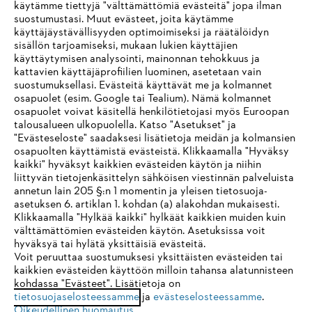
käytämme tiettyjä "välttämättömiä evästeitä" jopa ilman
suostumustasi. Muut evästeet, joita käytämme
käyttäjäystävällisyyden optimoimiseksi ja räätälöidyn
sisällön tarjoamiseksi, mukaan lukien käyttäjien
käyttäytymisen analysointi, mainonnan tehokkuus ja
Yritys
kattavien käyttäjäprofiilien luominen, asetetaan vain
suostumuksellasi. Evästeitä käyttävät me ja kolmannet
osapuolet (esim. Google tai Tealium). Nämä kolmannet
osapuolet voivat käsitellä henkilötietojasi myös Euroopan
STIHL FAQ
talousalueen ulkopuolella. Katso "Asetukset" ja
"Evästeseloste" saadaksesi lisätietoja meidän ja kolmansien
osapuolten käyttämistä evästeistä. Klikkaamalla "Hyväksy
kaikki" hyväksyt kaikkien evästeiden käytön ja niihin
IHR BROWSER WIRD NICHT
liittyvän tietojenkäsittelyn sähköisen viestinnän palveluista
Palvelut
annetun lain 205 §:n 1 momentin ja yleisen tietosuoja-
UNTERSTÜTZT
asetuksen 6. artiklan 1. kohdan (a) alakohdan mukaisesti.
Klikkaamalla "Hylkää kaikki" hylkäät kaikkien muiden kuin
välttämättömien evästeiden käytön. Asetuksissa voit
Sie nutzen einen Browser, den wir noch nicht unterstützen. Für
hyväksyä tai hylätä yksittäisiä evästeitä.
eine optimale Nutzung unserer Seite empfehlen wir Ihnen, zu
Voit peruuttaa suostumuksesi yksittäisten evästeiden tai
Yleiset ehdot
Tietosuojakäytäntö
Impressum
kaikkien evästeiden käyttöön milloin tahansa alatunnisteen
einem der folgenden Browser zu wechseln:
kohdassa "Evästeet". Lisätietoja on
Evästeet
Takuuehdot
Oikeudelliset tiedot
tietosuojaselosteessamme
ja
evästeselosteessamme
.
Oikeudellinen huomautus