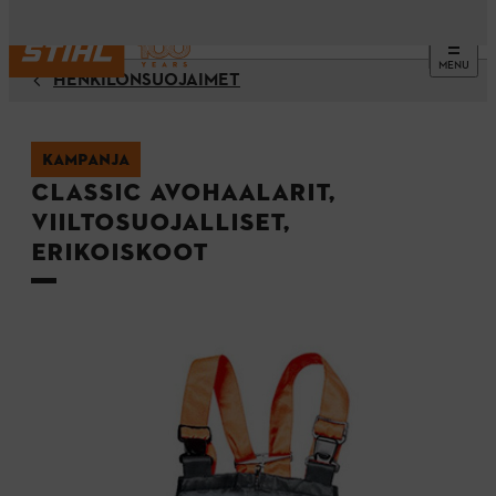
MENU
HENKILÖNSUOJAIMET
KAMPANJA
CLASSIC avohaalarit,
viiltosuojalliset,
erikoiskoot