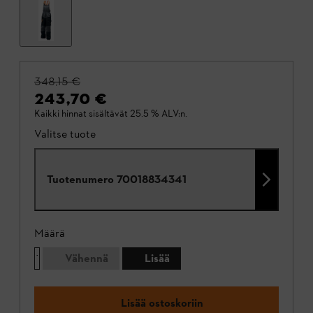
348,15 €
243,70 €
Kaikki hinnat sisältävät 25.5 % ALV:n.
Valitse tuote
Tuotenumero
70018834341
Määrä
Vähennä
Lisää
Lisää ostoskoriin