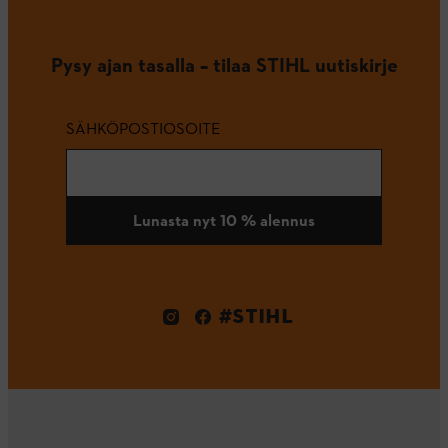
Pysy ajan tasalla – tilaa STIHL uutiskirje
SÄHKÖPOSTIOSOITE
Lunasta nyt 10 % alennus
#STIHL