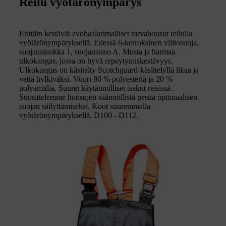
Reilu vyötärönympärys
Erittäin kestävät avohaalarimalliset turvahousut reilulla
vyötärönympäryksellä. Edessä 6-kerroksinen viiltosuoja,
suojausluokka 1, suojaustaso A. Musta ja harmaa
ulkokangas, jossa on hyvä repeytymiskestävyys.
Ulkokangas on käsitelty Scotchguard-käsittelyllä likaa ja
vettä hylkiväksi. Vuori 80 % polyesteriä ja 20 %
polyamidia. Suuret käytännölliset taskut reisissä.
Suosittelemme housujen säännöllistä pesua optimaalisen
suojan säilyttämiseksi. Koot suuremmalla
vyötärönympäryksellä, D100 - D112.