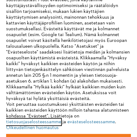
suostumustasi. Muut evästeet, joita käytämme
käyttäjäystävällisyyden optimoimiseksi ja räätälöidyn
sisällön tarjoamiseksi, mukaan lukien käyttäjien
käyttäytymisen analysointi, mainonnan tehokkuus ja
Yritys
kattavien käyttäjäprofiilien luominen, asetetaan vain
suostumuksellasi. Evästeitä käyttävät me ja kolmannet
osapuolet (esim. Google tai Tealium). Nämä kolmannet
osapuolet voivat käsitellä henkilötietojasi myös Euroopan
STIHL FAQ
talousalueen ulkopuolella. Katso "Asetukset" ja
"Evästeseloste" saadaksesi lisätietoja meidän ja kolmansien
osapuolten käyttämistä evästeistä. Klikkaamalla "Hyväksy
kaikki" hyväksyt kaikkien evästeiden käytön ja niihin
IHR BROWSER WIRD NICHT
liittyvän tietojenkäsittelyn sähköisen viestinnän palveluista
Palvelut
annetun lain 205 §:n 1 momentin ja yleisen tietosuoja-
UNTERSTÜTZT
asetuksen 6. artiklan 1. kohdan (a) alakohdan mukaisesti.
Klikkaamalla "Hylkää kaikki" hylkäät kaikkien muiden kuin
välttämättömien evästeiden käytön. Asetuksissa voit
Sie nutzen einen Browser, den wir noch nicht unterstützen. Für
hyväksyä tai hylätä yksittäisiä evästeitä.
eine optimale Nutzung unserer Seite empfehlen wir Ihnen, zu
Voit peruuttaa suostumuksesi yksittäisten evästeiden tai
Yleiset ehdot
Tietosuojakäytäntö
Impressum
kaikkien evästeiden käyttöön milloin tahansa alatunnisteen
einem der folgenden Browser zu wechseln:
kohdassa "Evästeet". Lisätietoja on
Evästeet
Takuuehdot
Oikeudelliset tiedot
tietosuojaselosteessamme
ja
evästeselosteessamme
.
Oikeudellinen huomautus
Firefox
Chrome