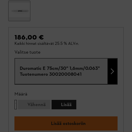
186,00 €
Kaikki hinnat sisältävät 25.5 % ALV:n.
Valitse tuote
Duromatic E 75cm/30" 1,6mm/0.063"
Tuotenumero
30020008041
Määrä
Vähennä
Lisää
Lisää ostoskoriin