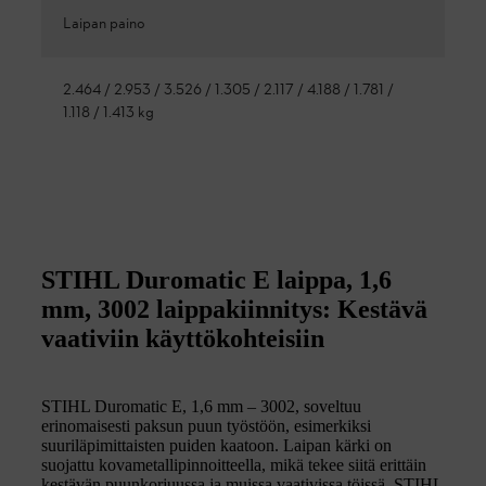
Laipan paino
2.464 / 2.953 / 3.526 / 1.305 / 2.117 / 4.188 / 1.781 /
1.118 / 1.413 kg
STIHL Duromatic E laippa, 1,6
mm, 3002 laippakiinnitys: Kestävä
vaativiin käyttökohteisiin
STIHL Duromatic E, 1,6 mm – 3002, soveltuu
erinomaisesti paksun puun työstöön, esimerkiksi
suuriläpimittaisten puiden kaatoon. Laipan kärki on
suojattu kovametallipinnoitteella, mikä tekee siitä erittäin
kestävän puunkorjuussa ja muissa vaativissa töissä. STIHL