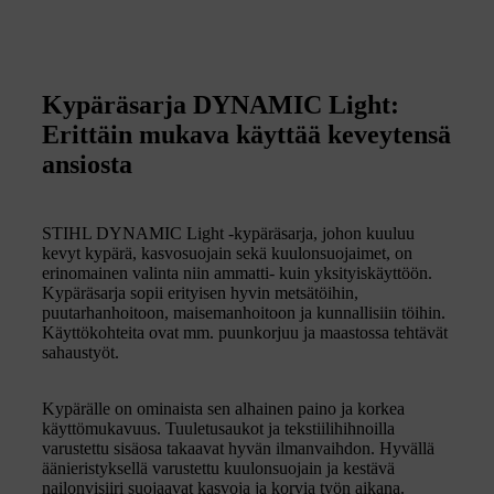
Kypäräsarja DYNAMIC Light:
Erittäin mukava käyttää keveytensä
ansiosta
STIHL DYNAMIC Light -kypäräsarja, johon kuuluu
kevyt kypärä, kasvosuojain sekä kuulonsuojaimet, on
erinomainen valinta niin ammatti- kuin yksityiskäyttöön.
Kypäräsarja sopii erityisen hyvin metsätöihin,
puutarhanhoitoon, maisemanhoitoon ja kunnallisiin töihin.
Käyttökohteita ovat mm. puunkorjuu ja maastossa tehtävät
sahaustyöt.
Kypärälle on ominaista sen alhainen paino ja korkea
käyttömukavuus. Tuuletusaukot ja tekstiilihihnoilla
varustettu sisäosa takaavat hyvän ilmanvaihdon. Hyvällä
äänieristyksellä varustettu kuulonsuojain ja kestävä
nailonvisiiri suojaavat kasvoja ja korvia työn aikana.