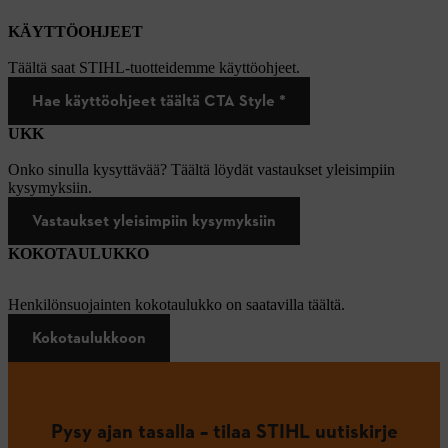
KÄYTTÖOHJEET
Täältä saat STIHL-tuotteidemme käyttöohjeet.
Hae käyttöohjeet täältä CTA Style *
UKK
Onko sinulla kysyttävää? Täältä löydät vastaukset yleisimpiin
kysymyksiin.
Vastaukset yleisimpiin kysymyksiin
KOKOTAULUKKO
Henkilönsuojainten kokotaulukko on saatavilla täältä.
Kokotaulukkoon
Pysy ajan tasalla – tilaa STIHL uutiskirje