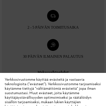
2 - 5 PÄIVÄN TOIMITUSAIKA
30 PÄIVÄN ILMAINEN PALAUTUS
Maksuvaihtoehdot
Verkkosivustomme käyttää evästeitä ja vastaavia
teknologioita ("evästeet"). Verkkosivustomme tarjoamiseksi
käytämme tiettyjä "välttämättömiä evästeitä" jopa ilman
suostumustasi. Muut evästeet, joita käytämme
käyttäjäystävällisyyden optimoimiseksi ja räätälöidyn
sisällön tarjoamiseksi, mukaan lukien käyttäjien