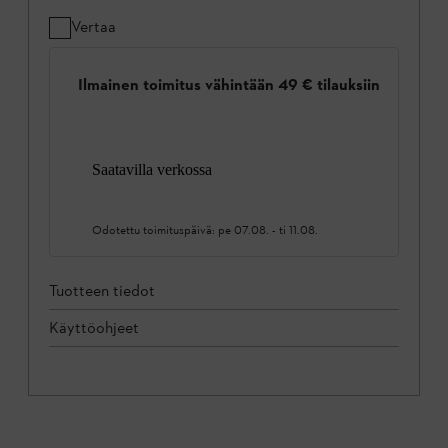
Vertaa
Ilmainen toimitus vähintään 49 € tilauksiin
Saatavilla verkossa
Odotettu toimituspäivä:
pe 07.08.
-
ti 11.08.
Tuotteen tiedot
Käyttöohjeet