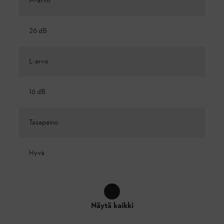
M-arvo
26 dB
L-arvo
16 dB
Tasapaino
Hyvä
Näytä kaikki