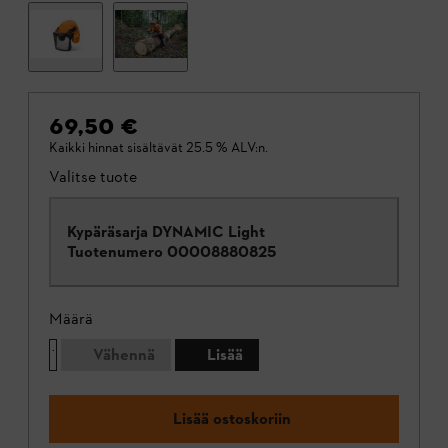
69,50 €
Kaikki hinnat sisältävät 25.5 % ALV:n.
Valitse tuote
Kypäräsarja DYNAMIC Light
Tuotenumero
00008880825
Määrä
Vähennä
Lisää
Lisää ostoskoriin