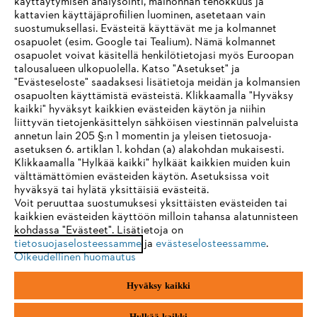
käyttäytymisen analysointi, mainonnan tehokkuus ja
Yritys
kattavien käyttäjäprofiilien luominen, asetetaan vain
suostumuksellasi. Evästeitä käyttävät me ja kolmannet
osapuolet (esim. Google tai Tealium). Nämä kolmannet
osapuolet voivat käsitellä henkilötietojasi myös Euroopan
STIHL FAQ
talousalueen ulkopuolella. Katso "Asetukset" ja
"Evästeseloste" saadaksesi lisätietoja meidän ja kolmansien
osapuolten käyttämistä evästeistä. Klikkaamalla "Hyväksy
kaikki" hyväksyt kaikkien evästeiden käytön ja niihin
IHR BROWSER WIRD NICHT
liittyvän tietojenkäsittelyn sähköisen viestinnän palveluista
Palvelut
annetun lain 205 §:n 1 momentin ja yleisen tietosuoja-
UNTERSTÜTZT
asetuksen 6. artiklan 1. kohdan (a) alakohdan mukaisesti.
Klikkaamalla "Hylkää kaikki" hylkäät kaikkien muiden kuin
välttämättömien evästeiden käytön. Asetuksissa voit
Sie nutzen einen Browser, den wir noch nicht unterstützen. Für
hyväksyä tai hylätä yksittäisiä evästeitä.
eine optimale Nutzung unserer Seite empfehlen wir Ihnen, zu
Voit peruuttaa suostumuksesi yksittäisten evästeiden tai
Yleiset ehdot
Tietosuojakäytäntö
Impressum
kaikkien evästeiden käyttöön milloin tahansa alatunnisteen
einem der folgenden Browser zu wechseln:
kohdassa "Evästeet". Lisätietoja on
Evästeet
Takuuehdot
Oikeudelliset tiedot
tietosuojaselosteessamme
ja
evästeselosteessamme
.
Oikeudellinen huomautus
Firefox
Chrome
Hyväksy kaikki
Andreas Stihl Oy
Koivupuistontie 10 B
Safari
Edge
01510 Vantaa
Hylkää kaikki