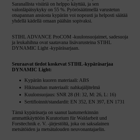
Saranallista visiiriä on helppo käyttää, ja sen
valonläpäisykyky on 55 %. Pyörösäätimellä varustetun
otsapannan ansiosta kypärän voi nopeasti ja helposti säätää
yhdellä kädellä omaan päähän sopivaksi.
STIHL ADVANCE ProCOM -kuulonsuojaimet, sadesuoja
ja leukahihna ovat saatavana lisävarusteina STIHL
DYNAMIC Light -kypäräsarjaan.
Seuraavat tiedot koskevat STIHL-kypäräsarjaa
DYNAMIC Light:
Kypärän kuoren materiaali: ABS
Hikinauhan materiaali: nahkajäljitelmä
Kuulonsuojaus: SNR 28 (H: 32, M: 26, L: 16)
Sertifioinnit/standardit: EN 352, EN 397, EN 1731
Tämä kypäräsarja on saanut laatumerkinnän
ammattikäyttöön Kuratorium für Waldarbeit und
Forsttechnik e. V. -järjestöltä, joka on saksalainen
metsätöiden ja metsätalouden neuvonantajaelin.