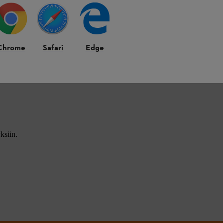
Chrome
Safari
Edge
ksiin.