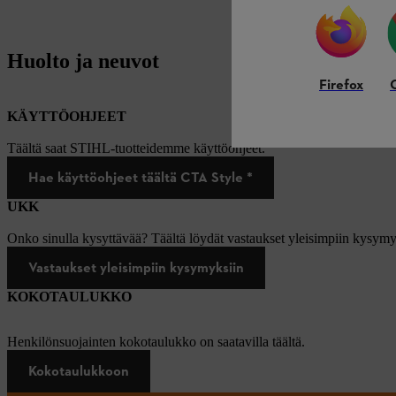
Huolto ja neuvot
Firefox
KÄYTTÖOHJEET
Täältä saat STIHL-tuotteidemme käyttöohjeet.
Hae käyttöohjeet täältä CTA Style *
UKK
Onko sinulla kysyttävää? Täältä löydät vastaukset yleisimpiin kysymy
Vastaukset yleisimpiin kysymyksiin
KOKOTAULUKKO
Henkilönsuojainten kokotaulukko on saatavilla täältä.
Kokotaulukkoon