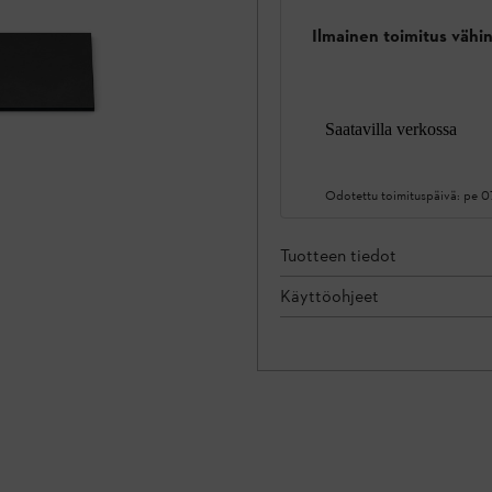
Ilmainen toimitus vähin
Saatavilla verkossa
Odotettu toimituspäivä:
pe 0
Tuotteen tiedot
Käyttöohjeet