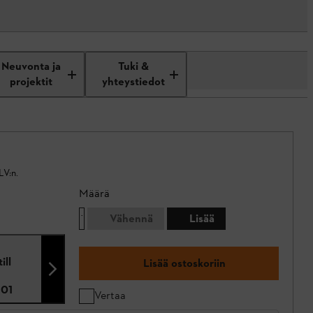
Neuvonta ja
Tuki &
projektit
yhteystiedot
LV:n.
Määrä
Vähennä
Lisää
ill
Lisää ostoskoriin
101
Vertaa