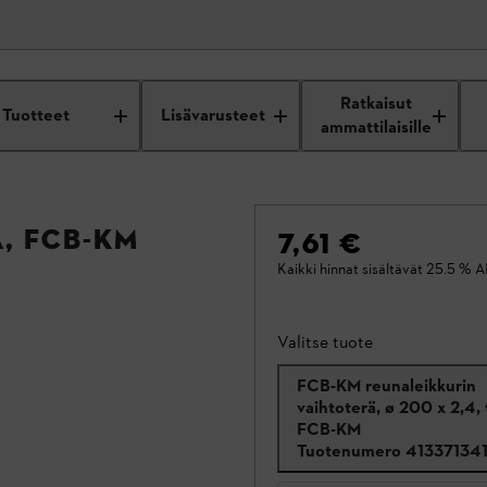
Ratkaisut
Tuotteet
Lisävarusteet
ammattilaisille
, FCB-KM
7,61 €
Kaikki hinnat sisältävät 25.5 % A
Valitse tuote
FCB-KM reunaleikkurin
vaihtoterä, ø 200 x 2,4, t
FCB-KM
Tuotenumero
41337134