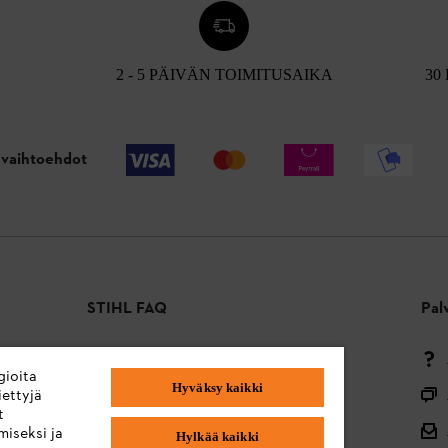
2 - 5 PÄIVÄN TOIMITUSAIKA
30
vaihtoehdot
STIHL FAQ
Pal
Maksutavat
gioita
Hyväksy kaikki
Toimitus ja toimitus
ettyjä
t
Takaisin alkuun
miseksi ja
Hylkää kaikki