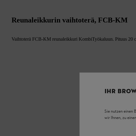
Reunaleikkurin vaihtoterä, FCB-KM
Vaihtoterä FCB-KM reunaleikkuri KombiTyökaluun. Pituus 20 
IHR BROW
Sie nutzen einen 
wir Ihnen, zu ein