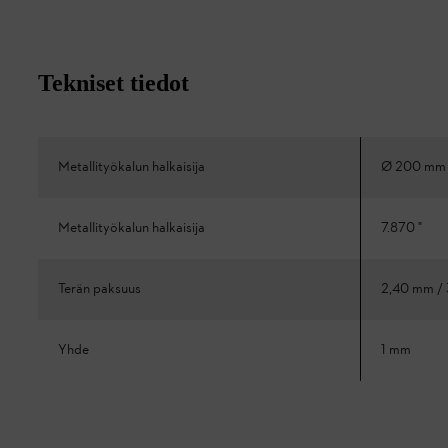
Tekniset tiedot
Metallityökalun halkaisija
Ø 200 mm
Metallityökalun halkaisija
7.870 "
Terän paksuus
2,40 mm /
Yhde
1 mm