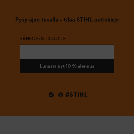
Pysy ajan tasalla – tilaa STIHL uutiskirje
SÄHKÖPOSTIOSOITE
Lunasta nyt 10 % alennus
#STIHL