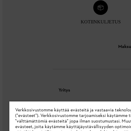
KOTIINKULJETUS
Maksu
Yritys
Tietoa meistä
Verkkosivustomme käyttää evästeitä ja vastaavia teknolo
STIHL Integrity Line
("evästeet"). Verkkosivustomme tarjoamiseksi käytämme ti
"välttämättömiä evästeitä" jopa ilman suostumustasi. Muu
STIHL-merkkikauppa
evästeet, joita käytämme käyttäjäystävällisyyden optimoi