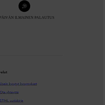
 PÄIVÄN ILMAINEN PALAUTUS
velut
Usein kysytyt kysymykset
Ota yhteyttä
STIHL uutiskirje