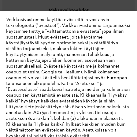
Maksuvaihtoehdot
Verkkosivustomme käyttää evästeitä ja vastaavia
teknologioita ("evästeet"). Verkkosivustomme tarjoamiseksi
käytämme tiettyjä "välttämättömiä evästeitä" jopa ilman
suostumustasi. Muut evästeet, joita käytämme
käyttäjäystävällisyyden optimoimiseksi ja räätälöidyn
sisällön tarjoamiseksi, mukaan lukien käyttäjien
käyttäytymisen analysointi, mainonnan tehokkuus ja
Yritys
kattavien käyttäjäprofiilien luominen, asetetaan vain
suostumuksellasi. Evästeitä käyttävät me ja kolmannet
osapuolet (esim. Google tai Tealium). Nämä kolmannet
osapuolet voivat käsitellä henkilötietojasi myös Euroopan
STIHL FAQ
talousalueen ulkopuolella. Katso "Asetukset" ja
"Evästeseloste" saadaksesi lisätietoja meidän ja kolmansien
osapuolten käyttämistä evästeistä. Klikkaamalla "Hyväksy
kaikki" hyväksyt kaikkien evästeiden käytön ja niihin
IHR BROWSER WIRD NICHT
liittyvän tietojenkäsittelyn sähköisen viestinnän palveluista
Palvelut
annetun lain 205 §:n 1 momentin ja yleisen tietosuoja-
UNTERSTÜTZT
asetuksen 6. artiklan 1. kohdan (a) alakohdan mukaisesti.
Klikkaamalla "Hylkää kaikki" hylkäät kaikkien muiden kuin
välttämättömien evästeiden käytön. Asetuksissa voit
Sie nutzen einen Browser, den wir noch nicht unterstützen. Für
hyväksyä tai hylätä yksittäisiä evästeitä.