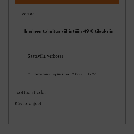
Vertaa
Ilmainen toimitus vähintään 49 € tilauksiin
Saatavilla verkossa
Odotettu toimituspäivä:
ma 10.08.
-
to 13.08.
Tuotteen tiedot
Käyttöohjeet