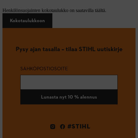
Henkilönsuojainten kokotaulukko on saatavilla täältä.
Kokotaulukkoon
Pysy ajan tasalla – tilaa STIHL uutiskirje
SÄHKÖPOSTIOSOITE
Lunasta nyt 10 % alennus
#STIHL