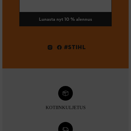
Lunasta nyt 10 % alennus
#STIHL
KOTIINKULJETUS