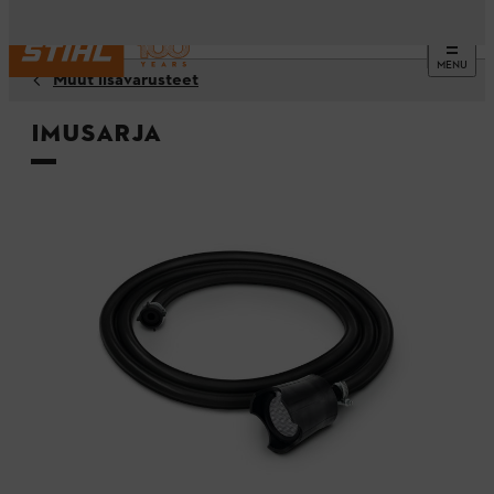
MENU
Muut lisävarusteet
Imusarja