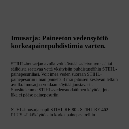
Imusarja: Paineeton vedensyöttö
korkeapainepuhdistimia varten.
STIHL-imusarjan avulla voit käyttää sadetynnyreistä tai
säiliöistä saatavaa vettä yksityisiin puhdistustöihin STIHL-
painepesurillasi. Voit imeä veden suoraan STIHL-
painepesuriin ilman painetta 3 m:n pituisen kestävän letkun
avulla. Imusarjaa voidaan käyttää joustavasti.
Suosittelemme STIHL-vedensuodattimen käyttöä, jotta
lika ei pääse painepesuriin.
STHL-imusarja sopii STIHL RE 80 - STIHL RE 462
PLUS sähkökäyttöisiin korkeapainepesureihin.