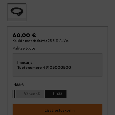
60,00 €
Kaikki hinnat sisältävät 25.5 % ALV:n.
Valitse tuote
Imusarja
Tuotenumero
49105000500
Määrä
Vähennä
Lisää
Lisää ostoskoriin