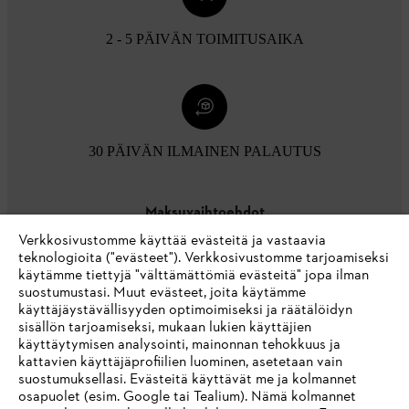
2 - 5 PÄIVÄN TOIMITUSAIKA
30 PÄIVÄN ILMAINEN PALAUTUS
Maksuvaihtoehdot
Verkkosivustomme käyttää evästeitä ja vastaavia
teknologioita ("evästeet"). Verkkosivustomme tarjoamiseksi
käytämme tiettyjä "välttämättömiä evästeitä" jopa ilman
suostumustasi. Muut evästeet, joita käytämme
käyttäjäystävällisyyden optimoimiseksi ja räätälöidyn
sisällön tarjoamiseksi, mukaan lukien käyttäjien
käyttäytymisen analysointi, mainonnan tehokkuus ja
Yritys
kattavien käyttäjäprofiilien luominen, asetetaan vain
suostumuksellasi. Evästeitä käyttävät me ja kolmannet
osapuolet (esim. Google tai Tealium). Nämä kolmannet