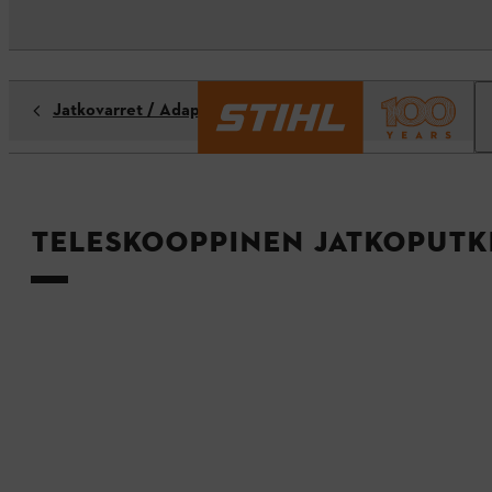
Jatkovarret / Adapterit
Teleskooppinen jatkoputki