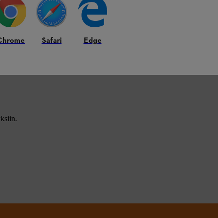
Chrome
Safari
Edge
ksiin.