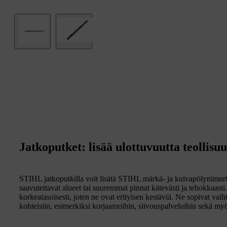
Jatkoputket: lisää ulottuvuutta teollisu
STIHL jatkoputkilla voit lisätä STIHL märkä- ja kuivapölynimurisi
saavutettavat alueet tai suuremmat pinnat kätevästi ja tehokkaast
korkeatasoisesti, joten ne ovat erityisen kestäviä. Ne sopivat vaiht
kohteisiin, esimerkiksi korjaamoihin, siivouspalveluihin sekä myö