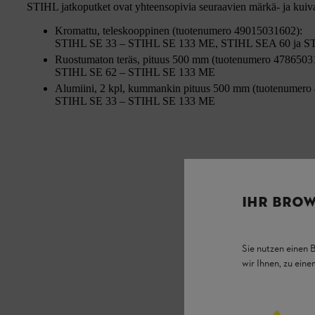
STIHL jatkoputket ovat yhteensopivia seuraavien märkä- ja kui
Kromattu, teleskooppinen (tuotenumero 49015031602):
STIHL SE 33 – STIHL SE 133 ME, STIHL SEA 60 ja S
Ruostumaton teräs, pituus 500 mm (tuotenumero 4786503
STIHL SE 62 – STIHL SE 133 ME
Alumiini, 2 kpl, kummankin pituus 500 mm (tuotenumero
STIHL SE 33 – STIHL SE 133 ME
IHR BROW
Sie nutzen einen 
wir Ihnen, zu ein