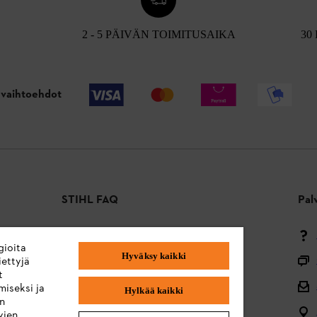
2 - 5 PÄIVÄN TOIMITUSAIKA
30
vaihtoehdot
STIHL FAQ
Pal
Maksutavat
gioita
Hyväksy kaikki
Toimitus ja toimitus
ettyjä
t
Takaisin alkuun
miseksi ja
Hylkää kaikki
en
Valitukset ja takuu
vien