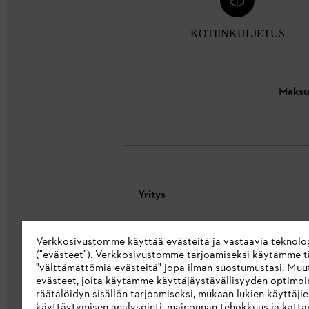
KOTIINKULJETUS
Maksu
Yritys
Tietoa meistä
Verkkosivustomme käyttää evästeitä ja vastaavia teknolo
STIHL Integrity Line
("evästeet"). Verkkosivustomme tarjoamiseksi käytämme ti
"välttämättömiä evästeitä" jopa ilman suostumustasi. Muu
STIHL-merkkikauppa
evästeet, joita käytämme käyttäjäystävällisyyden optimoi
räätälöidyn sisällön tarjoamiseksi, mukaan lukien käyttäji
Saavutettavuusseloste
käyttäytymisen analysointi, mainonnan tehokkuus ja katta