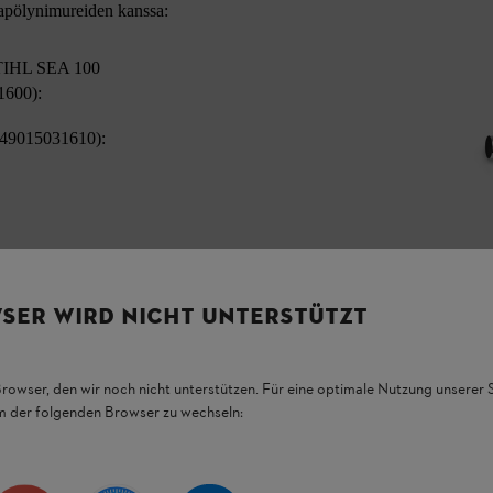
vapölynimureiden kanssa:
TIHL SEA 100
1600):
 49015031610):
SER WIRD NICHT UNTERSTÜTZT
Browser, den wir noch nicht unterstützen. Für eine optimale Nutzung unserer
em der folgenden Browser zu wechseln: