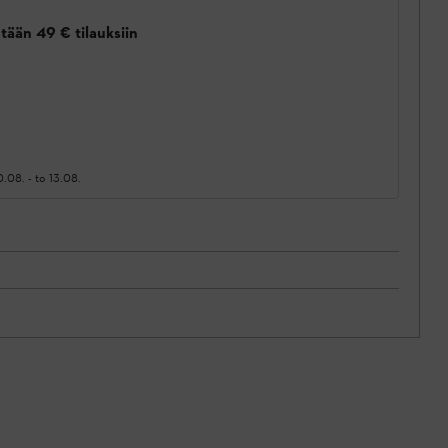
tään 49 € tilauksiin
0.08.
-
to 13.08.