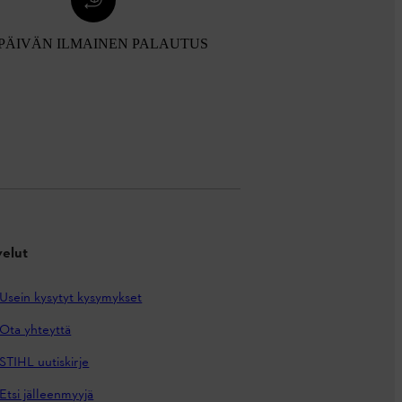
 PÄIVÄN ILMAINEN PALAUTUS
velut
Usein kysytyt kysymykset
Ota yhteyttä
STIHL uutiskirje
Etsi jälleenmyyjä