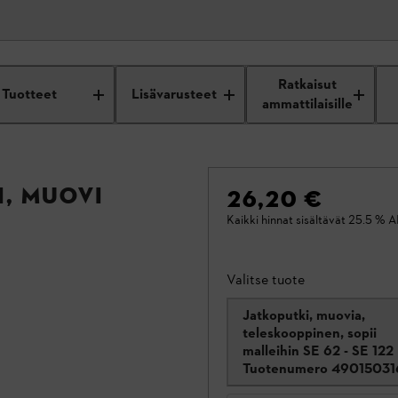
Ratkaisut
Tuotteet
Lisävarusteet
ammattilaisille
, muovi
26,20 €
Kaikki hinnat sisältävät 25.5 % A
Valitse tuote
Jatkoputki, muovia,
teleskooppinen, sopii
malleihin SE 62 - SE 122
Tuotenumero
49015031