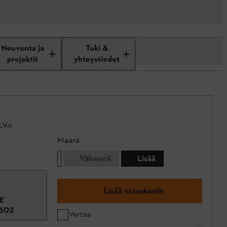
Neuvonta ja
Tuki &
projektit
yhteystiedot
LV:n.
Määrä
Vähennä
Lisää
Lisää ostoskoriin
 E
602
Vertaa