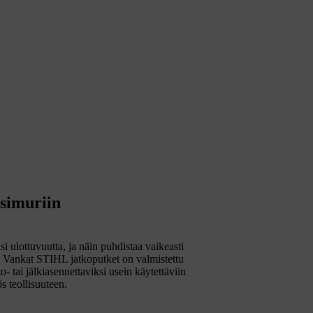
usimuriin
 ulottuvuutta, ja näin puhdistaa vaikeasti
i. Vankat STIHL jatkoputket on valmistettu
o- tai jälkiasennettaviksi usein käytettäviin
s teollisuuteen.