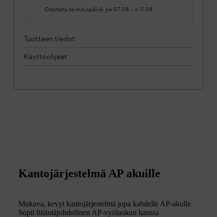
Odotettu toimituspäivä:
pe 07.08.
-
ti 11.08.
Tuotteen tiedot
Käyttöohjeet
Kantojärjestelmä AP akuille
Mukava, kevyt kantojärjestelmä jopa kahdelle AP-akulle.
Sopii liitäntäjohdollisen AP-vyölaukun kanssa