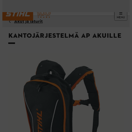
MENU
Akut ja laturit
Kantojärjestelmä AP akuille