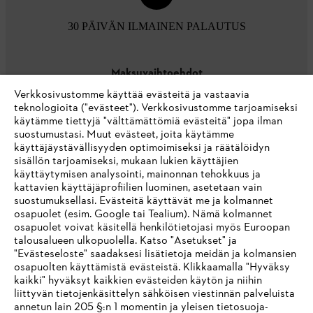
30 PÄIVÄN ILMAINEN PALAUTUS
Maksuvaihtoehdot
Verkkosivustomme käyttää evästeitä ja vastaavia
teknologioita ("evästeet"). Verkkosivustomme tarjoamiseksi
käytämme tiettyjä "välttämättömiä evästeitä" jopa ilman
suostumustasi. Muut evästeet, joita käytämme
käyttäjäystävällisyyden optimoimiseksi ja räätälöidyn
sisällön tarjoamiseksi, mukaan lukien käyttäjien
käyttäytymisen analysointi, mainonnan tehokkuus ja
Yritys
kattavien käyttäjäprofiilien luominen, asetetaan vain
suostumuksellasi. Evästeitä käyttävät me ja kolmannet
osapuolet (esim. Google tai Tealium). Nämä kolmannet
osapuolet voivat käsitellä henkilötietojasi myös Euroopan
STIHL FAQ
talousalueen ulkopuolella. Katso "Asetukset" ja
"Evästeseloste" saadaksesi lisätietoja meidän ja kolmansien
osapuolten käyttämistä evästeistä. Klikkaamalla "Hyväksy
kaikki" hyväksyt kaikkien evästeiden käytön ja niihin
IHR BROWSER WIRD NICHT
liittyvän tietojenkäsittelyn sähköisen viestinnän palveluista
Palvelut
annetun lain 205 §:n 1 momentin ja yleisen tietosuoja-
UNTERSTÜTZT