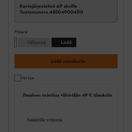
Kantojärjestelmä AP akuille
Tuotenumero
48504900400
Määrä
Vähennä
Lisää
Lisää ostoskoriin
Vertaa
Ilmainen toimitus vähintään 49 € tilauksiin
Saatavilla verkossa