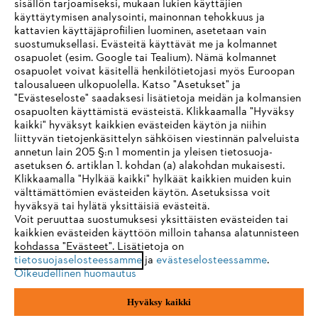
sisällön tarjoamiseksi, mukaan lukien käyttäjien
käyttäytymisen analysointi, mainonnan tehokkuus ja
Yritys
kattavien käyttäjäprofiilien luominen, asetetaan vain
suostumuksellasi. Evästeitä käyttävät me ja kolmannet
osapuolet (esim. Google tai Tealium). Nämä kolmannet
osapuolet voivat käsitellä henkilötietojasi myös Euroopan
STIHL FAQ
talousalueen ulkopuolella. Katso "Asetukset" ja
"Evästeseloste" saadaksesi lisätietoja meidän ja kolmansien
osapuolten käyttämistä evästeistä. Klikkaamalla "Hyväksy
kaikki" hyväksyt kaikkien evästeiden käytön ja niihin
IHR BROWSER WIRD NICHT
liittyvän tietojenkäsittelyn sähköisen viestinnän palveluista
Palvelut
annetun lain 205 §:n 1 momentin ja yleisen tietosuoja-
UNTERSTÜTZT
asetuksen 6. artiklan 1. kohdan (a) alakohdan mukaisesti.
Klikkaamalla "Hylkää kaikki" hylkäät kaikkien muiden kuin
välttämättömien evästeiden käytön. Asetuksissa voit
Sie nutzen einen Browser, den wir noch nicht unterstützen. Für
hyväksyä tai hylätä yksittäisiä evästeitä.
eine optimale Nutzung unserer Seite empfehlen wir Ihnen, zu
Voit peruuttaa suostumuksesi yksittäisten evästeiden tai
Yleiset ehdot
Tietosuojakäytäntö
Impressum
kaikkien evästeiden käyttöön milloin tahansa alatunnisteen
einem der folgenden Browser zu wechseln:
kohdassa "Evästeet". Lisätietoja on
Evästeet
Takuuehdot
Oikeudelliset tiedot
tietosuojaselosteessamme
ja
evästeselosteessamme
.
Oikeudellinen huomautus
Firefox
Chrome
Hyväksy kaikki
Andreas Stihl Oy
Koivupuistontie 10 B