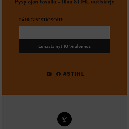
Pysy ajan tasalla – tilaa STIHL uutiskirje
SÄHKÖPOSTIOSOITE
Lunasta nyt 10 % alennus
#STIHL