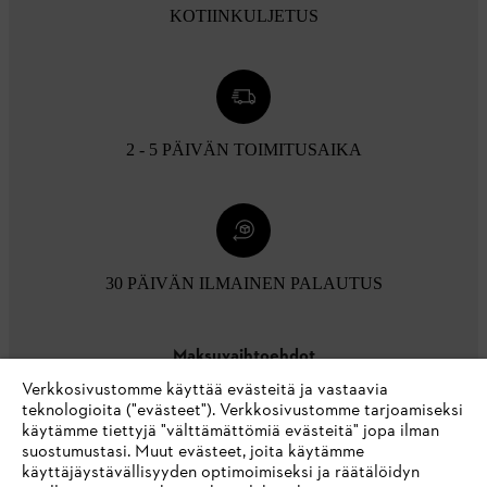
KOTIINKULJETUS
2 - 5 PÄIVÄN TOIMITUSAIKA
30 PÄIVÄN ILMAINEN PALAUTUS
Maksuvaihtoehdot
Verkkosivustomme käyttää evästeitä ja vastaavia
teknologioita ("evästeet"). Verkkosivustomme tarjoamiseksi
käytämme tiettyjä "välttämättömiä evästeitä" jopa ilman
suostumustasi. Muut evästeet, joita käytämme
käyttäjäystävällisyyden optimoimiseksi ja räätälöidyn