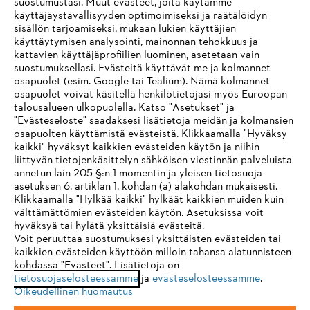
suostumustasi. Muut evästeet, joita käytämme
käyttäjäystävällisyyden optimoimiseksi ja räätälöidyn
sisällön tarjoamiseksi, mukaan lukien käyttäjien
käyttäytymisen analysointi, mainonnan tehokkuus ja
Yritys
kattavien käyttäjäprofiilien luominen, asetetaan vain
suostumuksellasi. Evästeitä käyttävät me ja kolmannet
osapuolet (esim. Google tai Tealium). Nämä kolmannet
osapuolet voivat käsitellä henkilötietojasi myös Euroopan
STIHL FAQ
talousalueen ulkopuolella. Katso "Asetukset" ja
"Evästeseloste" saadaksesi lisätietoja meidän ja kolmansien
osapuolten käyttämistä evästeistä. Klikkaamalla "Hyväksy
kaikki" hyväksyt kaikkien evästeiden käytön ja niihin
IHR BROWSER WIRD NICHT
liittyvän tietojenkäsittelyn sähköisen viestinnän palveluista
Palvelut
annetun lain 205 §:n 1 momentin ja yleisen tietosuoja-
UNTERSTÜTZT
asetuksen 6. artiklan 1. kohdan (a) alakohdan mukaisesti.
Klikkaamalla "Hylkää kaikki" hylkäät kaikkien muiden kuin
välttämättömien evästeiden käytön. Asetuksissa voit
Sie nutzen einen Browser, den wir noch nicht unterstützen. Für
hyväksyä tai hylätä yksittäisiä evästeitä.
eine optimale Nutzung unserer Seite empfehlen wir Ihnen, zu
Voit peruuttaa suostumuksesi yksittäisten evästeiden tai
Yleiset ehdot
Tietosuojakäytäntö
Impressum
kaikkien evästeiden käyttöön milloin tahansa alatunnisteen
einem der folgenden Browser zu wechseln:
kohdassa "Evästeet". Lisätietoja on
tietosuojaselosteessamme
ja
evästeselosteessamme
.
Evästeet
Takuuehdot
Oikeudelliset tiedot
Oikeudellinen huomautus
Firefox
Chrome