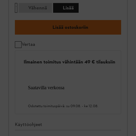
Vähennä
Lisää
Lisää ostoskoriin
Vertaa
Ilmainen toimitus vähintään 49 € tilauksiin
Saatavilla verkossa
Odotettu toimituspäivä:
su 09.08.
-
ke 12.08.
Käyttöohjeet