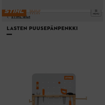
MENU
STIHL lelut
Lasten puusepänpenkki