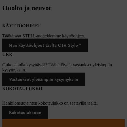
Huolto ja neuvot
KÄYTTÖOHJEET
Täältä saat STIHL-tuotteidemme käyttöohjeet.
Hae käyttöohjeet täältä CTA Style *
UKK
Onko sinulla kysyttävää? Täältä löydät vastaukset yleisimpiin
kysymyksiin.
Vastaukset yleisimpiin kysymyksiin
KOKOTAULUKKO
Henkilönsuojainten kokotaulukko on saatavilla täältä.
Kokotaulukkoon