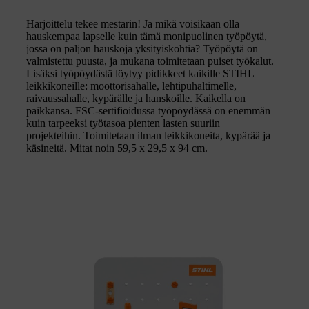
Harjoittelu tekee mestarin! Ja mikä voisikaan olla
hauskempaa lapselle kuin tämä monipuolinen työpöytä,
jossa on paljon hauskoja yksityiskohtia? Työpöytä on
valmistettu puusta, ja mukana toimitetaan puiset työkalut.
Lisäksi työpöydästä löytyy pidikkeet kaikille STIHL
leikkikoneille: moottorisahalle, lehtipuhaltimelle,
raivaussahalle, kypärälle ja hanskoille. Kaikella on
paikkansa. FSC-sertifioidussa työpöydässä on enemmän
kuin tarpeeksi työtasoa pienten lasten suuriin
projekteihin. Toimitetaan ilman leikkikoneita, kypärää ja
käsineitä. Mitat noin 59,5 x 29,5 x 94 cm.