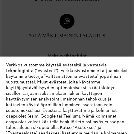
30 PÄIVÄN ILMAINEN PALAUTUS
Maksuvaihtoehdot
Verkkosivustomme käyttää evästeitä ja vastaavia
teknologioita ("evästeet"). Verkkosivustomme tarjoamiseksi
käytämme tiettyjä "välttämättömiä evästeitä" jopa ilman
suostumustasi. Muut evästeet, joita käytämme
käyttäjäystävällisyyden optimoimiseksi ja räätälöidyn
sisällön tarjoamiseksi, mukaan lukien käyttäjien
käyttäytymisen analysointi, mainonnan tehokkuus ja
Yritys
kattavien käyttäjäprofiilien luominen, asetetaan vain
suostumuksellasi. Evästeitä käyttävät me ja kolmannet
osapuolet (esim. Google tai Tealium). Nämä kolmannet
osapuolet voivat käsitellä henkilötietojasi myös Euroopan
STIHL FAQ
talousalueen ulkopuolella. Katso "Asetukset" ja
"Evästeseloste" saadaksesi lisätietoja meidän ja kolmansien