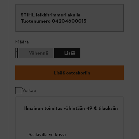
STIHL leikkitrimmeri akulla
Tuotenumero
04204600015
Määrä
Vähennä
Lisää
Lisää ostoskoriin
Vertaa
Ilmainen toimitus vähintään 49 € tilauksiin
Saatavilla verkossa