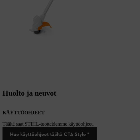
Huolto ja neuvot
KÄYTTÖOHJEET
Täältä saat STIHL-tuotteidemme käyttöohjeet.
Hae käyttöohjeet täältä CTA Style *