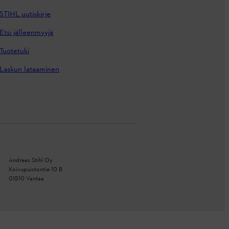
STIHL uutiskirje
Etsi jälleenmyyjä
Tuotetuki
Laskun lataaminen
Andreas Stihl Oy
Koivupuistontie 10 B
01510 Vantaa