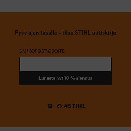
Pysy ajan tasalla – tilaa STIHL uutiskirje
SÄHKÖPOSTIOSOITE
Lunasta nyt 10 % alennus
#STIHL