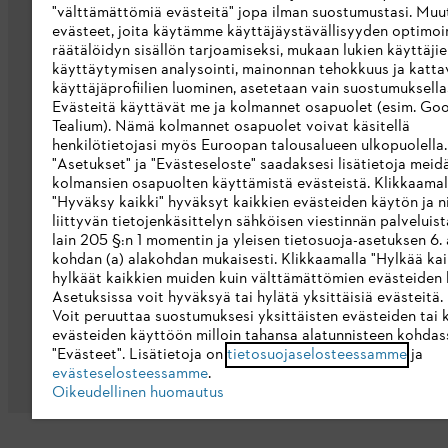
"välttämättömiä evästeitä" jopa ilman suostumustasi. Muu
STIHL-merkkikauppa
evästeet, joita käytämme käyttäjäystävällisyyden optimoi
räätälöidyn sisällön tarjoamiseksi, mukaan lukien käyttäji
Saavutettavuusseloste
käyttäytymisen analysointi, mainonnan tehokkuus ja katta
käyttäjäprofiilien luominen, asetetaan vain suostumuksellas
Evästeitä käyttävät me ja kolmannet osapuolet (esim. Goo
Tealium). Nämä kolmannet osapuolet voivat käsitellä
henkilötietojasi myös Euroopan talousalueen ulkopuolella
"Asetukset" ja "Evästeseloste" saadaksesi lisätietoja meid
kolmansien osapuolten käyttämistä evästeistä. Klikkaamal
"Hyväksy kaikki" hyväksyt kaikkien evästeiden käytön ja ni
liittyvän tietojenkäsittelyn sähköisen viestinnän palveluis
lain 205 §:n 1 momentin ja yleisen tietosuoja-asetuksen 6. a
kohdan (a) alakohdan mukaisesti. Klikkaamalla "Hylkää kai
hylkäät kaikkien muiden kuin välttämättömien evästeiden 
Asetuksissa voit hyväksyä tai hylätä yksittäisiä evästeitä.
Voit peruuttaa suostumuksesi yksittäisten evästeiden tai 
Yleiset ehdot
Tietosuojakäytäntö
Imp
evästeiden käyttöön milloin tahansa alatunnisteen kohdas
"Evästeet". Lisätietoja on
tietosuojaselosteessamme
ja
evästeselosteessamme
.
Oikeudellinen huomautus