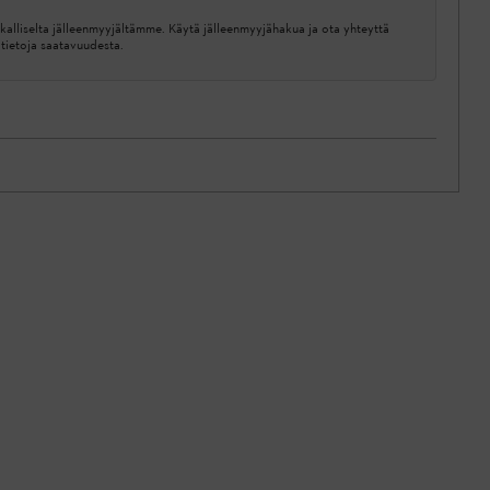
kalliselta jälleenmyyjältämme. Käytä jälleenmyyjähakua ja ota yhteyttä
ätietoja saatavuudesta.