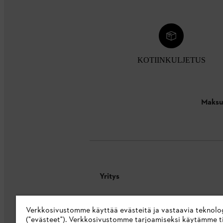
KOTIINKULJETUS
Maksu
Yritys
Tietoa meistä
Verkkosivustomme käyttää evästeitä ja vastaavia teknolo
STIHL Integrity Line
("evästeet"). Verkkosivustomme tarjoamiseksi käytämme ti