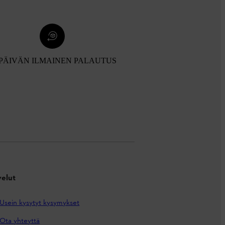
 PÄIVÄN ILMAINEN PALAUTUS
velut
Usein kysytyt kysymykset
Ota yhteyttä