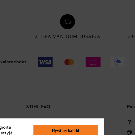
2 - 5 PÄIVÄN TOIMITUSAIKA
30
vaihtoehdot
STIHL FAQ
Pal
Maksutavat
gioita
Hyväksy kaikki
Toimitus ja toimitus
ettyjä