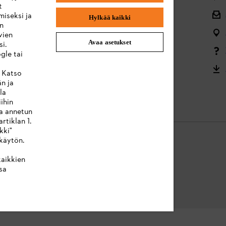
t
Takaisin alkuun
miseksi ja
Hylkää kaikki
en
Valitukset ja takuu
vien
Avaa asetukset
i.
Valikoimaa koskevat kysymykset
gle tai
Akut ja sähkölaitteet
. Katso
än ja
Käyttöohjeet
la
ihin
ta annetun
rtiklan 1.
kki"
käytön.
kaikkien
ressum
Evästeet
Takuuehdot
Oikeudelliset tiedot
sa