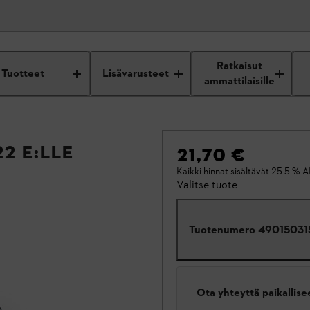
Ratkaisut
Tuotteet
Lisävarusteet
ammattilaisille
22 E:lle
21,70 €
Kaikki hinnat sisältävät 25.5 % A
Valitse tuote
Tuotenumero
49015031
Ota yhteyttä paikallis