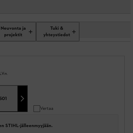
Neuvonta ja
Tuki &
projektit
yhteystiedot
LV:n.
501
Vertaa
een STIHL-jälleenmyyjään.