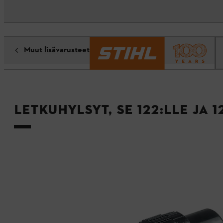
Muut lisävarusteet
Letkuhylsyt, SE 122:lle ja 1