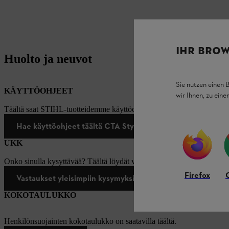
IHR BROW
Huolto ja neuvot
Sie nutzen einen 
KÄYTTÖOHJEET
wir Ihnen, zu ein
Täältä saat STIHL-tuotteidemme käyttöohjeet.
Hae käyttöohjeet täältä CTA Style *
UKK
Onko sinulla kysyttävää? Täältä löydät vastaukset yleisimpiin kysymy
Firefox
Vastaukset yleisimpiin kysymyksiin
KOKOTAULUKKO
Henkilönsuojainten kokotaulukko on saatavilla täältä.