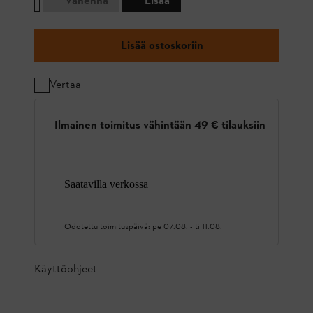
Vähennä
Lisää
Lisää ostoskoriin
Vertaa
Ilmainen toimitus vähintään 49 € tilauksiin
Saatavilla verkossa
Odotettu toimituspäivä:
pe 07.08.
-
ti 11.08.
Käyttöohjeet