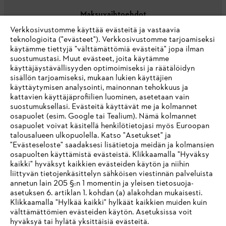
Maksuvaihtoehdot
Verkkosivustomme käyttää evästeitä ja vastaavia
teknologioita ("evästeet"). Verkkosivustomme tarjoamiseksi
käytämme tiettyjä "välttämättömiä evästeitä" jopa ilman
suostumustasi. Muut evästeet, joita käytämme
käyttäjäystävällisyyden optimoimiseksi ja räätälöidyn
sisällön tarjoamiseksi, mukaan lukien käyttäjien
käyttäytymisen analysointi, mainonnan tehokkuus ja
Yritys
kattavien käyttäjäprofiilien luominen, asetetaan vain
suostumuksellasi. Evästeitä käyttävät me ja kolmannet
osapuolet (esim. Google tai Tealium). Nämä kolmannet
osapuolet voivat käsitellä henkilötietojasi myös Euroopan
STIHL FAQ
talousalueen ulkopuolella. Katso "Asetukset" ja
"Evästeseloste" saadaksesi lisätietoja meidän ja kolmansien
osapuolten käyttämistä evästeistä. Klikkaamalla "Hyväksy
kaikki" hyväksyt kaikkien evästeiden käytön ja niihin
IHR BROWSER WIRD NICHT
liittyvän tietojenkäsittelyn sähköisen viestinnän palveluista
Palvelut
annetun lain 205 §:n 1 momentin ja yleisen tietosuoja-
UNTERSTÜTZT
asetuksen 6. artiklan 1. kohdan (a) alakohdan mukaisesti.
Klikkaamalla "Hylkää kaikki" hylkäät kaikkien muiden kuin
välttämättömien evästeiden käytön. Asetuksissa voit
Sie nutzen einen Browser, den wir noch nicht unterstützen. Für
hyväksyä tai hylätä yksittäisiä evästeitä.