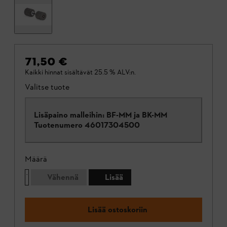
71,50 €
Kaikki hinnat sisältävät 25.5 % ALV:n.
Valitse tuote
Lisäpaino malleihin: BF-MM ja BK-MM
Tuotenumero
46017304500
Määrä
Vähennä
Lisää
Lisää ostoskoriin