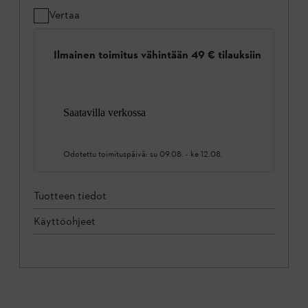
Vertaa
Ilmainen toimitus vähintään 49 € tilauksiin
Saatavilla verkossa
Odotettu toimituspäivä:
su 09.08.
-
ke 12.08.
Tuotteen tiedot
Käyttöohjeet