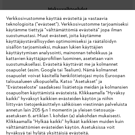
Maksuvaihtoehdot
Verkkosivustomme käyttää evästeitä ja vastaavia
teknologioita ("evästeet"). Verkkosivustomme tarjoamiseksi
käytämme tiettyjä "välttämättömiä evästeitä" jopa ilman
suostumustasi. Muut evästeet, joita käytämme
käyttäjäystävällisyyden optimoimiseksi ja räätälöidyn
sisällön tarjoamiseksi, mukaan lukien käyttäjien
käyttäytymisen analysointi, mainonnan tehokkuus ja
Yritys
kattavien käyttäjäprofiilien luominen, asetetaan vain
suostumuksellasi. Evästeitä käyttävät me ja kolmannet
osapuolet (esim. Google tai Tealium). Nämä kolmannet
osapuolet voivat käsitellä henkilötietojasi myös Euroopan
STIHL FAQ
talousalueen ulkopuolella. Katso "Asetukset" ja
"Evästeseloste" saadaksesi lisätietoja meidän ja kolmansien
osapuolten käyttämistä evästeistä. Klikkaamalla "Hyväksy
kaikki" hyväksyt kaikkien evästeiden käytön ja niihin
IHR BROWSER WIRD NICHT
liittyvän tietojenkäsittelyn sähköisen viestinnän palveluista
Palvelut
annetun lain 205 §:n 1 momentin ja yleisen tietosuoja-
UNTERSTÜTZT
asetuksen 6. artiklan 1. kohdan (a) alakohdan mukaisesti.
Klikkaamalla "Hylkää kaikki" hylkäät kaikkien muiden kuin
välttämättömien evästeiden käytön. Asetuksissa voit
Sie nutzen einen Browser, den wir noch nicht unterstützen. Für
hyväksyä tai hylätä yksittäisiä evästeitä.