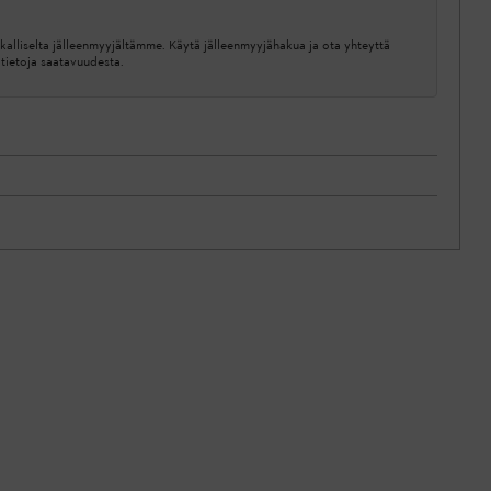
kalliselta jälleenmyyjältämme. Käytä jälleenmyyjähakua ja ota yhteyttä
ätietoja saatavuudesta.