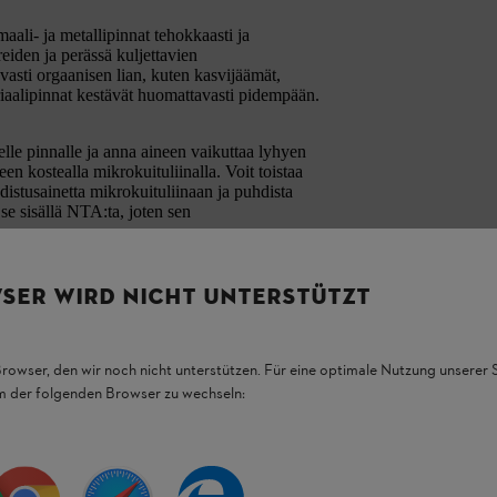
ali- ja metallipinnat tehokkaasti ja
iden ja perässä kuljettavien
vasti orgaanisen lian, kuten kasvijäämät,
eriaalipinnat kestävät huomattavasti pidempään.
lle pinnalle ja anna aineen vaikuttaa lyhyen
en kostealla mikrokuituliinalla. Voit toistaa
distusainetta mikrokuituliinaan ja puhdista
se sisällä NTA:ta, joten sen
SER WIRD NICHT UNTERSTÜTZT
Browser, den wir noch nicht unterstützen. Für eine optimale Nutzung unserer
em der folgenden Browser zu wechseln: