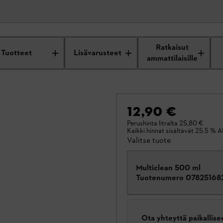
Ratkaisut
Tuotteet
Lisävarusteet
ammattilaisille
12,90 €
Perushinta litralta
25,80 €
Kaikki hinnat sisältävät 25.5 % A
Valitse tuote
Multiclean 500 ml
Tuotenumero
07825168
Ota yhteyttä paikallis