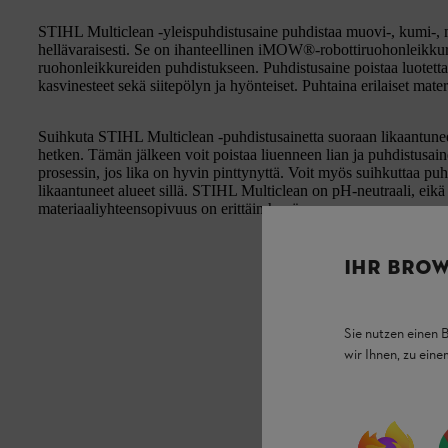
STIHL Multiclean -yleispuhdistusaine puhdistaa muovi-, kumi-, ma
hellävaraisesti. Se on ihanteellinen iMOW®-robottiruohonleikkure
ruohonleikkureiden puhdistukseen. Puhdistusaine poistaa luotetta
kasvinesteet sekä siitepölyn ja hyönteiset. Puhtaina erilaiset mat
Suihkuta STIHL Multiclean -puhdistusainetta suoraan likaantunee
hetken. Tämän jälkeen voit poistaa liuenneen lian ja puhdistusaine
prosessin, jos lika on hyvin pinttynyttä. Voit myös suihkuttaa puh
likaantuneet alueet sillä. STIHL Multiclean on pH-neutraali, eikä 
materiaaliyhteensopivuus on erittäin hyvä.
IHR BROW
Sie nutzen einen 
wir Ihnen, zu ein