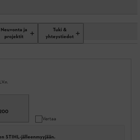
Neuvonta ja
Tuki &
projektit
yhteystiedot
LV:n.
200
Vertaa
een STIHL-jälleenmyyjään.