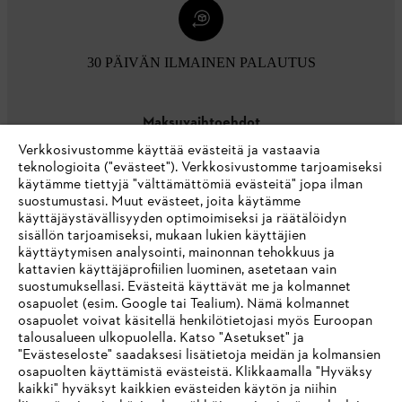
30 PÄIVÄN ILMAINEN PALAUTUS
Maksuvaihtoehdot
Verkkosivustomme käyttää evästeitä ja vastaavia
teknologioita ("evästeet"). Verkkosivustomme tarjoamiseksi
käytämme tiettyjä "välttämättömiä evästeitä" jopa ilman
suostumustasi. Muut evästeet, joita käytämme
käyttäjäystävällisyyden optimoimiseksi ja räätälöidyn
sisällön tarjoamiseksi, mukaan lukien käyttäjien
käyttäytymisen analysointi, mainonnan tehokkuus ja
Yritys
kattavien käyttäjäprofiilien luominen, asetetaan vain
suostumuksellasi. Evästeitä käyttävät me ja kolmannet
osapuolet (esim. Google tai Tealium). Nämä kolmannet
osapuolet voivat käsitellä henkilötietojasi myös Euroopan
STIHL FAQ
talousalueen ulkopuolella. Katso "Asetukset" ja
"Evästeseloste" saadaksesi lisätietoja meidän ja kolmansien
osapuolten käyttämistä evästeistä. Klikkaamalla "Hyväksy
kaikki" hyväksyt kaikkien evästeiden käytön ja niihin