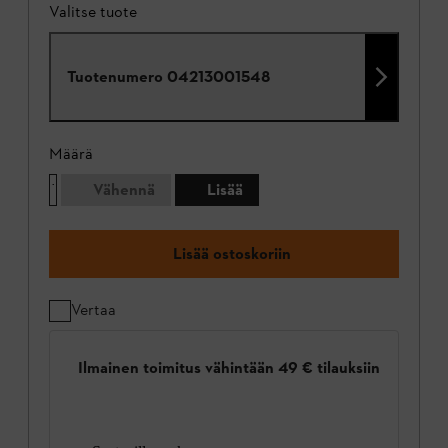
Valitse tuote
Tuotenumero
04213001548
Määrä
Vähennä
Lisää
Lisää ostoskoriin
Vertaa
Ilmainen toimitus vähintään 49 € tilauksiin