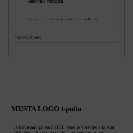
Saatavilla verkossa
Odotettu toimituspäivä:
to 06.08.
-
ma 10.08.
Käyttöohjeet
MUSTA LOGO t-paita
Tätä mustaa t-paitaa STIHL-faneille voi todella kutsua
vähättelyksi. Se osoittaa vahvaa yhteenkuuluvuutta