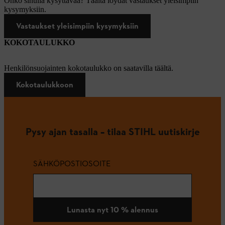
Onko sinulla kysyttävää? Täältä löydät vastaukset yleisimpiin
kysymyksiin.
Vastaukset yleisimpiin kysymyksiin
KOKOTAULUKKO
Henkilönsuojainten kokotaulukko on saatavilla täältä.
Kokotaulukkoon
Pysy ajan tasalla – tilaa STIHL uutiskirje
SÄHKÖPOSTIOSOITE
Lunasta nyt 10 % alennus