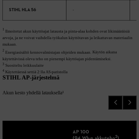
STIHL HLA 56
-
-
1
Ilmoitetut akun käyttöajat latausta ja pinta-alaa kohden ovat likimääräisiä
arvoja, ja ne voivat vaihdella työkalun käyttötavan ja leikattavan materiaalin
mukaan.
2
Energiasisältö kennovalmistajan ohjeiden mukaan.
Käytön aikana
käytettävissä oleva teho on pienempi käyttöajan pidentämiseksi.
3
Suositeltu leikkuulaite
4
Käytettäessä settiä 2:lla AS-paristolla
STIHL AP-järjestelmä
Akun kesto yhdellä latauksella¹
AP 100
A
2
(94 Wh:n akkuteho
)
(