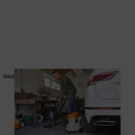
Märkä-kuivaimurit