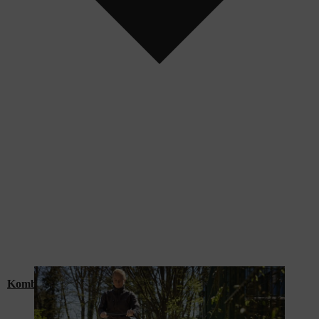
KombiSystem ja MultiSystem