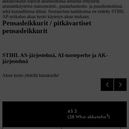
akkutyökalut sopivat akunkestonsa ansiosta erityisesti
ammattikäyttöön maisemointi-, puutarhanhoito- ja puunhoitotöissä
sekä kunnallisissa töissä. Seuraavissa taulukoissa on esitetty STIHL
AP-työkalun akun kesto käytetyn akun mukaan.
Pensasleikkurit / pitkävartiset
pensasleikkurit
STIHL AS-järjestelmä, AI-tuoteperhe ja AK-
järjestelmä
Akun kesto yhdellä latauksella¹
AS 2
I
2
(28 Wh:n akkuteho
)