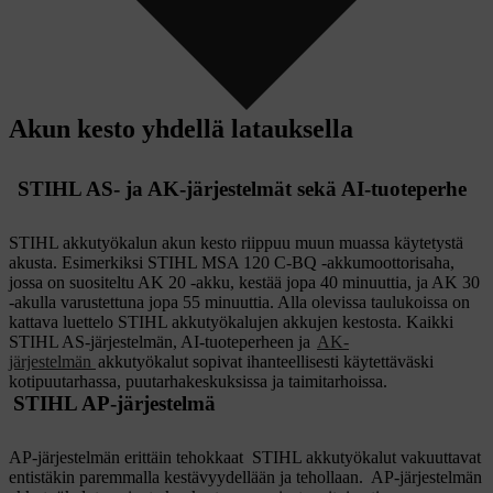
Akun kesto yhdellä latauksella
STIHL AS- ja AK-järjestelmät sekä AI-tuoteperhe
STIHL akkutyökalun akun kesto riippuu muun muassa käytetystä
akusta. Esimerkiksi STIHL MSA 120 C-BQ -akkumoottorisaha,
jossa on suositeltu AK 20 -akku, kestää jopa 40 minuuttia, ja AK 30
-akulla varustettuna jopa 55 minuuttia. Alla olevissa taulukoissa on
kattava luettelo STIHL akkutyökalujen akkujen kestosta. Kaikki
STIHL AS-järjestelmän, AI-tuoteperheen ja
AK-
järjestelmän
akkutyökalut sopivat ihanteellisesti käytettäväski
kotipuutarhassa, puutarhakeskuksissa ja taimitarhoissa.
STIHL AP-järjestelmä
AP-järjestelmän erittäin tehokkaat
STIHL akkutyökalut vakuuttavat
entistäkin paremmalla kestävyydellään ja tehollaan.
AP-järjestelmän