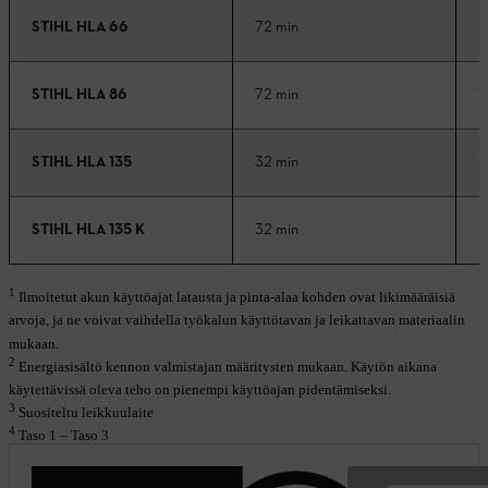
STIHL HLA 66
72 min
1
STIHL HLA 86
72 min
1
STIHL HLA 135
32 min
6
STIHL HLA 135 K
32 min
6
1
Ilmoitetut akun käyttöajat latausta ja pinta-alaa kohden ovat likimääräisiä
arvoja, ja ne voivat vaihdella työkalun käyttötavan ja leikattavan materiaalin
mukaan.
2
Energiasisältö kennon valmistajan määritysten mukaan. Käytön aikana
käytettävissä oleva teho on pienempi käyttöajan pidentämiseksi.
3
Suositeltu leikkuulaite
4
Taso 1 – Taso 3