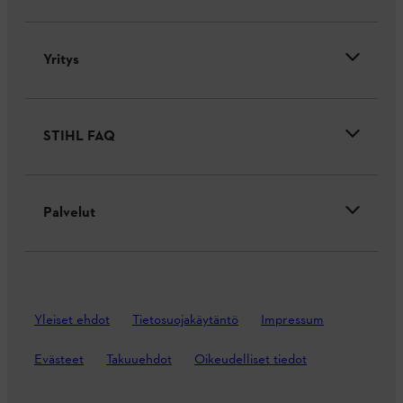
Yritys
STIHL FAQ
Palvelut
Yleiset ehdot
Tietosuojakäytäntö
Impressum
Evästeet
Takuuehdot
Oikeudelliset tiedot