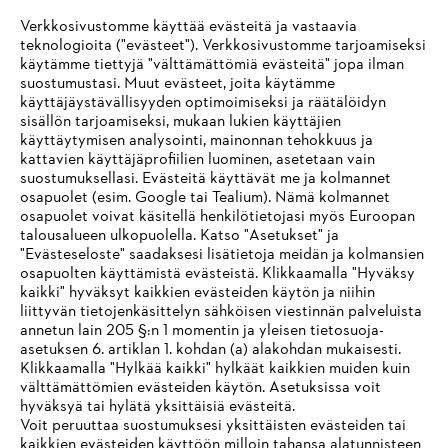
Verkkosivustomme käyttää evästeitä ja vastaavia
teknologioita ("evästeet"). Verkkosivustomme tarjoamiseksi
käytämme tiettyjä "välttämättömiä evästeitä" jopa ilman
suostumustasi. Muut evästeet, joita käytämme
käyttäjäystävällisyyden optimoimiseksi ja räätälöidyn
sisällön tarjoamiseksi, mukaan lukien käyttäjien
käyttäytymisen analysointi, mainonnan tehokkuus ja
kattavien käyttäjäprofiilien luominen, asetetaan vain
suostumuksellasi. Evästeitä käyttävät me ja kolmannet
osapuolet (esim. Google tai Tealium). Nämä kolmannet
osapuolet voivat käsitellä henkilötietojasi myös Euroopan
talousalueen ulkopuolella. Katso "Asetukset" ja
"Evästeseloste" saadaksesi lisätietoja meidän ja kolmansien
osapuolten käyttämistä evästeistä. Klikkaamalla "Hyväksy
kaikki" hyväksyt kaikkien evästeiden käytön ja niihin
IHR BROWSER WIRD NICHT
liittyvän tietojenkäsittelyn sähköisen viestinnän palveluista
annetun lain 205 §:n 1 momentin ja yleisen tietosuoja-
UNTERSTÜTZT
asetuksen 6. artiklan 1. kohdan (a) alakohdan mukaisesti.
Klikkaamalla "Hylkää kaikki" hylkäät kaikkien muiden kuin
välttämättömien evästeiden käytön. Asetuksissa voit
Sie nutzen einen Browser, den wir noch nicht unterstützen. Für
hyväksyä tai hylätä yksittäisiä evästeitä.
eine optimale Nutzung unserer Seite empfehlen wir Ihnen, zu
Voit peruuttaa suostumuksesi yksittäisten evästeiden tai
kaikkien evästeiden käyttöön milloin tahansa alatunnisteen
einem der folgenden Browser zu wechseln: