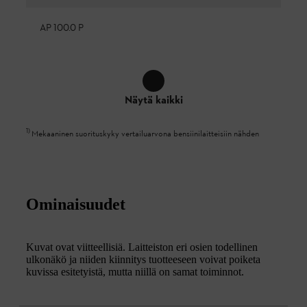
AP 100.0 P
Näytä kaikki
1
)
Mekaaninen suorituskyky vertailuarvona bensiinilaitteisiin nähden
Ominaisuudet
Kuvat ovat viitteellisiä. Laitteiston eri osien todellinen
ulkonäkö ja niiden kiinnitys tuotteeseen voivat poiketa
kuvissa esitetyistä, mutta niillä on samat toiminnot.