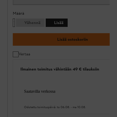
Määrä
Vähennä
Lisää
Lisää ostoskoriin
Vertaa
Ilmainen toimitus vähintään 49 € tilauksiin
Saatavilla verkossa
Odotettu toimituspäivä:
to 06.08.
-
ma 10.08.