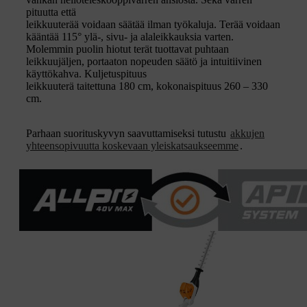
pituutta että
leikkuuterää voidaan säätää ilman työkaluja. Terää voidaan
kääntää 115° ylä-, sivu- ja alaleikkauksia varten.
Molemmin puolin hiotut terät tuottavat puhtaan
leikkuujäljen, portaaton nopeuden säätö ja intuitiivinen
käyttökahva. Kuljetuspituus
leikkuuterä taitettuna 180 cm, kokonaispituus 260 – 330
cm.
Parhaan suorituskyvyn saavuttamiseksi tutustu
akkujen
yhteensopivuutta koskevaan yleiskatsaukseemme
.