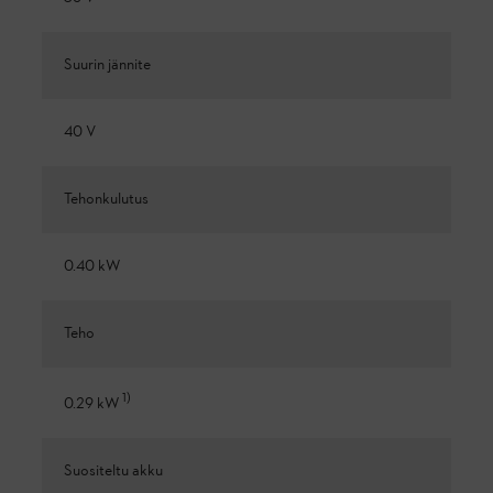
Suurin jännite
40 V
Tehonkulutus
0.40 kW
Teho
1
)
0.29 kW
Suositeltu akku