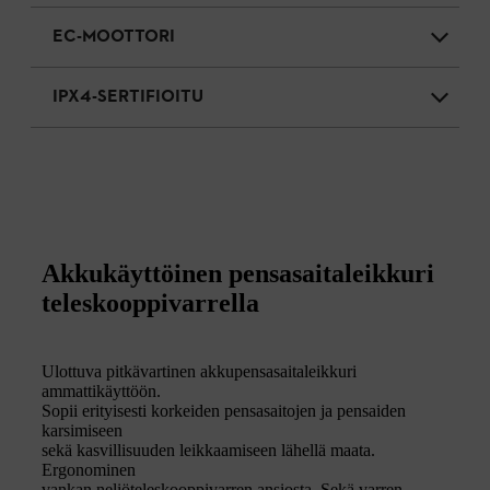
EC-MOOTTORI
IPX4-SERTIFIOITU
Akkukäyttöinen pensasaitaleikkuri
teleskooppivarrella
Ulottuva pitkävartinen akkupensasaitaleikkuri
ammattikäyttöön.
Sopii erityisesti korkeiden pensasaitojen ja pensaiden
karsimiseen
sekä kasvillisuuden leikkaamiseen lähellä maata.
Ergonominen
vankan neliöteleskooppivarren ansiosta. Sekä varren