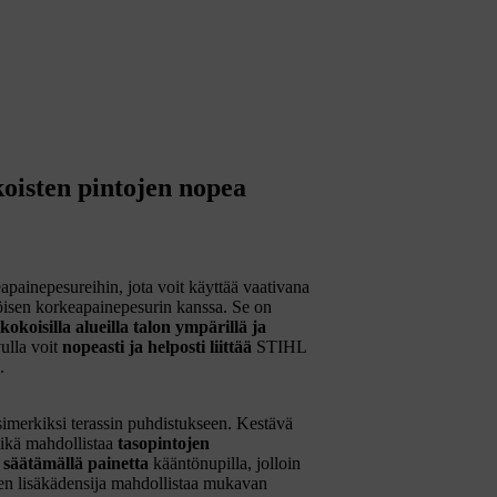
oisten pintojen nopea
painepesureihin, jota voit käyttää vaativana
öisen korkeapainepesurin kanssa. Se on
kokoisilla alueilla talon ympärillä ja
ulla voit
nopeasti ja helposti liittää
STIHL
.
esimerkiksi terassin puhdistukseen. Kestävä
mikä mahdollistaa
tasopintojen
säätämällä painetta
kääntönupilla, jolloin
en lisäkädensija mahdollistaa mukavan