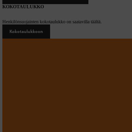
KOKOTAULUKKO
Henkilönsuojainten kokotaulukko on saatavilla täältä.
Kokotaulukkoon