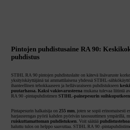
Pintojen puhdistusaine RA 90: Keskikok
puhdistus
STIHL RA 90 pintojen puhdistuslaite on kätevä lisävaruste korkea
yksityiskäyttäjänä tai ammattilaisena yhdessä STIHL-sähkökäytt
ihanteellinen tehokkaaseen ja hellävaraiseen puhdistukseen
keski
puutarhassa.
Kaksi vakiovarusteena
mukana tulevaa liitintä av
RA 90 -pintapuhdistimen
STIHL-painepesurin suihkuputkeen
Pintapesurin halkaisija on
255 mm
, joten se sopii erinomaisesti 
harjausrengas pyörii kahden pyörivän tasosuuttimen ympärillä, 
ruiskuttamattoman puhdistuksen
. Voit säätää
puhdistustehoa
haluttu tulos on helppo saavuttaa. STIHL RA 90 -pintapuhdistim