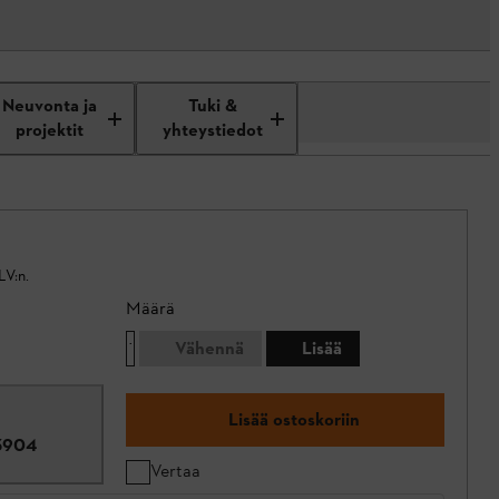
Neuvonta ja
Tuki &
projektit
yhteystiedot
LV:n.
Määrä
Vähennä
Lisää
Lisää ostoskoriin
3904
Vertaa