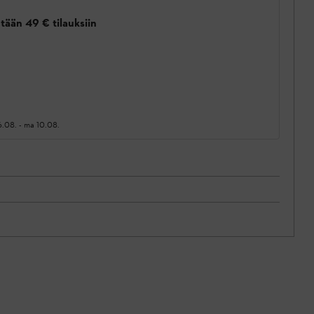
tään 49 € tilauksiin
6.08.
-
ma 10.08.