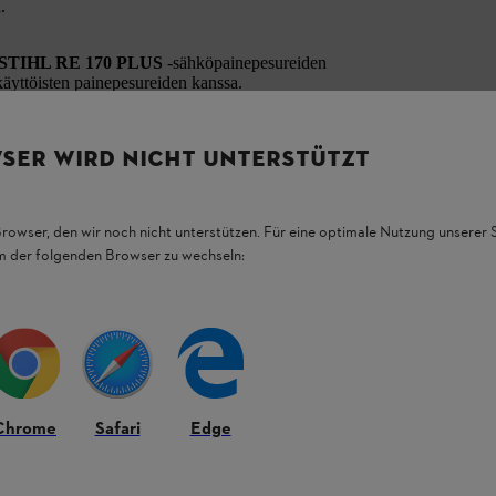
.
 STIHL RE 170 PLUS
-sähköpainepesureiden
äyttöisten painepesureiden kanssa.
SER WIRD NICHT UNTERSTÜTZT
Browser, den wir noch nicht unterstützen. Für eine optimale Nutzung unserer
em der folgenden Browser zu wechseln:
Chrome
Safari
Edge