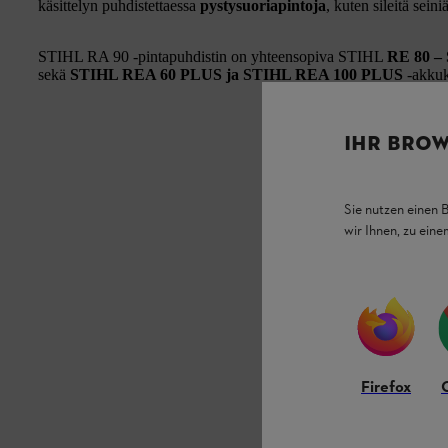
käsittelyn puhdistettaessa
pystysuoriapintoja
, kuten sileitä seiniä
STIHL RA 90 -pintapuhdistin on yhteensopiva STIHL
RE 80 –
sekä
STIHL REA 60 PLUS ja STIHL REA 100 PLUS
-akkuk
IHR BROW
Sie nutzen einen 
wir Ihnen, zu ein
Firefox